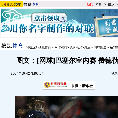
新闻
-
体育
-
S
-
娱乐
-
阿迪达斯搜狐体育
>
网球-赛车-棋牌-足彩-奥运
>
网球频道
>
精彩
图文：[网球]巴塞尔室内赛 费德
2007年10月27日08:37
[
我来
来源：新华社