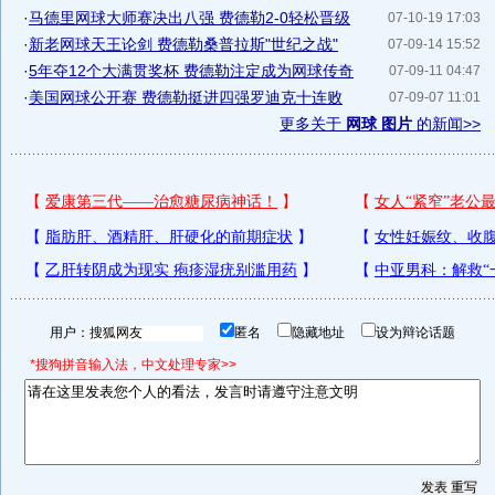
·
马德里网球大师赛决出八强 费德勒2-0轻松晋级
07-10-19 17:03
·
新老网球天王论剑 费德勒桑普拉斯"世纪之战"
07-09-14 15:52
·
5年夺12个大满贯奖杯 费德勒注定成为网球传奇
07-09-11 04:47
·
美国网球公开赛 费德勒挺进四强罗迪克十连败
07-09-07 11:01
更多关于
网球 图片
的新闻>>
用户：
匿名
隐藏地址
设为辩论话题
*搜狗拼音输入法，中文处理专家>>