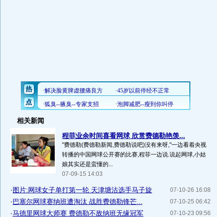
相关新闻
程菲业余时间喜看网球 欣赏费德勒艳羡...
"费德勒(费德勒新闻,费德勒说吧)没有来呀,"一边看着央视
转播的中国网球公开赛的比赛,程菲一边说.说起网球,小姑
娘其实还是蛮懂的...
07-09-15 14:03
·
图片:网球女子单打第一轮 天津塘沽选手马子旋
07-10-26 16:08
·
巴塞尔网球赛纳班遭淘汰 战胜费德勒锋芒...
07-10-25 06:42
·
马德里网球大师赛 费德勒不敌纳班无缘冠军
07-10-23 09:56