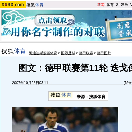
新闻
-
体育
-
S
-
娱乐
-
阿迪达斯搜狐体育
>
国际足球
>
德甲联赛
>
德甲图片
图文：德甲联赛第11轮 迭戈
2007年10月28日03:11
[
我来
来源：搜狐体育