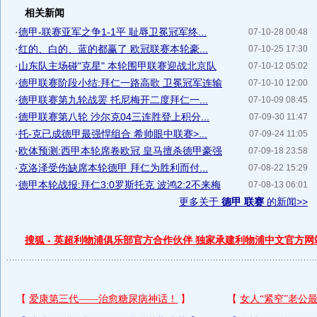
相关新闻
·
德甲-联赛亚军之争1-1平 耻辱卫冕冠军终...
07-10-28 00:48
·
红的、白的、蓝的都赢了 欧冠联赛本轮豪...
07-10-25 17:30
·
山东队主场碰"克星" 本轮围甲联赛迎战北京队
07-10-12 05:02
·
德甲联赛阶段小结:拜仁一路高歌 卫冕冠军连输
07-10-10 12:00
·
德甲联赛第九轮战罢 托尼梅开二度拜仁一...
07-10-09 08:45
·
德甲联赛第八轮 沙尔克04三连胜登上积分...
07-09-30 11:47
·
托-克已成德甲最强悍组合 希帅眼中联赛>...
07-09-24 11:05
·
欧体预测:西甲本轮席卷欧冠 皇马擅杀德甲豪强
07-09-18 23:58
·
克洛泽受伤缺席本轮德甲 拜仁为胜利而付...
07-08-22 15:29
·
德甲本轮战报:拜仁3:0罗斯托克 波鸿2:2不来梅
07-08-13 06:01
更多关于
德甲 联赛
的新闻>>
搜狐 - 英超利物浦俱乐部官方合作伙伴 独家承建利物浦中文官方网