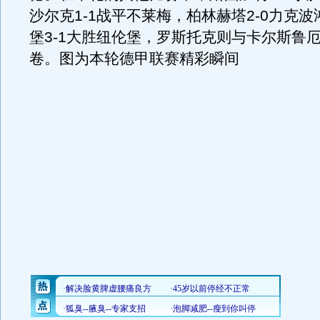
沙尔克1-1战平不莱梅，柏林赫塔2-0力克
堡3-1大胜纽伦堡，罗斯托克则与卡尔斯鲁厄
卷。图为本轮德甲联赛精彩瞬间