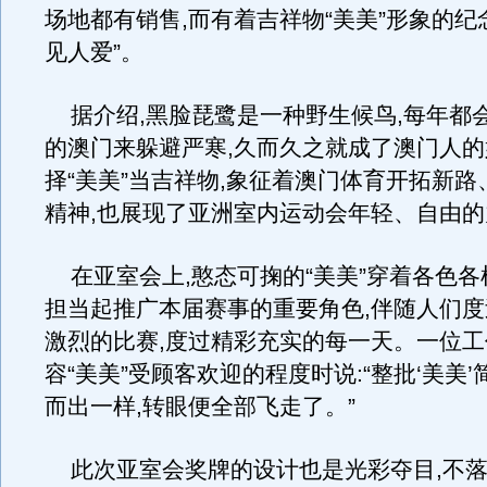
场地都有销售,而有着吉祥物“美美”形象的纪
见人爱”。
据介绍,黑脸琵鹭是一种野生候鸟,每年都
的澳门来躲避严寒,久而久之就成了澳门人
择“美美”当吉祥物,象征着澳门体育开拓新
精神,也展现了亚洲室内运动会年轻、自由的
在亚室会上,憨态可掬的“美美”穿着各色各
担当起推广本届赛事的重要角色,伴随人们
激烈的比赛,度过精彩充实的每一天。一位
容“美美”受顾客欢迎的程度时说:“整批‘美美
而出一样,转眼便全部飞走了。”
此次亚室会奖牌的设计也是光彩夺目,不落