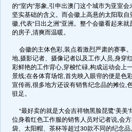
的“室内”形象,引申出澳门这个城市为亚室
坚实基础的含义。而会徽上高悬的太阳取自
徽,代表“日出之洲”亚洲。整个会徽看起来
的房子,清爽而温暖。
会徽的主体色彩,装点着激烈严肃的赛事。
地,摄影记者、摄像记者以及工作人员,身穿
彩鲜艳的工作背心,穿梭忙碌,构成运动会上
景线;在各体育场馆,首先映入眼帘的便是色
宣传画,很多地方还设有销售纪念品的摊位,色
驻足。
“最好卖的就是大会吉祥物黑脸琵鹭‘美美’
位身着红色工作服的销售人员对记者说,会
袋、太阳帽、茶杯等超过30款不同的纪念品