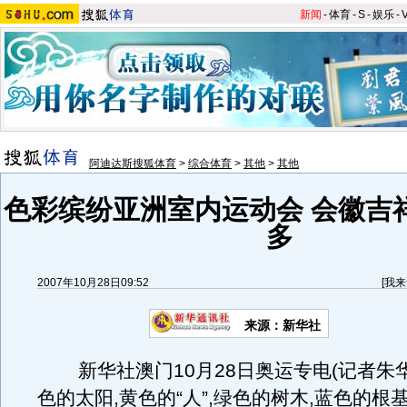
新闻
-
体育
-
S
-
娱乐
-
阿迪达斯搜狐体育
>
综合体育
>
其他
>
其他
色彩缤纷亚洲室内运动会 会徽吉
多
2007年10月28日09:52
[
我来
来源：新华社
新华社澳门10月28日奥运专电(记者朱华
色的太阳,黄色的“人”,绿色的树木,蓝色的根