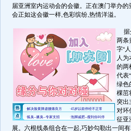
届亚洲室内运动会的会徽。正在澳门举办的
会正如这会徽一样,色彩缤纷,热情洋溢。
据介
两条
字“
人为
的两
代表
绿色
棵茁
突出
对环
征亚
展。六根线条组合在一起,巧妙勾勒出一间