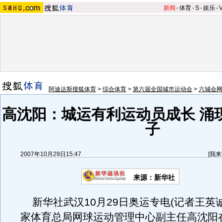
新闻
-
体育
-
S
-
娱乐
-
阿迪达斯搜狐体育
>
综合体育
>
第六届全国城市运动会
>
六城会
高沈阳：城运有利运动员成长 涌
子
2007年10月29日15:47
[
我来
来源：新华社
新华社武汉10月29日奥运专电(记者王英诚
家体育总局网球运动管理中心副主任高沈阳