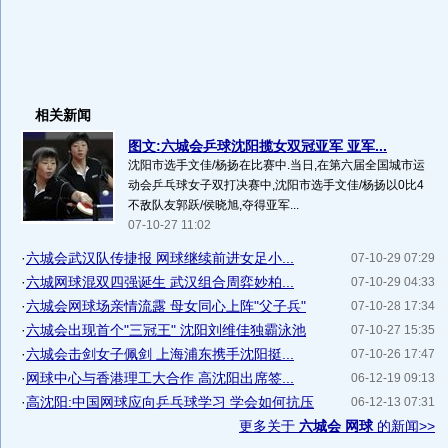
相关新闻
图文:六城会乒球沈阳揽女双冠亚军 亚军...
沈阳市选手文佳/杨扬在比赛中.当日,在第六届全国城市运
动会乒乓球女子双打决赛中,沈阳市选手文佳/杨扬以0比4
不敌队友郭跃/侯晓旭,夺得亚军...
07-10-27 11:02
·
六城会武汉队传捷报 网球继续前进女足小...
07-10-29 07:29
·
六城网球混双四强诞生 武汉组合周弈妙柏...
07-10-29 04:33
·
六城会网球场亲情流露 母女同心上阵"父子兵"
07-10-28 17:34
·
六城会出现首个"三冠王" 沈阳刘维佳独霸泳池
07-10-27 15:35
·
六城会击剑女子佩剑 上海浦东携手沈阳挺...
07-10-26 17:47
·
网球中心与香港理工大合作 高沈阳出席签...
06-12-19 09:13
·
高沈阳:中国网球应向乒乓球学习 学会如何抗压
06-12-13 07:31
更多关于
六城会 网球
的新闻>>