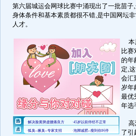
第六届城运会网球比赛中涌现出了一批苗子
身体条件和基本素质都很不错,是中国网坛
人才。
本届
比赛
的年
定,
会汇
岁年
最优
年选
高沈
了引