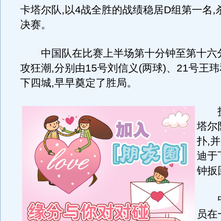
卡塔尔队,以4战全胜的战绩稳居D组第一名,
决赛。
中国队在比赛上半场第十分钟至第十六
攻狂潮,分别由15号刘信义(两球)、21号王
下四城,早早奠定了胜局。
技
塔尔
扑,
迪于
钟扳
中
员在