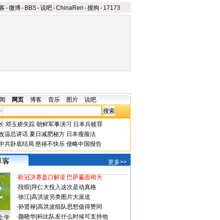
客
-
微博
-
BBS
-
说吧
-
ChinaRen
-
搜狗
-
17173
闻
网页
博客
音乐
图片
说吧
长
邓玉娇失踪
朝鲜军事演习
日本兵赎罪
改温总讲话
夏日减肥秘方
日本瘦脸法
中共卧底结局
慈禧不快乐
侵略中国报告
更多>>
·
欧冠决赛盘口解读 巴萨赢面稍大
·
段暄
|
拜仁大投入这次是动真格
·
徐江
|
高洪波另类图片大派送
·
孙贤禄
|
高洪波组队思想值得赞同
·
颜晓华
|
科比队友什么时候可支持他
上学