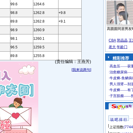
99.6
1264.6
98.8
1262.8
+9.8
89.8
1262.8
+9.1
高圆圆同居男友
98.9
1260.9
98.1
1260.1
CBA
郭晶晶
王
老大
年龄门
96.5
1259.5
89.8
1255.8
精彩推荐
(责任编辑：王燕芳)
[
我来说两句
]
说 吧 排 行
上证指数
(7744