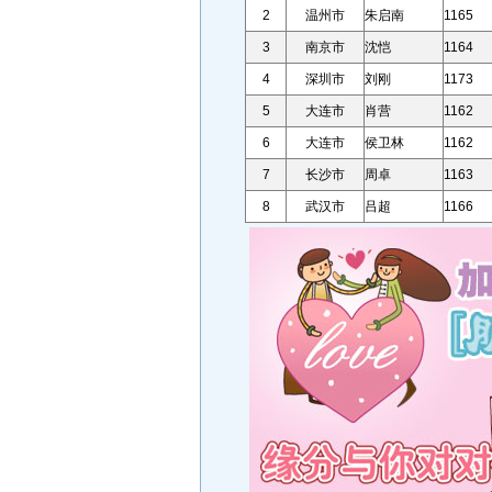
2
温州市
朱启南
1165
3
南京市
沈恺
1164
4
深圳市
刘刚
1173
5
大连市
肖营
1162
6
大连市
侯卫林
1162
7
长沙市
周卓
1163
8
武汉市
吕超
1166