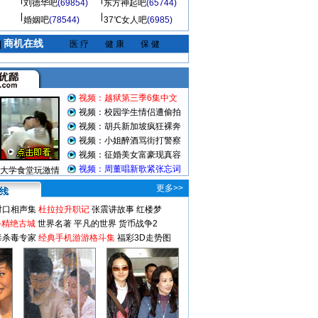
刘德华吧
(69854)
东方神起吧
(65744)
婚姻吧
(78544)
37℃女人吧
(6985)
商机在线
|
医 疗
健 康
保 健
视频：越狱第三季6集中文
视频：校园学生情侣遭偷拍
视频：胡兵新加坡疯狂裸奔
视频：小姐醉酒骂街打警察
视频：征婚美女富豪现真容
视频：周董唱新歌紧张忘词
大学食堂玩激情
更多>>
对口相声集
杜拉拉升职记
张震讲故事
红楼梦
-精绝古城
世界名著
平凡的世界
货币战争2
毒杀毒专家
经典手机游游格斗集
福彩3D走势图