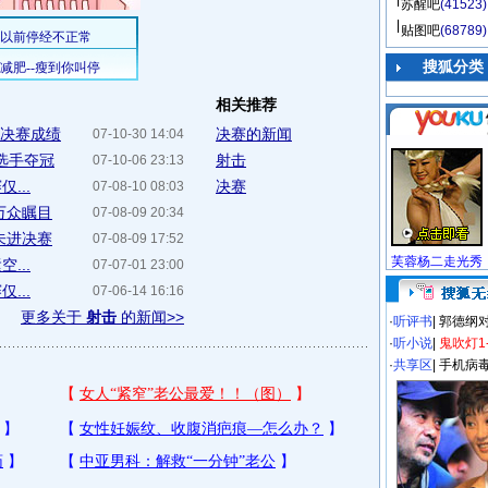
苏醒吧
(41523)
贴图吧
(68789)
搜狐分类
相关推荐
体决赛成绩
决赛的新闻
07-10-30 14:04
选手夺冠
射击
07-10-06 23:13
...
决赛
07-08-10 08:03
万众瞩目
07-08-09 20:34
未进决赛
07-08-09 17:52
芙蓉杨二走光秀
...
07-07-01 23:00
...
07-06-14 16:16
更多关于
射击
的新闻>>
·
听评书
|
郭德纲
·
听小说
|
鬼吹灯1
·
共享区
|
手机病