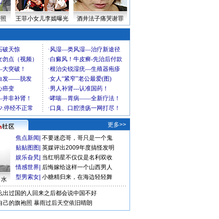
密照
王菲小女儿李嫣曝光
酒井法子痛哭谢罪
更多>>
焦点新闻
|
不要迷恋哥，哥只是一个鬼
贴贴图图
|
英媒评出2009年度搞怪发明
娱乐旮旯
|
当红明星不仅仅是名利双收
情感世界
|
后悔嫁给这样一个山西男人
型男索女
|
小糖精归来，在海边轻轻舞
口水
么出过国的人回来之后都会说中国不好
自己的旗袍照
暴雨过后天空依旧晴朗