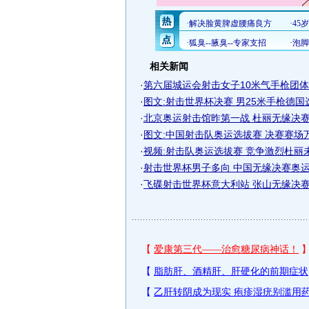
相关新闻
·
第六届城运会射击女子10米气手枪团
·
图文:射击世界杯决赛 男25米手枪德国
·
北京奥运射击馆昨第一战 杜丽无缘决赛仅
·
图文:中国射击队奥运选拔赛 决赛赛场
·
视频:射击队奥运选拔赛 竞争激烈杜丽
·
射击世界杯男子多向 中国无缘决赛奥运空
·
飞碟射击世界杯意大利站 张山无缘决赛仅