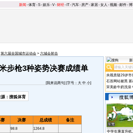
新闻
-
体育
-
S
-
娱乐
-
V
-
财经
-
IT
-
汽车
-
房产
-
家居
-
女人
-
视频
-
邮件
-
博
>
第六届全国城市运动会
>
六城会射击
新
0米步枪3种姿势决赛成绩单
央视质疑29岁市
石首网站被黑
篡
[
我来说两句
] [字号：
大
中
小
]
宋美龄牛奶洗澡
来源：搜狐体育
格赛
决赛
总成绩
备注
98.8
1264.8
中学生乘直升机