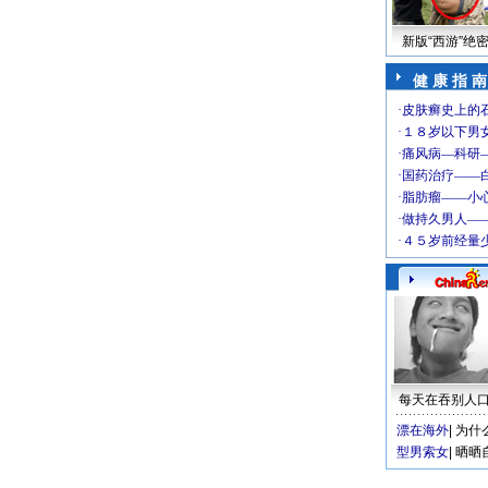
新版“西游”绝
健 康 指 南
每天在吞别人
漂在海外
|
为什
型男索女
|
晒晒