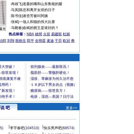
·
冉雄飞
|
老聂的嘴和山东鲁能的腿
·
马寅
|
陈忠和离开女排的日子
·
陈书佳
|
谢杏芳被叫阿姨
·
张斌
|
一场人和猫的伟大比赛
·
马晓春
|
俞斌的棋王是谁封的？
曝光
热点标签：
NBA
姚明
火箭
易建联
杜丽
治郅
刘翔
殷铁生
郎平
全明星
麦迪
于芬
欧冠
弗
说 吧
更多>>
5)
李宇春吧
(104510)
快乐男声吧
(68574)