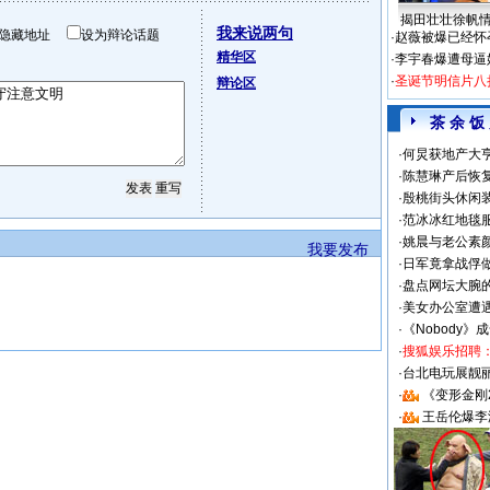
揭田壮壮徐帆
我来说两句
隐藏地址
设为辩论话题
·
赵薇被爆已经怀
精华区
·
李宇春爆遭母逼
·
圣诞节明信片八
辩论区
茶 余 饭
·
何炅获地产大亨
·
陈慧琳产后恢复
·
殷桃街头休闲装
·
范冰冰红地毯
·
姚晨与老公素
我要发布
·
日军竟拿战俘
·
盘点网坛大腕
·
美女办公室遭
·
《Nobody》
·
搜狐娱乐招聘
·
台北电玩展靓丽S
·
《变形金刚
·
王岳伦爆李