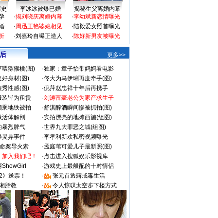
情史
李冰冰被爆已婚
揭秘生父离婚内幕
孕
·
揭刘晓庆离婚内幕
·
李幼斌新恋情曝光
婚
·
周迅王艳婆媳相见
·
陆毅爱女照首曝光
折
·
刘嘉玲自曝正造人
·
陈好新男友被曝光
 后
更多>>
喂猕猴桃(图)
·
独家：章子怡带妈妈看电影
好身材(图)
·
佟大为马伊琍再度牵手(图)
秀性感(图)
·
倪萍赵忠祥十年后再携手
服装皆为租赁
·
刘涛富豪老公为家产求生子
颜乘地铁被拍
·
舒淇醉酒瞬间惨被抓拍(图)
做活体解剖
·
实拍漂亮的地摊西施(组图)
的暴烈脾气
·
世界九大罪恶之城(组图)
遇灵异事件
·
李孝利新欢私密视频曝光
成命案导火索
·
孟庭苇可爱儿子最新照(图)
：加入我们吧！
·
点击进入搜狐娱乐影视库
howGirl
·
游戏史上最般配的十对情侣
2》送票！
·
张元首透露戒毒生活
湘胎教
·
令人惊叹太空步下楼方式