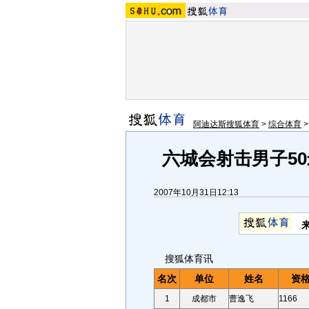
阿迪达斯搜狐体育
>
综合体育
六城会射击男子5
2007年10月31日12:13
搜狐体育讯
名次
单位
姓名
资
1
成都市
曹逸飞
1166