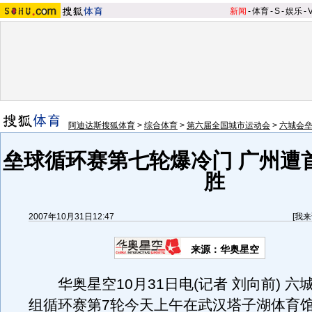
新闻
-
体育
-
S
-
娱乐
-
阿迪达斯搜狐体育
>
综合体育
>
第六届全国城市运动会
>
六城会
垒球循环赛第七轮爆冷门 广州遭
胜
2007年10月31日12:47
[
我来
来源：华奥星空
华奥星空10月31日电(记者 刘向前) 六
组循环赛第7轮今天上午在武汉塔子湖体育