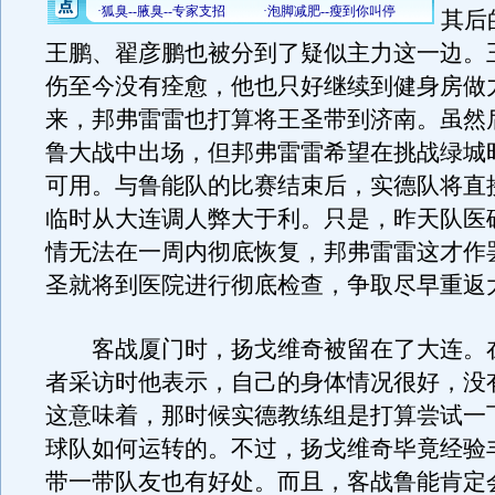
其后
王鹏、翟彦鹏也被分到了疑似主力这一边。
伤至今没有痊愈，他也只好继续到健身房做
来，邦弗雷雷也打算将王圣带到济南。虽然
鲁大战中出场，但邦弗雷雷希望在挑战绿城
可用。与鲁能队的比赛结束后，实德队将直
临时从大连调人弊大于利。只是，昨天队医
情无法在一周内彻底恢复，邦弗雷雷这才作
圣就将到医院进行彻底检查，争取尽早重返
客战厦门时，扬戈维奇被留在了大连。
者采访时他表示，自己的身体情况很好，没
这意味着，那时候实德教练组是打算尝试一
球队如何运转的。不过，扬戈维奇毕竟经验
带一带队友也有好处。而且，客战鲁能肯定