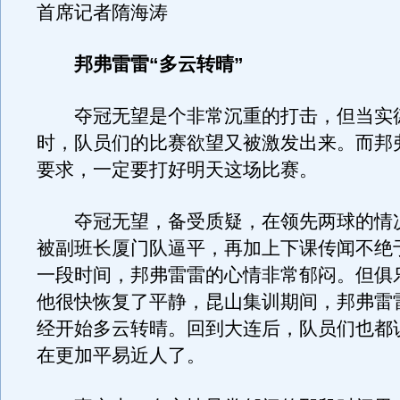
首席记者隋海涛
邦弗雷雷“多云转晴”
夺冠无望是个非常沉重的打击，但当实
时，队员们的比赛欲望又被激发出来。而邦
要求，一定要打好明天这场比赛。
夺冠无望，备受质疑，在领先两球的情
被副班长厦门队逼平，再加上下课传闻不绝
一段时间，邦弗雷雷的心情非常郁闷。但俱
他很快恢复了平静，昆山集训期间，邦弗雷
经开始多云转晴。回到大连后，队员们也都
在更加平易近人了。