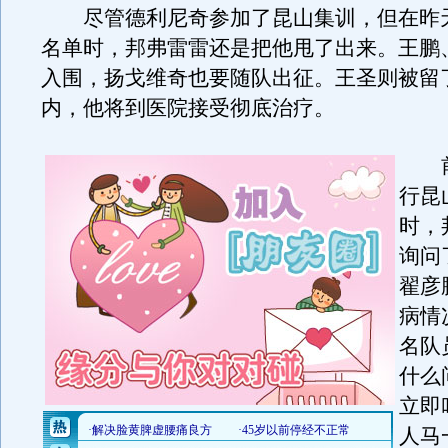
尽管德利尼奇参加了昆山集训，但在昨
名单时，邦弗雷雷还是把他甩了出来。王鹏
入围，扬戈维奇也要随队出征。王圣则被留
内，他将到医院接受彻底治疗。
前
行昆
时，
询问
翟彦
病情
名队
什么
立即
人马