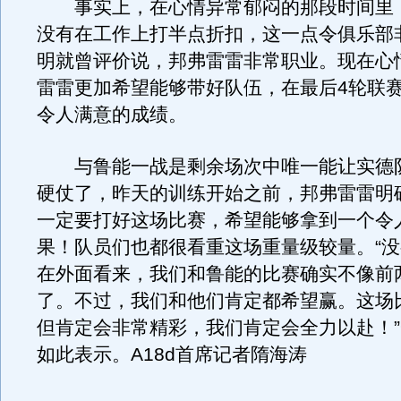
事实上，在心情异常郁闷的那段时间里
没有在工作上打半点折扣，这一点令俱乐部
明就曾评价说，邦弗雷雷非常职业。现在心
雷雷更加希望能够带好队伍，在最后4轮联
令人满意的成绩。
与鲁能一战是剩余场次中唯一能让实德
硬仗了，昨天的训练开始之前，邦弗雷雷明
一定要打好这场比赛，希望能够拿到一个令
果！队员们也都很看重这场重量级较量。“
在外面看来，我们和鲁能的比赛确实不像前
了。不过，我们和他们肯定都希望赢。这场
但肯定会非常精彩，我们肯定会全力以赴！
如此表示。A18d首席记者隋海涛