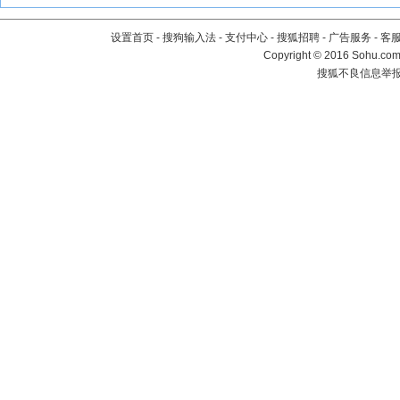
设置首页
-
搜狗输入法
-
支付中心
-
搜狐招聘
-
广告服务
-
客
Copyright
©
2016 Sohu.com 
搜狐不良信息举