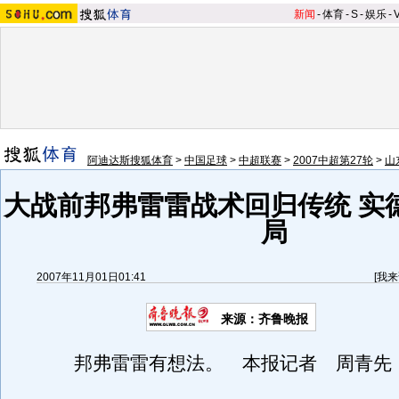
新闻
-
体育
-
S
-
娱乐
-
阿迪达斯搜狐体育
>
中国足球
>
中超联赛
>
2007中超第27轮
>
山
大战前邦弗雷雷战术回归传统 实
局
2007年11月01日01:41
[
我来
来源：齐鲁晚报
邦弗雷雷有想法。 本报记者 周青先