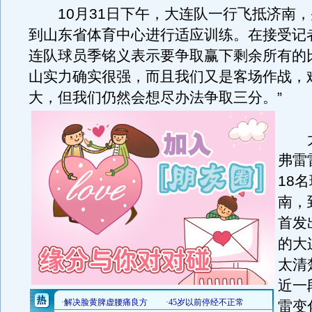
10月31日下午，大连队一行飞抵济南，
到山东省体育中心进行适应训练。在接受记
连队球员季铭义表示要争取赢下剩余所有的
山实力确实很强，而且我们又是客场作战，
大，但我们仍然会想尽办法争取三分。
”
大
弗雷
18
南，
首发
的大
太清
近一
雷变