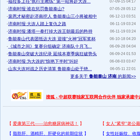
·
福拉多上任"执行主教练" 第一站将赴大连...
07-09-15 04:17
·
济南时报:谁在惩罚鲁能泰山?
07-05-28 05:12
·
裴恩才秘密赴济南挖人 鲁能泰山三小将被相中
06-12-13 03:51
·
济南时报:大连人踏上复仇之路
06-11-19 03:24
·
济南时报:潘塔一拳打掉大连王朝最后的矜持
06-11-19 03:24
·
鲁能泰山代表团抵达大连 迎接"火神"冠军奖杯
06-10-18 04:20
·
《城市之间》复赛分组确定 济南队十月飞...
06-09-28 04:04
·
鲁能泰山突破大连纪录 延续本赛季疯狂破势头
06-09-24 01:53
·
济南时报:为大连的"惊艳下半时"叫好
06-08-03 03:47
·
山东大连对战之历史清算 鲁能泰山处于绝...
06-05-11 22:01
更多关于
鲁能泰山 济南
的新闻>>
搜狐 - 中超联赛独家互联网合作伙伴 独家承建