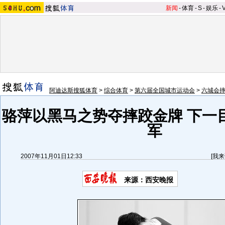
新闻
-
体育
-
S
-
娱乐
-
阿迪达斯搜狐体育
>
综合体育
>
第六届全国城市运动会
>
六城会
骆萍以黑马之势夺摔跤金牌 下一
军
2007年11月01日12:33
[
我来
来源：西安晚报