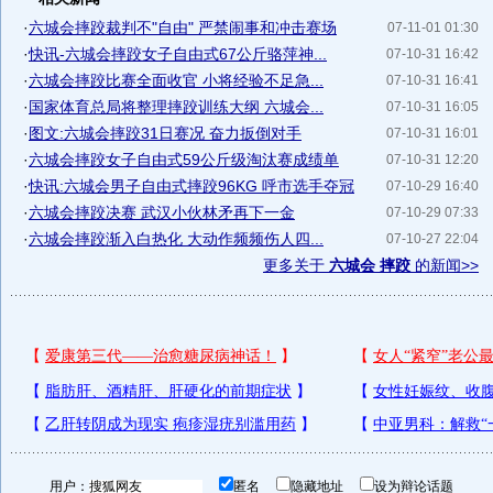
·
六城会摔跤裁判不"自由" 严禁闹事和冲击赛场
07-11-01 01:30
·
快讯-六城会摔跤女子自由式67公斤骆萍神...
07-10-31 16:42
·
六城会摔跤比赛全面收官 小将经验不足急...
07-10-31 16:41
·
国家体育总局将整理摔跤训练大纲 六城会...
07-10-31 16:05
·
图文:六城会摔跤31日赛况 奋力扳倒对手
07-10-31 16:01
·
六城会摔跤女子自由式59公斤级淘汰赛成绩单
07-10-31 12:20
·
快讯:六城会男子自由式摔跤96KG 呼市选手夺冠
07-10-29 16:40
·
六城会摔跤决赛 武汉小伙林矛再下一金
07-10-29 07:33
·
六城会摔跤渐入白热化 大动作频频伤人四...
07-10-27 22:04
更多关于
六城会 摔跤
的新闻>>
用户：
匿名
隐藏地址
设为辩论话题