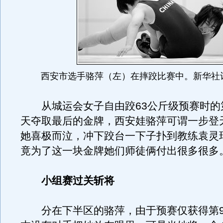
西安市选手骆萍（左）在摔跤比赛中。新华社
从城运会女子自由跤63公斤级预赛时的
天夺取最后的金牌，西安娃骆萍可谓一步登
她喜极而泣，冲下跤台一下子扑到教练袁灵
竟为了这一块金牌她们师徒俩付出很多很多
小组赛过关斩将
分在下半区的骆萍，由于预赛仅获得第9