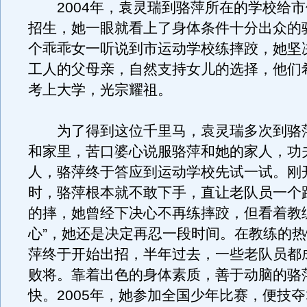
2004年，袁灵瑞到骆萍所在的学校给市
招生，她一眼就看上了身体条件十分出众的
个乖乖女一听说到市运动学校练摔跤，她坚
工人的父母亲，自然支持女儿的选择，他们
考上大学，光宗耀祖。
为了得到这位千里马，袁灵瑞多次到骆
和家里，苦口婆心说服骆萍和她的家人，功
人，骆萍终于答应到运动学校先试一试。刚
时，骆萍根本就不敢下手，直让老队员一个
的摔，她曾经下决心不再练摔跤，但看着教
心”，她还是决定再忍一段时间。在教练的
萍终于开始出招，半年过去，一些老队员都
败将。靠着出色的身体素质，善于动脑的骆
快。2005年，她参加全国少年比赛，便技