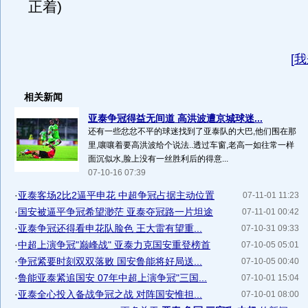
正着)
[
我
相关新闻
亚泰争冠得益无间道 高洪波遭京城球迷...
还有一些忿忿不平的球迷找到了亚泰队的大巴,他们围在那
里,嚷嚷着要高洪波给个说法..透过车窗,老高一如往常一样
面沉似水,脸上没有一丝胜利后的得意...
07-10-16 07:39
·
亚泰客场2比2逼平申花 中超争冠占据主动位置
07-11-01 11:23
·
国安被逼平争冠希望渺茫 亚泰夺冠路一片坦途
07-11-01 00:42
·
亚泰争冠还得看申花队脸色 王大雷有望重...
07-10-31 09:33
·
中超上演争冠"巅峰战" 亚泰力克国安重登榜首
07-10-05 05:01
·
争冠紧要时刻双双落败 国安鲁能将好局送...
07-10-05 00:40
·
鲁能亚泰紧追国安 07年中超上演争冠"三国...
07-10-01 15:04
·
亚泰全心投入备战争冠之战 对阵国安惟担...
07-10-01 08:00