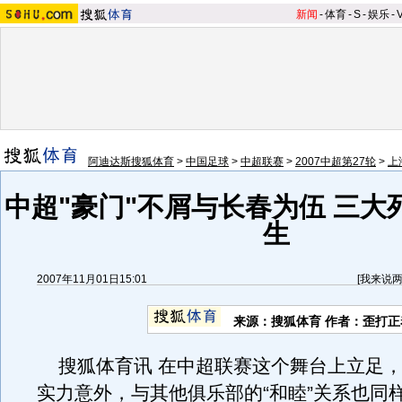
新闻
-
体育
-
S
-
娱乐
-
阿迪达斯搜狐体育
>
中国足球
>
中超联赛
>
2007中超第27轮
>
上
中超"豪门"不屑与长春为伍 三大
生
2007年11月01日15:01
[
我来说
来源：搜狐体育 作者：歪打正
搜狐体育讯 在中超联赛这个舞台上立足，
实力意外，与其他俱乐部的“和睦”关系也同