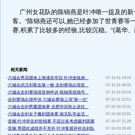
广州女花队的陈锦燕是叶冲唯一提及的新
客。“陈锦燕还可以,她已经参加了世青赛等
赛,积累了比较多的经验,比较沉稳。”(葛华、
相关新闻
·
六城会男花团体上海浦东夺冠 叶冲坐镇弟...
07-11-01 19:53
·
六城会武汉剑客击落一银 击剑赛场出现首...
07-11-01 06:03
·
六城会击剑赛场现首例申诉 陈锦燕现场号...
07-11-01 03:53
·
击剑赛场出现申诉 六城会赛场上演"第一次"
07-10-31 22:51
·
六城会击剑男重团体赛 合肥夺冠焦云龙狂...
07-10-30 22:01
·
六城会击剑女子佩剑团体赛 南京队夺金沈...
07-10-30 22:01
·
音频:叶冲评击剑世锦赛 不应过多考虑裁判因素
07-10-07 21:20
·
音频:男团此成绩并不意外 叶冲客观评价击剑队
07-10-03 20:49