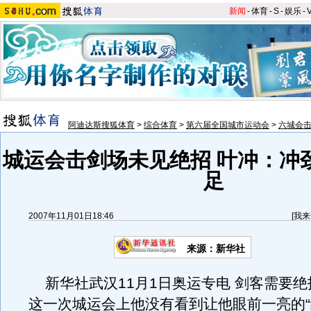
新闻
-
体育
-
S
-
娱乐
-
阿迪达斯搜狐体育
>
综合体育
>
第六届全国城市运动会
>
六城会
城运会击剑场未见绝招 叶冲：冲
足
2007年11月01日18:46
[
我来
来源：新华社
新华社武汉11月1日奥运专电 剑客需要绝
这一次城运会上他没有看到让他眼前一亮的“