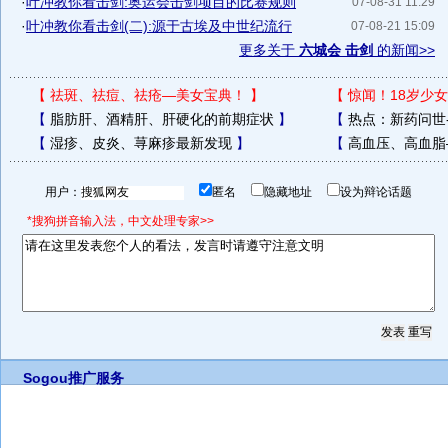
·
叶冲教你看击剑:奥运会击剑项目的比赛规则
07-08-31 11:29
·
叶冲教你看击剑(二):源于古埃及中世纪流行
07-08-21 15:09
更多关于
六城会 击剑
的新闻>>
【
祛斑、祛痘、祛疮—美女宝典！
】
【
惊闻！18岁少女
【
脂肪肝、酒精肝、肝硬化的前期症状
】
【
热点：新药问世
【
湿疹、皮炎、荨麻疹最新发现
】
【
高血压、高血脂
用户：
匿名
隐藏地址
设为辩论话题
*搜狗拼音输入法，中文处理专家>>
Sogou推广服务