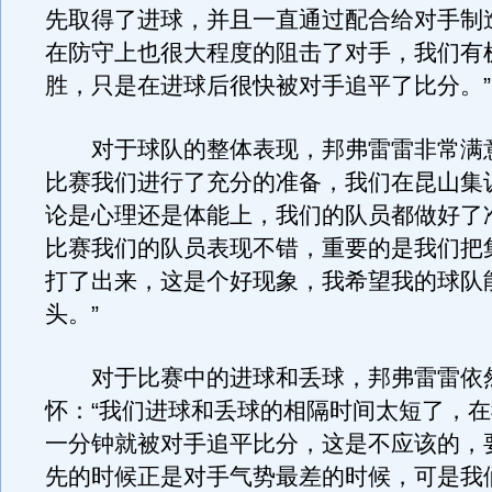
先取得了进球，并且一直通过配合给对手制
在防守上也很大程度的阻击了对手，我们有
胜，只是在进球后很快被对手追平了比分。”
对于球队的整体表现，邦弗雷雷非常满意
比赛我们进行了充分的准备，我们在昆山集
论是心理还是体能上，我们的队员都做好了
比赛我们的队员表现不错，重要的是我们把
打了出来，这是个好现象，我希望我的球队
头。”
对于比赛中的进球和丢球，邦弗雷雷依
怀：“我们进球和丢球的相隔时间太短了，
一分钟就被对手追平比分，这是不应该的，
先的时候正是对手气势最差的时候，可是我