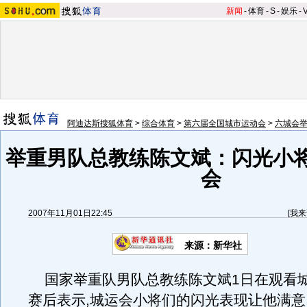
新闻
-
体育
-
S
-
娱乐
-
阿迪达斯搜狐体育
>
综合体育
>
第六届全国城市运动会
>
六城会
举重男队总教练陈文斌：闪光小
会
2007年11月01日22:45
[
我来
来源：新华社
国家举重队男队总教练陈文斌1日在观看
赛后表示,城运会小将们的闪光表现让他满意