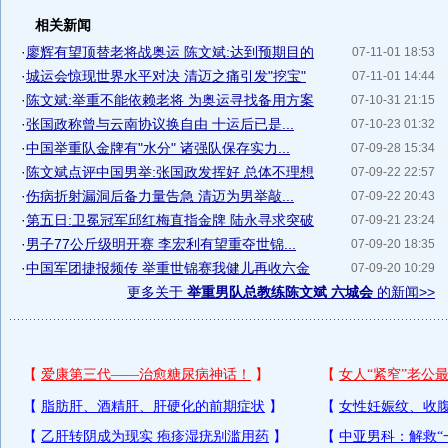
相关新闻
·
廖辉有望顶替老将战奥运 陈文斌:达到预期目的
07-11-01 18:53
·
城运会惊现世界水平对决 清迈之痛引发"挖宝"
07-11-01 14:44
·
陈文斌:举重不能依赖老将 为奥运寻找备用方案
07-10-31 21:15
·
张国政称曾与云南协议换自由 十运后已是...
07-10-23 01:32
·
中国举重队金牌有"水分" 诸强队保存实力...
07-09-28 15:34
·
陈文斌点评中国男举:张国政发挥好 总体不理想
07-09-22 22:57
·
伤病折射漏洞后备力量告急 清迈为男举敲...
07-09-22 20:43
·
第五日:卫冕冠军邱红梅直指金牌 陆永寻求突破
07-09-21 23:24
·
男子77公斤级明开赛 李宏利有望重夺世锦...
07-09-20 18:35
·
中国军团捷报频传 举重世锦赛我健儿再收六金
07-09-20 10:29
更多关于
举重男队总教练陈文斌 六城会
的新闻>>