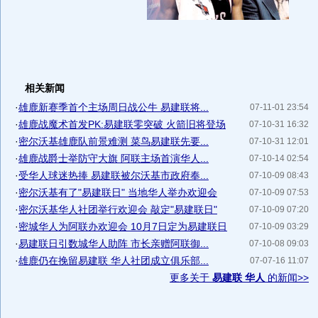
相关新闻
·
雄鹿新赛季首个主场周日战公牛 易建联将...
07-11-01 23:54
·
雄鹿战魔术首发PK:易建联零突破 火箭旧将登场
07-10-31 16:32
·
密尔沃基雄鹿队前景难测 菜鸟易建联先要...
07-10-31 12:01
·
雄鹿战爵士举防守大旗 阿联主场首演华人...
07-10-14 02:54
·
受华人球迷热捧 易建联被尔沃基市政府奉...
07-10-09 08:43
·
密尔沃基有了"易建联日" 当地华人举办欢迎会
07-10-09 07:53
·
密尔沃基华人社团举行欢迎会 敲定"易建联日"
07-10-09 07:20
·
密城华人为阿联办欢迎会 10月7日定为易建联日
07-10-09 03:29
·
易建联日引数城华人助阵 市长亲赠阿联御...
07-10-08 09:03
·
雄鹿仍在挽留易建联 华人社团成立俱乐部...
07-07-16 11:07
更多关于
易建联 华人
的新闻>>