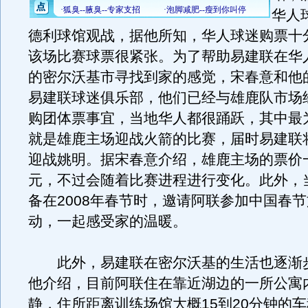
华人
德利球馆观战，据他所知，华人球迷购票十
该场比赛球票很紧张。为了帮助易建联在华
的密尔沃基市寻找到家的感觉，宋春意和他
易建联球迷俱乐部，他们已经与雄鹿队市场
购团体票事宜，当地华人都很踊跃，其中最
就是雄鹿主场迎战火箭的比赛，届时易建联
迎战姚明。据宋春意介绍，雄鹿主场的票价一
元，不过会随着比赛进程进行变化。此外，
备在2008年春节时，邀请阿联参加中国春
动，一起感受家的温暖。
此外，易建联在密尔沃基的生活也逐渐
他介绍，目前阿联住在靠近湖边的一所公寓
静，住所距离训练场馆大概15到20分钟的