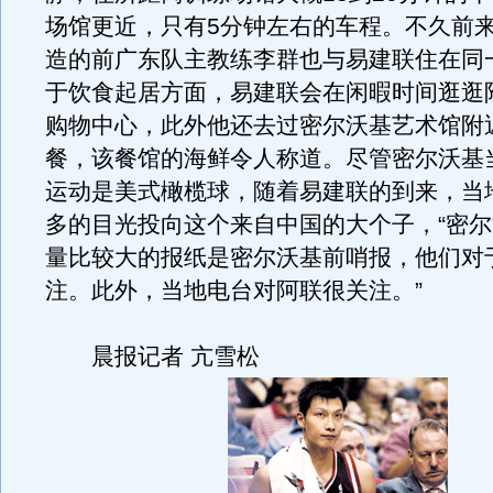
场馆更近，只有5分钟左右的车程。不久前
造的前广东队主教练李群也与易建联住在同
于饮食起居方面，易建联会在闲暇时间逛逛
购物中心，此外他还去过密尔沃基艺术馆附
餐，该餐馆的海鲜令人称道。尽管密尔沃基
运动是美式橄榄球，随着易建联的到来，当
多的目光投向这个来自中国的大个子，“密
量比较大的报纸是密尔沃基前哨报，他们对
注。此外，当地电台对阿联很关注。”
晨报记者 亢雪松