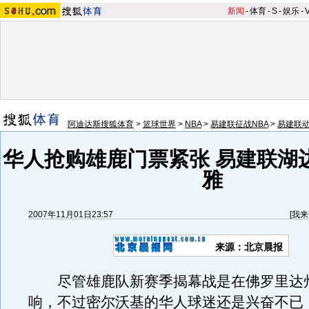
新闻
-
体育
-
S
-
娱乐
-
阿迪达斯搜狐体育
>
篮球世界
>
NBA
>
易建联征战NBA
>
易建联
华人抢购雄鹿门票紧张 易建联湖
雅
2007年11月01日23:57
[
我来
来源：北京晨报
尽管雄鹿队新赛季揭幕战是在佛罗里达
响，不过密尔沃基的华人球迷还是兴奋不已