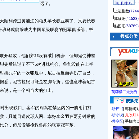
远了。
说 吧 排 行
上证指数
(7744
苏醒吧
(41523)
顺利跨过黄浦江的领头羊长春亚泰了。只要长春
贴图吧
(68789)
升班马就能够成为中国顶级联赛的冠军俱乐部，书
搜狐分类
开猛攻，他们并非没有破门机会，但却鬼使神差
脚先后错过了不下5次进球机会。鲁能没能在上半
对胡兆军的一次犯规中，尼古拉反而弄伤了自己，
据悉，尼古拉很可能是左脚骨折，这也意味着尼古
来说，是一个相当大的打击。
芙蓉杨二走光秀
时出现缺口。客军的阎嵩在禁区内的一脚射门打
·
听评书
|
郭德纲
·
听小说
|
鬼吹灯1
救，只能目送皮球入网。幸好李金羽在两分钟后的
·
共享区
|
手机病
比分，但却没能挽救鲁能的联赛冠军梦。