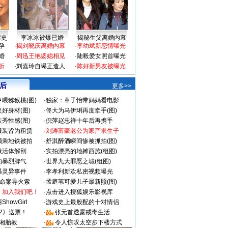
情史
李冰冰被爆已婚
揭秘生父离婚内幕
孕
·
揭刘晓庆离婚内幕
·
李幼斌新恋情曝光
婚
·
周迅王艳婆媳相见
·
陆毅爱女照首曝光
折
·
刘嘉玲自曝正造人
·
陈好新男友被曝光
 后
更多>>
喂猕猴桃(图)
·
独家：章子怡带妈妈看电影
好身材(图)
·
佟大为马伊琍再度牵手(图)
秀性感(图)
·
倪萍赵忠祥十年后再携手
服装皆为租赁
·
刘涛富豪老公为家产求生子
颜乘地铁被拍
·
舒淇醉酒瞬间惨被抓拍(图)
做活体解剖
·
实拍漂亮的地摊西施(组图)
的暴烈脾气
·
世界九大罪恶之城(组图)
遇灵异事件
·
李孝利新欢私密视频曝光
成命案导火索
·
孟庭苇可爱儿子最新照(图)
：加入我们吧！
·
点击进入搜狐娱乐影视库
howGirl
·
游戏史上最般配的十对情侣
2》送票！
·
张元首透露戒毒生活
湘胎教
·
令人惊叹太空步下楼方式