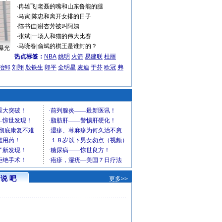
·
冉雄飞
|
老聂的嘴和山东鲁能的腿
·
马寅
|
陈忠和离开女排的日子
·
陈书佳
|
谢杏芳被叫阿姨
·
张斌
|
一场人和猫的伟大比赛
·
马晓春
|
俞斌的棋王是谁封的？
曝光
热点标签：
NBA
姚明
火箭
易建联
杜丽
治郅
刘翔
殷铁生
郎平
全明星
麦迪
于芬
欧冠
弗
说 吧
更多>>