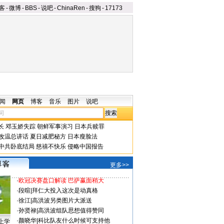
客
-
微博
-
BBS
-
说吧
-
ChinaRen
-
搜狗
-
17173
闻
网页
博客
音乐
图片
说吧
长
邓玉娇失踪
朝鲜军事演习
日本兵赎罪
改温总讲话
夏日减肥秘方
日本瘦脸法
中共卧底结局
慈禧不快乐
侵略中国报告
更多>>
·
欧冠决赛盘口解读 巴萨赢面稍大
·
段暄
|
拜仁大投入这次是动真格
·
徐江
|
高洪波另类图片大派送
·
孙贤禄
|
高洪波组队思想值得赞同
·
颜晓华
|
科比队友什么时候可支持他
上学