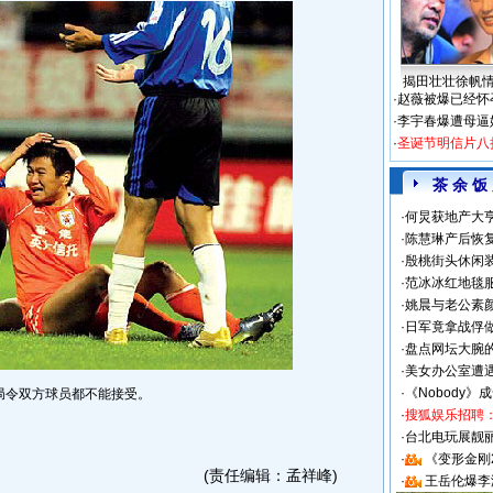
揭田壮壮徐帆
·
赵薇被爆已经怀
·
李宇春爆遭母逼
·
圣诞节明信片八
茶 余 饭
·
何炅获地产大亨
·
陈慧琳产后恢复
·
殷桃街头休闲装
·
范冰冰红地毯
·
姚晨与老公素
·
日军竟拿战俘
·
盘点网坛大腕
·
美女办公室遭
·
《Nobody》
局令双方球员都不能接受。
·
搜狐娱乐招聘
·
台北电玩展靓丽S
·
《变形金刚
(责任编辑：孟祥峰)
·
王岳伦爆李