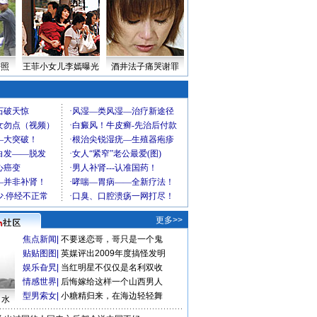
密照
王菲小女儿李嫣曝光
酒井法子痛哭谢罪
更多>>
焦点新闻
|
不要迷恋哥，哥只是一个鬼
贴贴图图
|
英媒评出2009年度搞怪发明
娱乐旮旯
|
当红明星不仅仅是名利双收
情感世界
|
后悔嫁给这样一个山西男人
型男索女
|
小糖精归来，在海边轻轻舞
口水