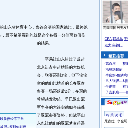
山东省体育中心，鲁连合演的国家德比，最终以
高圆圆同居男友
大连，最不希望看到的就是这个各得一分但两败俱伤
CBA
郭晶晶
王
的结果。
老大
年龄门
精彩推荐
平局让山东错过了反超
北京进占中超榜眼的大好机
会，联赛还剩3轮，但下轮轮
空的他们比榜首的长春亚泰
多赛一场还落后2分，夺冠的
希望越发渺茫。早已退出冠
军争夺的大连实德如今瞄准
了亚冠参赛资格，但战平山
相 关 说 吧
尼古拉
|
李金羽
东也让他们的亚冠梦变得遥