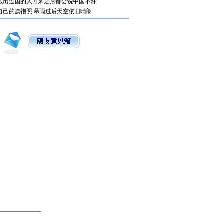
么出过国的人回来之后都会说中国不好
自己的旗袍照
暴雨过后天空依旧晴朗