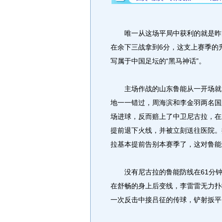
唯一从这场平局中获利的就是昨天
在余下三战拿到6分，这支上赛季的
写属于中国足坛的“黑马神话”。
主场作战的山东鲁能从一开场就展
地一一错过，周海滨和李金羽两名国
场进球，反而赔上了中卫尼古拉，在
提前退下火线，并被立刻送往医院。
拉基本提前告别本赛季了，这对鲁能
没有尼古拉的鲁能防线在61分钟
在舒畅的身上后变线，李雷雷无力扑
一次反击中接吕征的传球，铲射扳平