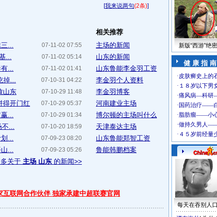
[
我来说两句
(2条)
]
相关推荐
...
主场的新闻
07-11-02 07:55
新版“西游”绝
...
山东的新闻
07-11-02 05:14
健 康 指 南
...
山东鲁能李金羽工资
07-11-02 01:41
...
李金羽个人资料
07-10-31 04:22
败山东
李金羽博客
07-10-29 11:48
季拼得开门红
河南建业主场
07-10-29 05:37
...
博尔顿的主场叫什么
07-10-29 01:34
...
天津泰达主场
07-10-20 18:59
...
山东鲁能郑智工资
07-09-23 08:20
...
鲁能韩鹏档案
07-09-23 05:26
更多关于
主场 山东
的新闻>>
独家互联网合作伙伴 独家承建中超联赛官网
每天在吞别人