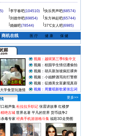
5)
李宇春吧
(104510)
快乐男声吧
(68574)
刘德华吧
(69854)
东方神起吧
(65744)
婚姻吧
(78544)
37℃女人吧
(6985)
商机在线
|
医 疗
健 康
保 健
视频：越狱第三季6集中文
视频：校园学生情侣遭偷拍
视频：胡兵新加坡疯狂裸奔
视频：小姐醉酒骂街打警察
视频：征婚美女富豪现真容
视频：周董唱新歌紧张忘词
大学食堂玩激情
更多>>
对口相声集
杜拉拉升职记
张震讲故事
红楼梦
-精绝古城
世界名著
平凡的世界
货币战争2
毒杀毒专家
经典手机游游格斗集
福彩3D走势图