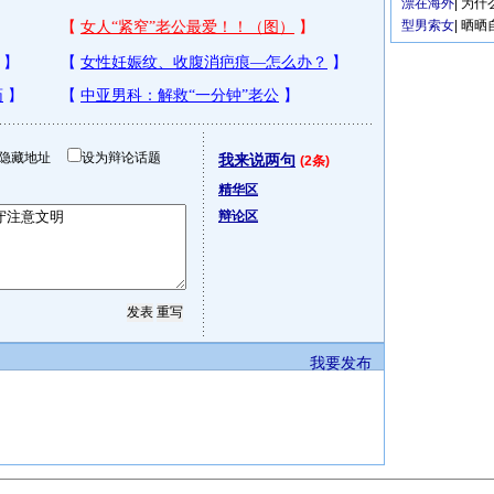
漂在海外
|
为什
型男索女
|
晒晒
隐藏地址
设为辩论话题
我来说两句
(2条)
精华区
辩论区
我要发布