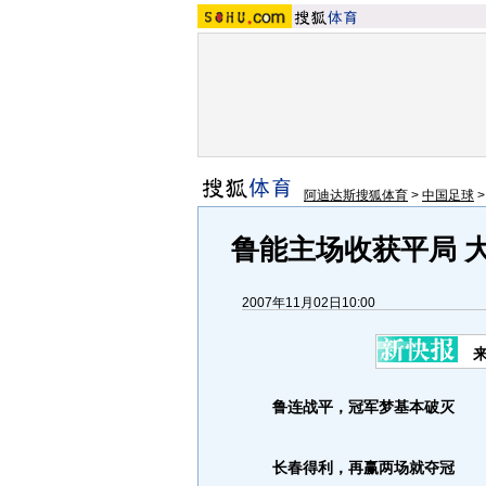
阿迪达斯搜狐体育
>
中国足球
鲁能主场收获平局 
2007年11月02日10:00
鲁连战平，冠军梦基本破灭
长春得利，再赢两场就夺冠