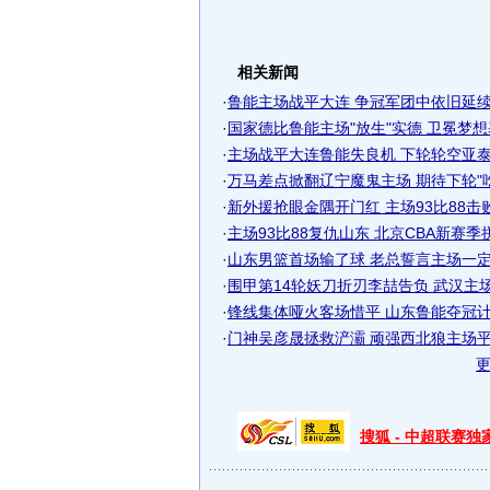
相关新闻
·
鲁能主场战平大连 争冠军团中依旧延续三
·
国家德比鲁能主场"放生"实德 卫冕梦想基
·
主场战平大连鲁能失良机 下轮轮空亚泰有
·
万马差点掀翻辽宁魔鬼主场 期待下轮"吃掉
·
新外援抢眼金隅开门红 主场93比88击
·
主场93比88复仇山东 北京CBA新赛
·
山东男篮首场输了球 老总誓言主场一定赢
·
围甲第14轮妖刀折刃李喆告负 武汉主场不
·
锋线集体哑火客场惜平 山东鲁能夺冠计划
·
门神吴彦晟拯救浐灞 顽强西北狼主场平山
搜狐 - 中超联赛