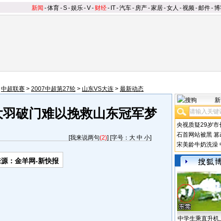
新闻
-
体育
-
S
-
娱乐
-
V
-
财经
-
IT
-
汽车
-
房产
-
家居
-
女人
-
视频
-
邮件
-
博
>
中超联赛
>
2007中超第27轮
>
山东VS大连
>
最新动态
新
大羽破门难以挽救山东冠军梦
央视质疑29岁市
石首网站被黑
篡
[
我来说两句
(2)
] [字号：
大
中
小
]
宋美龄牛奶洗澡
来源：金羊网-新快报
中学生乘直升机