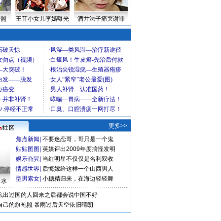
密照
王菲小女儿李嫣曝光
酒井法子痛哭谢罪
更多>>
焦点新闻
|
不要迷恋哥，哥只是一个鬼
贴贴图图
|
英媒评出2009年度搞怪发明
娱乐旮旯
|
当红明星不仅仅是名利双收
情感世界
|
后悔嫁给这样一个山西男人
型男索女
|
小糖精归来，在海边轻轻舞
口水
么出过国的人回来之后都会说中国不好
自己的旗袍照
暴雨过后天空依旧晴朗