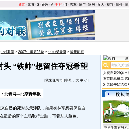
新闻
-
体育
-
S
-
娱乐
-
V
-
财经
-
IT
-
汽车
-
房产
-
家居
-
女人
-
视频
-
邮件
-
博
>
中超联赛
>
2007中超第28轮
>
北京VS天津
>
最新动态
新
头 “铁帅”想留住夺冠希望
央视质疑29岁市
石首网站被黑
篡
[
我来说两句
] [字号：
大
中
小
]
宋美龄牛奶洗澡
源：北青网—北京青年报
迎来自己的死对头天津队，如果御林军想要保住自
在最后的两个主场取得全胜，再看别人脸色。
中学生乘直升机