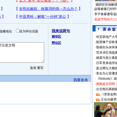
揭田壮壮徐帆
·
赵薇被爆已经怀
·
李宇春爆遭母逼
·
圣诞节明信片八
茶 余 饭
我来说两句
隐藏地址
设为辩论话题
精华区
·
何炅获地产大亨
·
陈慧琳产后恢复
辩论区
·
殷桃街头休闲装
·
范冰冰红地毯
·
姚晨与老公素
·
日军竟拿战俘
·
盘点网坛大腕
·
美女办公室遭
·
《Nobody》
我要发布
·
搜狐娱乐招聘
·
台北电玩展靓丽S
·
《变形金刚
·
王岳伦爆李