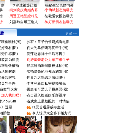
情史
李冰冰被爆已婚
揭秘生父离婚内幕
孕
·
揭刘晓庆离婚内幕
·
李幼斌新恋情曝光
婚
·
周迅王艳婆媳相见
·
陆毅爱女照首曝光
折
·
刘嘉玲自曝正造人
·
陈好新男友被曝光
 后
更多>>
喂猕猴桃(图)
·
独家：章子怡带妈妈看电影
好身材(图)
·
佟大为马伊琍再度牵手(图)
秀性感(图)
·
倪萍赵忠祥十年后再携手
服装皆为租赁
·
刘涛富豪老公为家产求生子
颜乘地铁被拍
·
舒淇醉酒瞬间惨被抓拍(图)
做活体解剖
·
实拍漂亮的地摊西施(组图)
的暴烈脾气
·
世界九大罪恶之城(组图)
遇灵异事件
·
李孝利新欢私密视频曝光
成命案导火索
·
孟庭苇可爱儿子最新照(图)
：加入我们吧！
·
点击进入搜狐娱乐影视库
howGirl
·
游戏史上最般配的十对情侣
2》送票！
·
张元首透露戒毒生活
湘胎教
·
令人惊叹太空步下楼方式