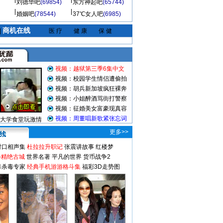
刘德华吧
(69854)
东方神起吧
(65744)
婚姻吧
(78544)
37℃女人吧
(6985)
商机在线
|
医 疗
健 康
保 健
视频：越狱第三季6集中文
视频：校园学生情侣遭偷拍
视频：胡兵新加坡疯狂裸奔
视频：小姐醉酒骂街打警察
视频：征婚美女富豪现真容
视频：周董唱新歌紧张忘词
大学食堂玩激情
更多>>
对口相声集
杜拉拉升职记
张震讲故事
红楼梦
-精绝古城
世界名著
平凡的世界
货币战争2
毒杀毒专家
经典手机游游格斗集
福彩3D走势图