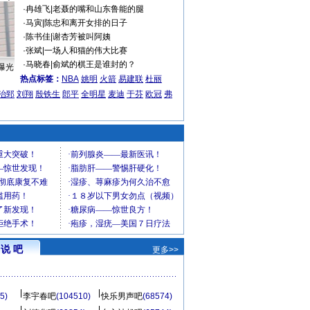
·
冉雄飞
|
老聂的嘴和山东鲁能的腿
·
马寅
|
陈忠和离开女排的日子
·
陈书佳
|
谢杏芳被叫阿姨
·
张斌
|
一场人和猫的伟大比赛
·
马晓春
|
俞斌的棋王是谁封的？
曝光
热点标签：
NBA
姚明
火箭
易建联
杜丽
治郅
刘翔
殷铁生
郎平
全明星
麦迪
于芬
欧冠
弗
说 吧
更多>>
5)
李宇春吧
(104510)
快乐男声吧
(68574)