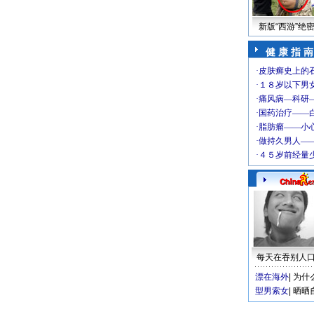
新版“西游”绝
健 康 指 南
每天在吞别人
漂在海外
|
为什
型男索女
|
晒晒