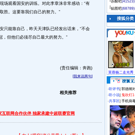
苏醒吧
(41523)
现场观看国安的训练。对此李章洙非常感动：“有
贴图吧
(68789)
取胜。这要靠我们自己的努力。”
搜狐分类
只能靠自己，昨天天津队已经发出话来，“不会
冠，但他们必须尽自己最大的努力。”
(责任编辑：奔跑)
芙蓉杨二走光秀
[
我来说两句
]
·
听评书
|
郭德纲
相关推荐
·
听小说
|
鬼吹灯1
·
共享区
|
手机病
独家互联网合作伙伴 独家承建中超联赛官网