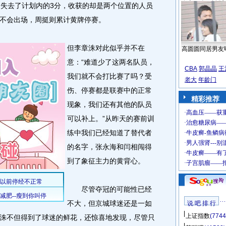
失去了计划内的3分，收获的却是两个位置的人员
不会出场，周挺则累计黄牌停赛。
但李章洙对此似乎并不在
高圆圆同居男友
意：“难道少了这两名队员，
CBA
郭晶晶
王
我们就不会打比赛了吗？受
老大
年龄门
伤、停赛都是联赛中的正常
精彩推荐
现象，我们还有其他的队员
可以补上。”从昨天的赛前训
练中我们已经知道了替代者
的名字，张永海和闫相闯得
到了象征主力的黄背心。
尽管夺冠的可能性已经
不大，但京城球迷还是一如
说 吧 排 行
上证指数
(7744
洙不但得到了球迷的鲜花，还惊喜地发现，尽管只