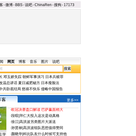
客
-
微博
-
BBS
-
说吧
-
ChinaRen
-
搜狗
-
17173
闻
网页
博客
音乐
图片
说吧
长
邓玉娇失踪
朝鲜军事演习
日本兵赎罪
改温总讲话
夏日减肥秘方
日本瘦脸法
中共卧底结局
慈禧不快乐
侵略中国报告
更多>>
·
欧冠决赛盘口解读 巴萨赢面稍大
·
段暄
|
拜仁大投入这次是动真格
·
徐江
|
高洪波另类图片大派送
·
孙贤禄
|
高洪波组队思想值得赞同
·
颜晓华
|
科比队友什么时候可支持他
上学