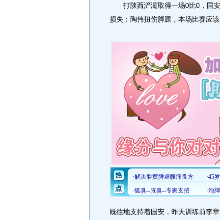
打陕西浐灞取得一场0比0，国安
损失：陶伟扭伤脚踝，本场比赛应该
既往地支持着国安，昨天训练前李章