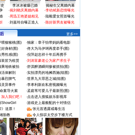
情史
李冰冰被爆已婚
揭秘生父离婚内幕
孕
·
揭刘晓庆离婚内幕
·
李幼斌新恋情曝光
婚
·
周迅王艳婆媳相见
·
陆毅爱女照首曝光
折
·
刘嘉玲自曝正造人
·
陈好新男友被曝光
 后
更多>>
喂猕猴桃(图)
·
独家：章子怡带妈妈看电影
好身材(图)
·
佟大为马伊琍再度牵手(图)
秀性感(图)
·
倪萍赵忠祥十年后再携手
服装皆为租赁
·
刘涛富豪老公为家产求生子
颜乘地铁被拍
·
舒淇醉酒瞬间惨被抓拍(图)
做活体解剖
·
实拍漂亮的地摊西施(组图)
的暴烈脾气
·
世界九大罪恶之城(组图)
遇灵异事件
·
李孝利新欢私密视频曝光
成命案导火索
·
孟庭苇可爱儿子最新照(图)
：加入我们吧！
·
点击进入搜狐娱乐影视库
howGirl
·
游戏史上最般配的十对情侣
2》送票！
·
张元首透露戒毒生活
湘胎教
·
令人惊叹太空步下楼方式