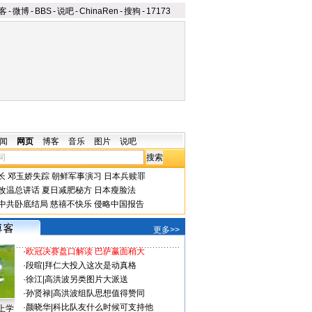
客
-
微博
-
BBS
-
说吧
-
ChinaRen
-
搜狗
-
17173
闻
网页
博客
音乐
图片
说吧
长
邓玉娇失踪
朝鲜军事演习
日本兵赎罪
改温总讲话
夏日减肥秘方
日本瘦脸法
中共卧底结局
慈禧不快乐
侵略中国报告
更多>>
·
欧冠决赛盘口解读 巴萨赢面稍大
·
段暄
|
拜仁大投入这次是动真格
·
徐江
|
高洪波另类图片大派送
·
孙贤禄
|
高洪波组队思想值得赞同
·
颜晓华
|
科比队友什么时候可支持他
上学