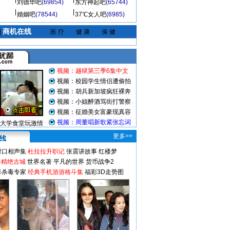
刘德华吧
(69854)
东方神起吧
(65744)
婚姻吧
(78544)
37℃女人吧
(6985)
商机在线
|
医 疗
健 康
保 健
视频：越狱第三季6集中文
视频：校园学生情侣遭偷拍
视频：胡兵新加坡疯狂裸奔
视频：小姐醉酒骂街打警察
视频：征婚美女富豪现真容
视频：周董唱新歌紧张忘词
大学食堂玩激情
更多>>
对口相声集
杜拉拉升职记
张震讲故事
红楼梦
-精绝古城
世界名著
平凡的世界
货币战争2
毒杀毒专家
经典手机游游格斗集
福彩3D走势图