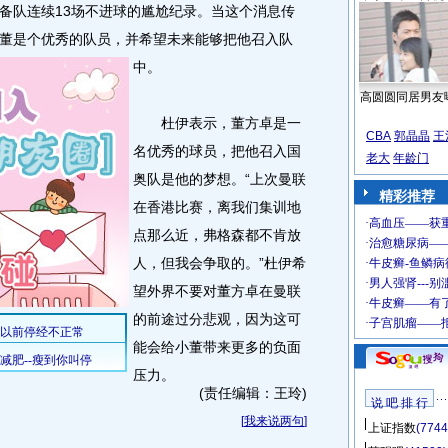
备队连续13场不进球的尴尬纪录。当这个消息传
董是个优秀的队员，并希望未来能够把他召入队
中。
高圆圆同居男友
杜伊表示，董方卓是一
CBA
郭晶晶
王
名优秀的球员，把他召入国
老大
年龄门
奥队是他的梦想。“上次曼联
精彩推荐
在香港比赛，离我们集训地
点那么近，弗格森都不肯放
人，但我会争取的。”杜伊希
望外界不要对董方卓在曼联
的前途过分悲观，因为这可
能会给小董带来更多的负面
压力。
(责任编辑：王玲)
说 吧 排 行
[
我来说两句
]
上证指数
(7744