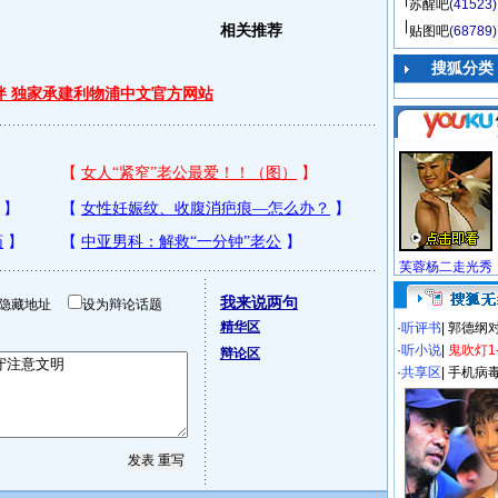
苏醒吧
(41523)
相关推荐
贴图吧
(68789)
搜狐分类
伴 独家承建利物浦中文官方网站
芙蓉杨二走光秀
我来说两句
隐藏地址
设为辩论话题
精华区
·
听评书
|
郭德纲
·
听小说
|
鬼吹灯1
辩论区
·
共享区
|
手机病