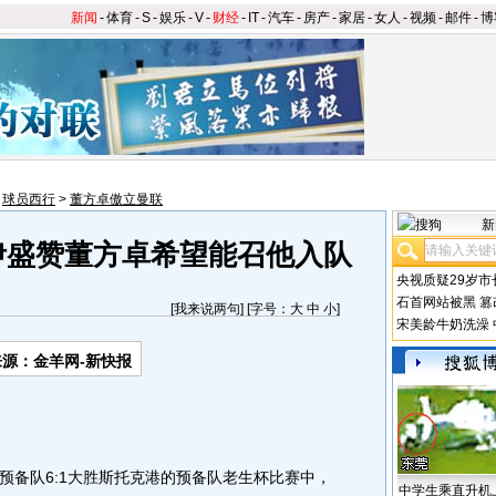
新闻
-
体育
-
S
-
娱乐
-
V
-
财经
-
IT
-
汽车
-
房产
-
家居
-
女人
-
视频
-
邮件
-
博
>
球员西行
>
董方卓傲立曼联
新
伊盛赞董方卓希望能召他入队
央视质疑29岁市
石首网站被黑
篡
[
我来说两句
] [字号：
大
中
小
]
宋美龄牛奶洗澡
来源：金羊网-新快报
备队6:1大胜斯托克港的预备队老生杯比赛中，
中学生乘直升机