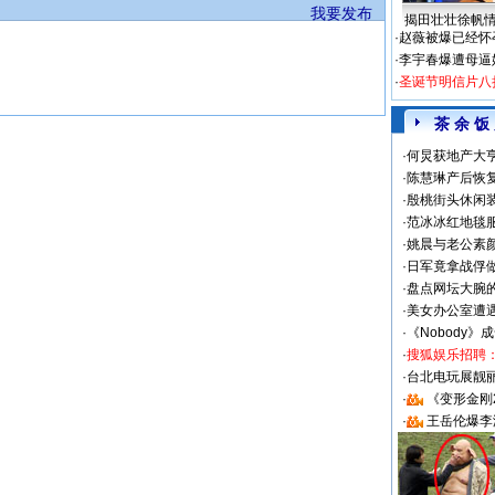
我要发布
揭田壮壮徐帆
·
赵薇被爆已经怀
·
李宇春爆遭母逼
·
圣诞节明信片八
茶 余 饭
·
何炅获地产大亨
·
陈慧琳产后恢复
·
殷桃街头休闲装
·
范冰冰红地毯
·
姚晨与老公素
·
日军竟拿战俘
·
盘点网坛大腕
·
美女办公室遭
·
《Nobody》
·
搜狐娱乐招聘
·
台北电玩展靓丽S
·
《变形金刚
·
王岳伦爆李