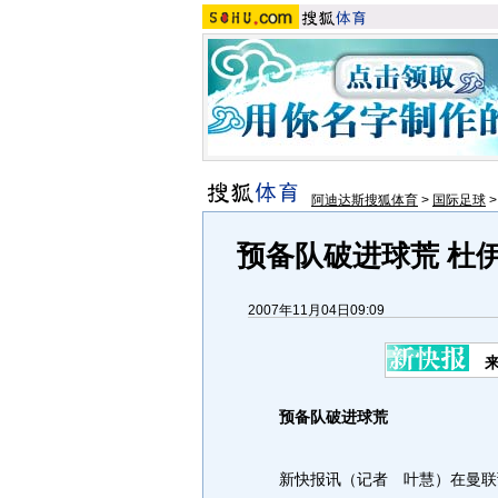
阿迪达斯搜狐体育
>
国际足球
预备队破进球荒 杜
2007年11月04日09:09
预备队破进球荒
新快报讯（记者 叶慧）在曼联预