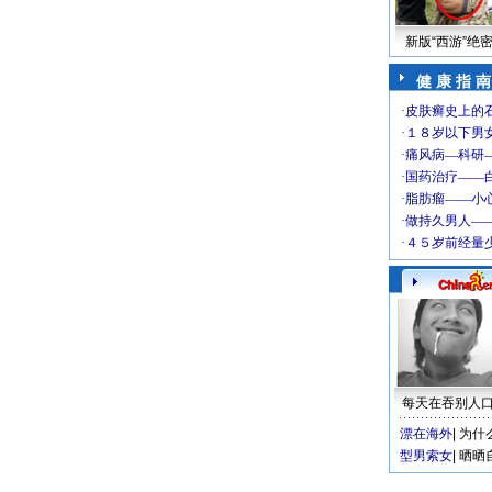
新版“西游”绝
健 康 指 南
每天在吞别人
漂在海外
|
为什
型男索女
|
晒晒