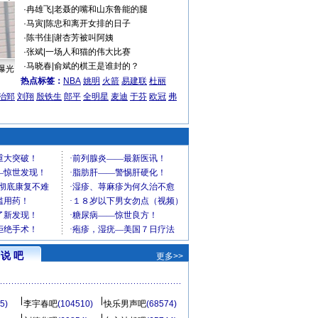
·
冉雄飞
|
老聂的嘴和山东鲁能的腿
·
马寅
|
陈忠和离开女排的日子
·
陈书佳
|
谢杏芳被叫阿姨
·
张斌
|
一场人和猫的伟大比赛
·
马晓春
|
俞斌的棋王是谁封的？
曝光
热点标签：
NBA
姚明
火箭
易建联
杜丽
治郅
刘翔
殷铁生
郎平
全明星
麦迪
于芬
欧冠
弗
说 吧
更多>>
5)
李宇春吧
(104510)
快乐男声吧
(68574)