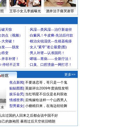
密照
王菲小女儿李嫣曝光
酒井法子痛哭谢罪
更多>>
焦点新闻
|
不要迷恋哥，哥只是一个鬼
贴贴图图
|
英媒评出2009年度搞怪发明
娱乐旮旯
|
当红明星不仅仅是名利双收
情感世界
|
后悔嫁给这样一个山西男人
型男索女
|
小糖精归来，在海边轻轻舞
口水
么出过国的人回来之后都会说中国不好
自己的旗袍照
暴雨过后天空依旧晴朗