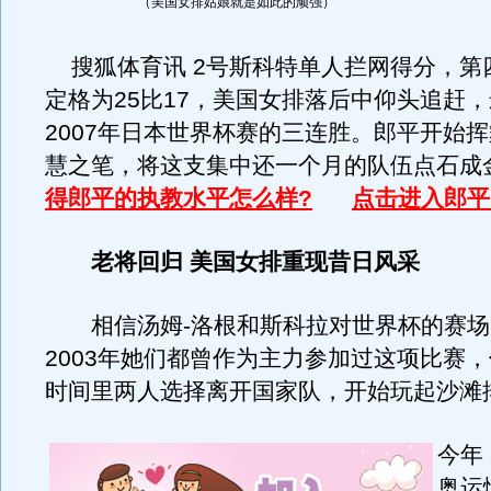
（美国女排姑娘就是如此的顽强）
搜狐体育讯 2号斯科特单人拦网得分，第
定格为25比17，美国女排落后中仰头追赶
2007年日本世界杯赛的三连胜。郎平开始
慧之笔，将这支集中还一个月的队伍点石成
得郎平的执教水平怎么样?
点击进入郎平
老将回归 美国女排重现昔日风采
相信汤姆-洛根和斯科拉对世界杯的赛场
2003年她们都曾作为主力参加过这项比赛
时间里两人选择离开国家队，开始玩起沙滩
今年
奥运