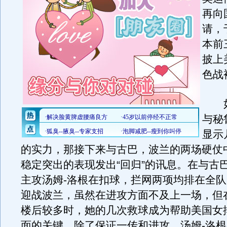
再向
请，
本前
披上
色战
如
与秘
显示
的实力，那接下来与古巴，波兰的两场硬仗
稳定突出的表现发出“回归”的讯息。在与古
主攻汤姆-洛根在扣球，拦网两项均排在全
迎战波兰，虽然在进攻方面不及上一场，但
楼后较多时，她的几次救球成为帮助美国女
面的关键。除了保证一传和进攻，汤姆-洛