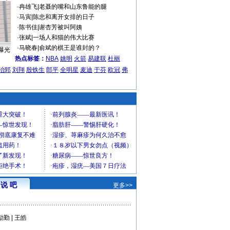
·
冉雄飞
|
老聂的嘴和山东鲁能的腿
·
马寅
|
陈忠和离开女排的日子
·
陈书佳
|
谢杏芳被叫阿姨
·
张斌
|
一场人和猫的伟大比赛
·
马晓春
|
俞斌的棋王是谁封的？
曝光
热点标签：
NBA
姚明
火箭
易建联
杜丽
治郅
刘翔
殷铁生
郎平
全明星
麦迪
于芬
欧冠
弗
说 吧
更多>>
励勤
|
王皓