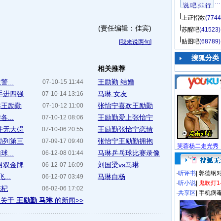
说 吧 排 行
上证指数
(7744
(责任编辑：佳宾)
苏醒吧
(41523)
贴图吧
(68789)
[
我来说两句
]
搜狐分类
相关推荐
...
王励勤 结婚
07-10-15 11:44
手进四强
马琳 女友
07-10-14 13:16
琳王励勤
张怡宁喜欢王励勤
07-10-12 11:00
...
王励勤爱上张怡宁
07-10-12 08:06
并无大碍
王励勤张怡宁恋情
07-10-06 20:55
勤列第三
张怡宁王励勤拥抱
07-09-17 09:40
芙蓉杨二走光秀
...
马琳乒乓球比赛录像
06-12-08 01:44
男双金牌
刘国梁vs马琳
06-12-07 16:09
·
听评书
|
郭德纲
..
马琳白杨
06-12-07 03:49
·
听小说
|
鬼吹灯1
陈杞
06-02-06 17:02
·
共享区
|
手机病
多关于
王励勤 马琳
的新闻>>