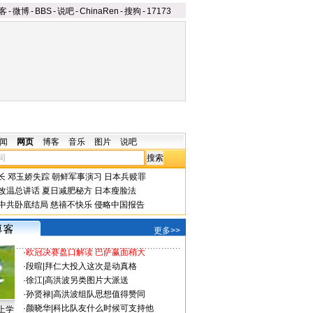
客
-
微博
-
BBS
-
说吧
-
ChinaRen
-
搜狗
-
17173
闻
网页
博客
音乐
图片
说吧
长
邓玉娇失踪
朝鲜军事演习
日本兵赎罪
改温总讲话
夏日减肥秘方
日本瘦脸法
中共卧底结局
慈禧不快乐
侵略中国报告
更多>>
·
欧冠决赛盘口解读 巴萨赢面稍大
·
段暄
|
拜仁大投入这次是动真格
·
徐江
|
高洪波另类图片大派送
·
孙贤禄
|
高洪波组队思想值得赞同
·
颜晓华
|
科比队友什么时候可支持他
上学