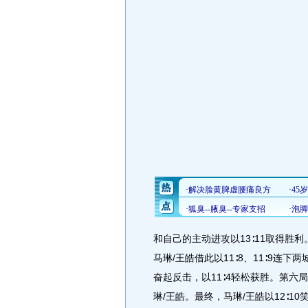
和自己的主动进攻以13∶11取得胜
马琳/王皓借此以11∶8、11∶9连下
奋起反击，以11∶4轻松获胜。第六
琳/王皓。最终，马琳/王皓以12∶10