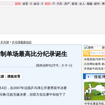
新闻
-
体育
-
S
-
娱乐
-
V
-
财经
-
IT
-
汽车
-
房产
-
家居
-
女人
-
视频
-
邮件
-
博
>
乒乓球
>
乒乓球最新动态
新
11分制单场最高比分纪录诞生
央视质疑29岁市
石首网站被黑
篡
[
我来说两句
] [字号：
大
中
小
]
宋美龄牛奶洗澡
来源：搜狐体育
日，在2007年法国乒乓球公开赛男双半决赛
友马琳/王皓无缘决赛，但双方在比赛中却创下了
中学生乘直升机