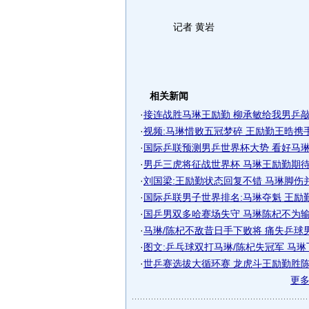
记者 黄岩
相关新闻
·
接连战胜马琳王励勤 柳承敏给我男乒敲警
·
视频:马琳惜败五冠梦碎 王励勤王晧携
·
国际乒联预测男乒世界杯大势 看好马
·
男乒三虎将征战世界杯 马琳王励勤期待各
·
刘国梁:王励勤状态回复不错 马琳脚伤
·
国际乒联男子世界排名:马琳夺魁 王励
·
国乒男双多哈赛场失守 马琳陈杞不为输球
·
马琳/陈杞不敌昔日手下败将 痛失乒球
·
图文:乒乓球双打马琳/陈杞失冠军 马琳飞.
·
世乒赛选拔大循环赛 龙虎斗王励勤胜
更