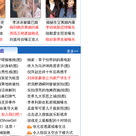
情史
李冰冰被爆已婚
揭秘生父离婚内幕
孕
·
揭刘晓庆离婚内幕
·
李幼斌新恋情曝光
婚
·
周迅王艳婆媳相见
·
陆毅爱女照首曝光
折
·
刘嘉玲自曝正造人
·
陈好新男友被曝光
 后
更多>>
喂猕猴桃(图)
·
独家：章子怡带妈妈看电影
好身材(图)
·
佟大为马伊琍再度牵手(图)
秀性感(图)
·
倪萍赵忠祥十年后再携手
服装皆为租赁
·
刘涛富豪老公为家产求生子
颜乘地铁被拍
·
舒淇醉酒瞬间惨被抓拍(图)
做活体解剖
·
实拍漂亮的地摊西施(组图)
的暴烈脾气
·
世界九大罪恶之城(组图)
遇灵异事件
·
李孝利新欢私密视频曝光
成命案导火索
·
孟庭苇可爱儿子最新照(图)
：加入我们吧！
·
点击进入搜狐娱乐影视库
howGirl
·
游戏史上最般配的十对情侣
2》送票！
·
张元首透露戒毒生活
湘胎教
·
令人惊叹太空步下楼方式