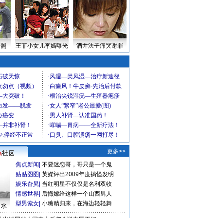
密照
王菲小女儿李嫣曝光
酒井法子痛哭谢罪
更多>>
焦点新闻
|
不要迷恋哥，哥只是一个鬼
贴贴图图
|
英媒评出2009年度搞怪发明
娱乐旮旯
|
当红明星不仅仅是名利双收
情感世界
|
后悔嫁给这样一个山西男人
型男索女
|
小糖精归来，在海边轻轻舞
口水