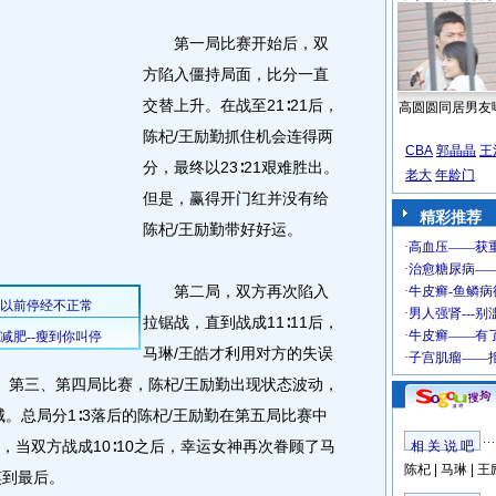
第一局比赛开始后，双
方陷入僵持局面，比分一直
交替上升。在战至21∶21后，
高圆圆同居男友
陈杞/王励勤抓住机会连得两
CBA
郭晶晶
王
分，最终以23∶21艰难胜出。
老大
年龄门
但是，赢得开门红并没有给
精彩推荐
陈杞/王励勤带好好运。
第二局，双方再次陷入
拉锯战，直到战成11∶11后，
马琳/王皓才利用对方的失误
利。第三、第四局比赛，陈杞/王励勤出现状态波动，
两城。总局分1∶3落后的陈杞/王励勤在第五局比赛中
局，当双方战成10∶10之后，幸运女神再次眷顾了马
相 关 说 吧
陈杞
|
马琳
|
王
笑到最后。