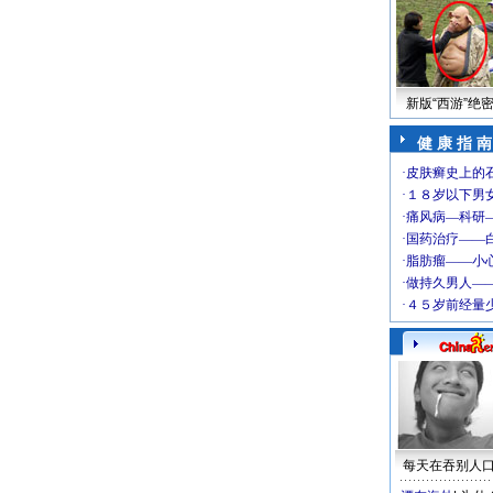
新版“西游”绝
健 康 指 南
每天在吞别人