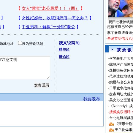
揭田壮壮徐帆
·
赵薇被爆已经怀
·
李宇春爆遭母逼
·
圣诞节明信片八
我来说两句
隐藏地址
设为辩论话题
精华区
茶 余 饭
辩论区
·
何炅获地产大亨
·
陈慧琳产后恢复
·
殷桃街头休闲装
·
范冰冰红地毯
·
姚晨与老公素
·
日军竟拿战俘
·
盘点网坛大腕
我要发布
·
美女办公室遭
·
《Nobody》
·
搜狐娱乐招聘
·
台北电玩展靓丽S
·
《变形金刚
·
王岳伦爆李