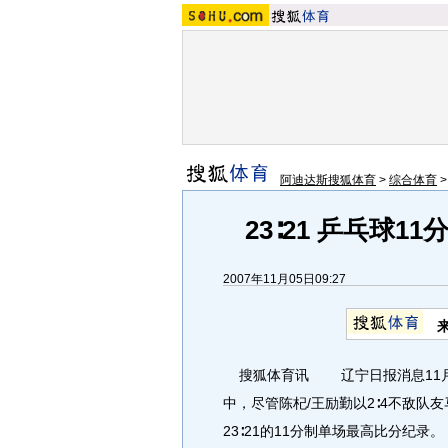
阿迪达斯搜狐体育
>
综合体育
23∶21 乒乓球
2007年11月05日09:27
搜狐体育讯 辽宁日报消息11月4
中，尽管陈杞/王励勤以2∶4不敌队
23∶21的11分制单场最高比分纪录。