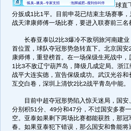
球直
分扳成1比1平。目前申花已结束主场赛事，
战天津康师傅一场比赛，要进入联赛前三名
长春亚泰以2比3爆冷不敌弱旅河南建业
首位置，球队夺冠形势急转直下。北京国安2
康师傅，重登榜首。在一场保级生死战中，
1比3不敌辽宁葫芦岛，降级几成定局。浙江
战平大连实德，宣告保级成功。武汉光谷和长
互交白卷，深圳上清饮2比2战平青岛中能。
目前中超夺冠形势陷入惊天迷局，国安
分别积51分、49分和47分，不过国安多赛
空。亚泰如果剩下两场比赛都能获胜，那冠
春。如果亚泰犯下错误，那么国安和鲁能将