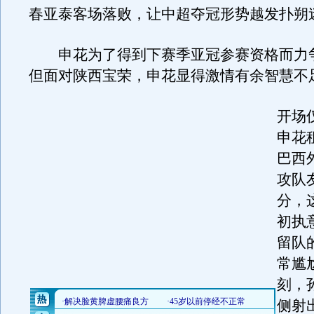
春亚泰客场落败，让中超夺冠形势越发扑朔
申花为了得到下赛季亚冠参赛资格而力
但面对陕西宝荣，申花显得激情有余智慧不
开场
申花
巴西
攻队
分，
初执
留队
常尴
刻，
侧射