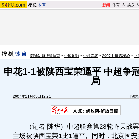
新闻
-
体育
-
S
-
娱乐
-
阿迪达斯搜狐体育
>
中国足球
>
中超联赛
>
2007中超第28轮
>
上
申花1-1被陕西宝荣逼平 中超争
局
2007年11月05日12:21
[
我来
来源：解放网-解放日报
（记者 陈华）中超联赛第28轮昨天战罢
主场被陕西宝荣1比1逼平。同时，北京国安