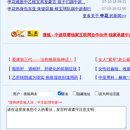
·
申花难敌中乙根宝再发豪言:孩子们踢中超...
07-10-18 09:11
·
申花热身负东亚 朱骏叹服:根宝球队踢中超都行
07-10-18 01:56
更多关于
申花
的新闻>>
搜狐 - 中超联赛独家互联网合作伙伴 独家承建
用户：
匿名
隐藏地址
设为辩论话题
*搜狗拼音输入法，中文处理专家>>