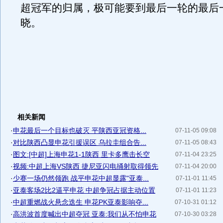
超冠军的归属，极可能要到最后一轮的最后
晓。
相关新闻
·
申花最后一个目标也破灭 平陕西亚冠资格...
07-11-05 09:08
·
对比陕西凸显申花引援误区 乌拉圭组合告...
07-11-05 08:43
·
图文:[中超]上海申花1-1陕西 里卡多鹰击长空
07-11-04 23:25
·
视频:中超上海VS陕西 捷尼亚闪电捅射取得领先
07-11-04 20:00
·
少赛一场仍然领跑 战平申花中超显露"亚泰...
07-11-01 11:45
·
亚泰客场2比2逼平申花 中超争冠占据主动位置
07-11-01 11:23
·
中超重燃战火悬念迭生 申花PK亚泰影响夺...
07-10-31 01:12
·
高洪波首度喊出中超夺冠 亚泰:我们从不怕申花
07-10-30 03:28