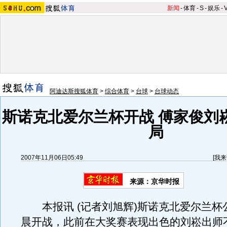
新闻
-
体育
-
S
-
娱乐
-
阿迪达斯搜狐体育
>
综合体育
>
台球
>
台球动态
斯诺克北爱尔兰杯开战 傅家俊刘
局
2007年11月06日05:49
[
我来
来源：京华时报
本报讯 (记者刘旭辉)斯诺克北爱尔兰杯
晨开战，此前在大奖赛表现出色的刘崧出师