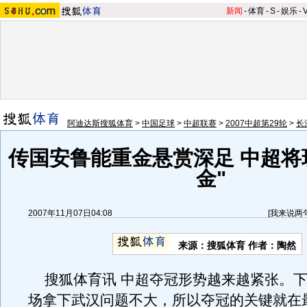
新闻
-
体育
-
S
-
娱乐
-
阿迪达斯搜狐体育
>
中国足球
>
中超联赛
>
2007中超第29轮
>
长
传国安鲁能重金悬赏深足 中超将
金"
2007年11月07日04:08
[
我来说两
来源：搜狐体育 作者：陶然
搜狐体育讯 中超夺冠形势越来越紧张。下
场拿下武汉问题不大，所以夺冠的关键就在