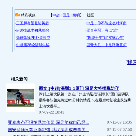
精彩视频
【
中超
|
国足
|
姚明
】
社区
·
三国脚有望登陆英超
·
中足，你不能这么对河南
·
伊帅技战术初见端倪
·
亚泰夺冠，有点“难”
·
孙祥弧线PK外援凌空
·
"鲁能十年"到"实德八年"
·
中超第28轮进球集锦
·
国青大胜，中足呼唤童贞
[
我
相关新闻
图文:[中超]深圳1-1厦门 深足大将摆脱防守
深圳上清饮队第一次在广州主场迎战"副班长"厦门蓝狮队.
最终客队领先将近85分钟的情况下,在最后时刻被主队深圳
上清饮逼平...
07-09-22 18:43
·
亚泰表态不惧怕悬赏传闻 深足笑称自己经...
07-11-07 16:35
·
国安登顶只等亚泰犯错 武汉深圳成赛事关...
07-11-07 07:53