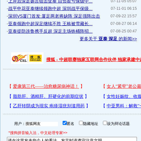
·
上岸后深足扬言狙击亚泰 自负盈亏保级中...
07-11-05 05:07
·
战平申花亚泰继续领跑中超 深圳战平保级...
07-11-01 06:15
·
深圳VS厦门首发:厦足两老将缺阵 深足强阵出击
07-09-22 15:57
·
亚泰领跑中超深足继续不胜 王栋被雪藏长...
07-08-27 06:14
·
亚泰提防连鲁携手反超 深足主场铁桶阵招...
07-08-25 00:47
更多关于
亚泰 深足
的新闻>>
搜狐 - 中超联赛独家互联网合作伙伴 独家承建
用户：
匿名
隐藏地址
设为辩论话题
*搜狗拼音输入法，中文处理专家>>