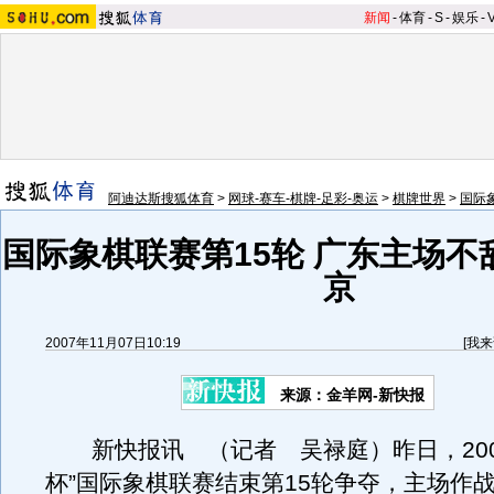
新闻
-
体育
-
S
-
娱乐
-
阿迪达斯搜狐体育
>
网球-赛车-棋牌-足彩-奥运
>
棋牌世界
>
国际
国际象棋联赛第15轮 广东主场不
京
2007年11月07日10:19
[
我来
来源：金羊网-新快报
新快报讯 （记者 吴禄庭）昨日，200
杯”国际象棋联赛结束第15轮争夺，主场作