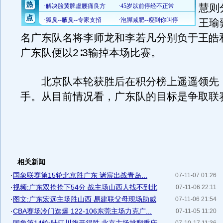
慧则
王瑜
名广东队名将李师龙和李若凡分别负于王皓
广东队便以2∶3输掉本场比赛。
北京队本轮获胜后在积分榜上遥遥领先
手。从目前情况看，广东队的目标是争取联
相关新闻
·
国象联赛第15轮北京胜广东 诸宸出战青岛...
07-11-07 01:26
·
视频:广东双抢抢下54分 战主场山西人找不到北
07-11-06 22:11
·
图文:广东宏远主场胜山西 易建联父母现场助威
07-11-06 21:54
·
CBA赛场冷门迭爆 122-106东莞主场力克广...
07-11-05 11:20