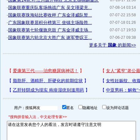
·
国象第14轮:叶江川旗开得胜 北京主场挑翻重庆
07-10-17 11:36
·
国象联赛重庆队客场挑战广东 吴文瑾梁充...
07-08-14 03:14
·
国象联赛珠海站比赛收枰 广东金泽威队暂...
07-07-22 15:58
·
广东国象联赛居积分榜第三 坐镇主场险胜...
07-07-18 01:26
·
国象联赛第七轮偃旗息鼓 广东金泽威主场...
07-07-17 19:53
·
国象联赛第六轮北京大胜广东 谢军赞叹王...
07-06-27 09:38
更多关于
国象
的新闻>>
用户：
匿名
隐藏地址
设为辩论话题
*搜狗拼音输入法，中文处理专家>>