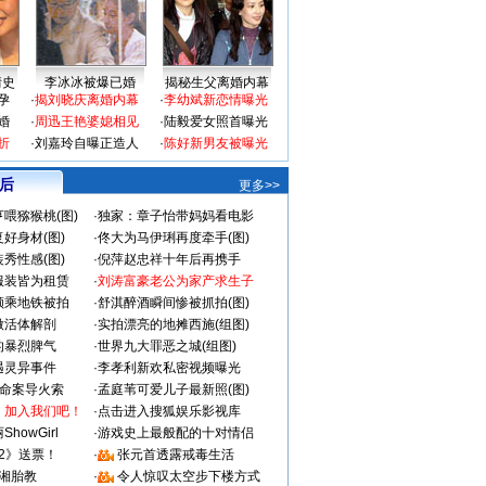
情史
李冰冰被爆已婚
揭秘生父离婚内幕
孕
·
揭刘晓庆离婚内幕
·
李幼斌新恋情曝光
婚
·
周迅王艳婆媳相见
·
陆毅爱女照首曝光
折
·
刘嘉玲自曝正造人
·
陈好新男友被曝光
 后
更多>>
喂猕猴桃(图)
·
独家：章子怡带妈妈看电影
好身材(图)
·
佟大为马伊琍再度牵手(图)
秀性感(图)
·
倪萍赵忠祥十年后再携手
服装皆为租赁
·
刘涛富豪老公为家产求生子
颜乘地铁被拍
·
舒淇醉酒瞬间惨被抓拍(图)
做活体解剖
·
实拍漂亮的地摊西施(组图)
的暴烈脾气
·
世界九大罪恶之城(组图)
遇灵异事件
·
李孝利新欢私密视频曝光
成命案导火索
·
孟庭苇可爱儿子最新照(图)
：加入我们吧！
·
点击进入搜狐娱乐影视库
howGirl
·
游戏史上最般配的十对情侣
2》送票！
·
张元首透露戒毒生活
湘胎教
·
令人惊叹太空步下楼方式