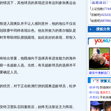
的情况下，其他球员的表现还没有达到参加奥运会
说 吧 排 行
上证指数
(7744
苏醒吧
(41523)
贴图吧
(68789)
进入国奥队并不让人感到意外，他的地位不仅在
搜狐分类
冠联赛中同样表现出色。他在所效力的查尔顿队是
时常帮助球队摆脱困境。如此良好的表现，郑智入
给出答案，他既倾向于选择具有进攻能力的海外
留一名超龄人选。当然，有关超龄球员的选择并不
要确定人员。
经历，对于正在欧洲打拼的国奥适龄球员，杜伊
·
听评书
|
郭德纲
·
听小说
|
鬼吹灯1
·
共享区
|
手机病
特卫普队召回曼联后，始终无法靠近主力阵容。