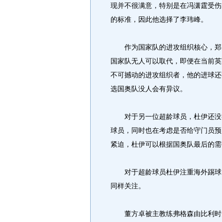
现并不很满意，特别是在冯潇霆受伤
的标准，因此他选择了李玮峰。
作为国家队的进攻组织核心，郑智
国家队无人可以取代，即便在当前英
不可撼动的进攻组织者，他的进球还
选国奥队没人会有异议。
对于另一位超龄球员，杜伊还没有
球员，同时也在考虑是否给守门员预
紧迫，杜伊可以根据国奥队最后的需
对于超龄球员杜伊注重海外踢球的
同样关注。
董方卓被主教练弗格森由比利时安