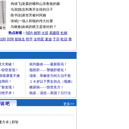
·
冉雄飞
|
老聂的嘴和山东鲁能的腿
·
马寅
|
陈忠和离开女排的日子
·
陈书佳
|
谢杏芳被叫阿姨
·
张斌
|
一场人和猫的伟大比赛
·
马晓春
|
俞斌的棋王是谁封的？
曝光
热点标签：
NBA
姚明
火箭
易建联
杜丽
治郅
刘翔
殷铁生
郎平
全明星
麦迪
于芬
欧冠
弗
说 吧
更多>>
董方卓
|
郑智