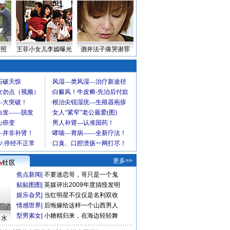
密照
王菲小女儿李嫣曝光
酒井法子痛哭谢罪
更多>>
焦点新闻
|
不要迷恋哥，哥只是一个鬼
贴贴图图
|
英媒评出2009年度搞怪发明
娱乐旮旯
|
当红明星不仅仅是名利双收
情感世界
|
后悔嫁给这样一个山西男人
型男索女
|
小糖精归来，在海边轻轻舞
口水