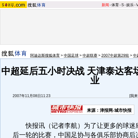
新闻
-
体育
-
S
-
娱乐
-
阿迪达斯搜狐体育
>
中国足球
>
中超联赛
>
2007中超第29轮
>
中
中超延后五小时决战 天津泰达客
业
2007年11月08日11:23
[
我来
来源：津报网-城市快报
快报讯（记者李航）为了让更多的球迷
后一轮的比赛，中国足协与各俱乐部协商后