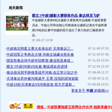
相关新闻
图文:[中超]摄影大赛获奖作品 泰达球员飞铲
中超摄影大赛第6轮次摄影大赛获奖作品揭晓.中超联赛委
员会、中超公司和佳能公司根据各位摄影记者在中超联赛
第24轮的比赛中拍摄的照片选出了第六轮的三幅获奖作
品...
07-09-27 13:36
·
中超南北明星义赛大名单出炉 天津泰达三...
07-11-06 07:33
·
中超冠军之争悬念大增 河南主场爆冷胜长春
07-11-05 07:36
·
国安胜泰达存中超夺冠希望 建业胜亚泰提...
07-11-04 23:34
·
图文:[中超]河南VS长春 教练席欢庆进球
07-11-04 21:43
·
泰达俱乐部平静接受战平河南:在正常计划之中
07-08-09 11:27
·
天津泰达意外被河南逼平 王霄:没找到进攻钥匙
07-08-09 11:21
·
中超15轮天津泰达VS河南首发:双方尽遣新...
07-08-08 19:51
更多关于
中超
的新闻>>
搜狐 - 中超联赛独家互联网合作伙伴 独家承建