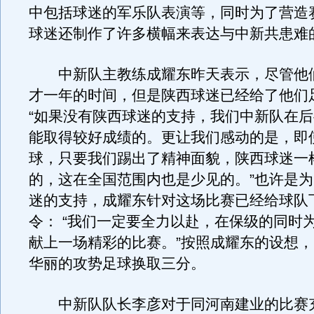
中包括球迷的军乐队表演等，同时为了营造
球迷还制作了许多横幅来表达与中新共患难
中新队主教练成耀东昨天表示，尽管他
才一年的时间，但是陕西球迷已经给了他们
“如果没有陕西球迷的支持，我们中新队在
能取得较好成绩的。更让我们感动的是，即
球，只要我们踢出了精神面貌，陕西球迷一
的，这在全国范围内也是少见的。”也许是
迷的支持，成耀东针对这场比赛已经给球队
令： “我们一定要全力以赴，在保级的同时
献上一场精彩的比赛。”按照成耀东的设想
华丽的攻势足球换取三分。
中新队队长李彦对于同河南建业的比赛