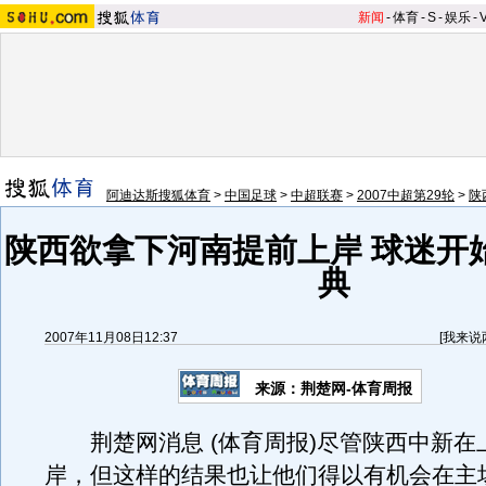
新闻
-
体育
-
S
-
娱乐
-
阿迪达斯搜狐体育
>
中国足球
>
中超联赛
>
2007中超第29轮
>
陕
陕西欲拿下河南提前上岸 球迷开
典
2007年11月08日12:37
[
我来说
来源：荆楚网-体育周报
荆楚网消息 (体育周报)尽管陕西中新在
岸，但这样的结果也让他们得以有机会在主