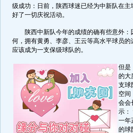
级成功：日前，陕西球迷已经为中新队在主
好了一切庆祝活动。
陕西中新队今年的成绩的确有些意外：
何，拥有黄勇、李彦、王云等高水平球员的
应该成为一支保级球队的。
但是
的大
支球
空间
会会
示：
一年
的球