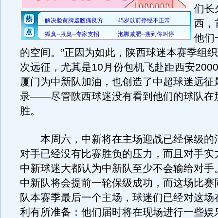
们长
西，
他们
的空间。”正因为如此，陕西球迷本赛季组
次远征，尤其是10月份包机飞赴距西安200
厦门为中新队加油，也创造了中超球迷远征
录——尽管陕西球迷没有看到他们的球队在
胜。
本周六，中新将在主场迎战已经保级的
对手已经没有比赛胜负的压力，而且对手实
中新球迷大都认为中新队至少不会输给对手
中新队将会提前一轮保级成功，而这场比赛
队本赛季最后一个主场，球迷们已经对这场
利有所准备：他们届时将在现场进行一些娱