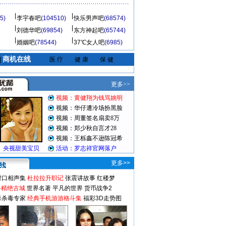
5)
李宇春吧
(104510)
快乐男声吧
(68574)
刘德华吧
(69854)
东方神起吧
(65744)
婚姻吧
(78544)
37℃女人吧
(6985)
商机在线
|
医 疗
健 康
保 健
更多>>
对口相声集
杜拉拉升职记
张震讲故事
红楼梦
-精绝古城
世界名著
平凡的世界
货币战争2
毒杀毒专家
经典手机游游格斗集
福彩3D走势图