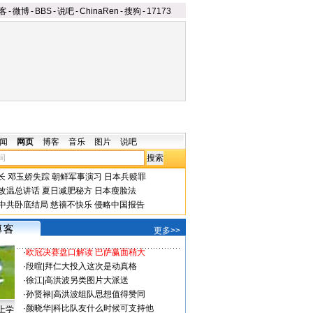
客
-
微博
-
BBS
-
说吧
-
ChinaRen
-
搜狗
-
17173
闻
网页
博客
音乐
图片
说吧
长
邓玉娇失踪
朝鲜军事演习
日本兵赎罪
改温总讲话
夏日减肥秘方
日本瘦脸法
中共卧底结局
慈禧不快乐
侵略中国报告
更多>>
·
欧冠决赛盘口解读 巴萨赢面稍大
·
段暄
|
拜仁大投入这次是动真格
·
徐江
|
高洪波另类图片大派送
·
孙贤禄
|
高洪波组队思想值得赞同
·
颜晓华
|
科比队友什么时候可支持他
上学