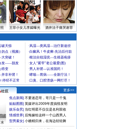
密照
王菲小女儿李嫣曝光
酒井法子痛哭谢罪
更多>>
焦点新闻
|
不要迷恋哥，哥只是一个鬼
贴贴图图
|
英媒评出2009年度搞怪发明
娱乐旮旯
|
当红明星不仅仅是名利双收
情感世界
|
后悔嫁给这样一个山西男人
型男索女
|
小糖精归来，在海边轻轻舞
口水