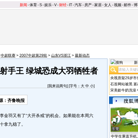
新闻
-
体育
-
S
-
娱乐
-
V
-
财经
-
IT
-
汽车
-
房产
-
家居
-
女人
-
视频
-
邮件
-
博
>
中超联赛
>
2007中超第29轮
>
山东VS浙江
>
最新动态
新
射手王 绿城恐成大羽牺牲者
央视质疑29岁市
石首网站被黑
篡
[
我来说两句
] [字号：
大
中
小
]
宋美龄牛奶洗澡
源：齐鲁晚报
金羽又有了“大开杀戒”的机会。如果能在本周六
十拿九稳了。
中学生乘直升机