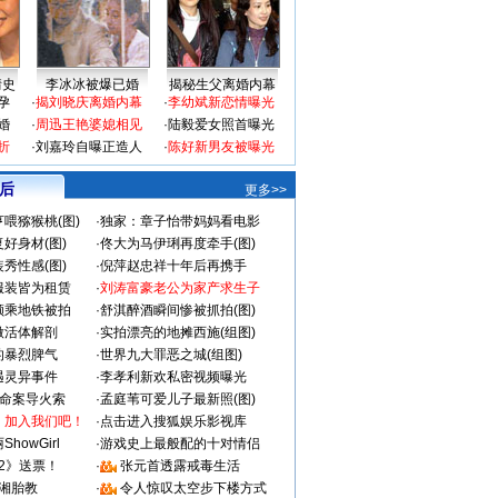
情史
李冰冰被爆已婚
揭秘生父离婚内幕
孕
·
揭刘晓庆离婚内幕
·
李幼斌新恋情曝光
婚
·
周迅王艳婆媳相见
·
陆毅爱女照首曝光
折
·
刘嘉玲自曝正造人
·
陈好新男友被曝光
 后
更多>>
喂猕猴桃(图)
·
独家：章子怡带妈妈看电影
好身材(图)
·
佟大为马伊琍再度牵手(图)
秀性感(图)
·
倪萍赵忠祥十年后再携手
服装皆为租赁
·
刘涛富豪老公为家产求生子
颜乘地铁被拍
·
舒淇醉酒瞬间惨被抓拍(图)
做活体解剖
·
实拍漂亮的地摊西施(组图)
的暴烈脾气
·
世界九大罪恶之城(组图)
遇灵异事件
·
李孝利新欢私密视频曝光
成命案导火索
·
孟庭苇可爱儿子最新照(图)
：加入我们吧！
·
点击进入搜狐娱乐影视库
howGirl
·
游戏史上最般配的十对情侣
2》送票！
·
张元首透露戒毒生活
湘胎教
·
令人惊叹太空步下楼方式