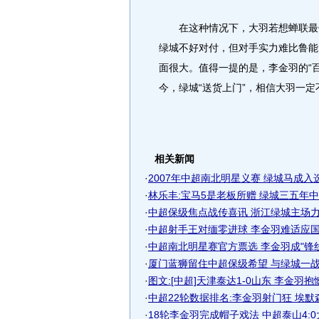
在这种情况下，大羽若想蝉联最佳
绿城不好对付，但对手实力难比鲁能
面很大。值得一提的是，李金羽的“
今，绿城“送货上门”，相信大羽一
相关新闻
·
2007年中超南北明星义赛 绿城马成入选全
·
林乐丰:宝马5是老板所赠 绿城三五年
·
中超保级焦点战传喜讯 浙江绿城主场
·
中超射手王对缅零进球 李金羽难适应
·
中超南北明星赛官方票选 李金羽成"锋线人
·
厦门蓝狮留住中超保级希望 与绿城一战将
·
图文:[中超]天津泰达1-0山东 李金羽抱
·
中超22轮数据排名:李金羽射门狂 埃默
·
18轮李金羽完成帽子戏法 中超泰山4: