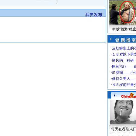
我要发布
新版“西游”绝
健 康 指 南
每天在吞别人