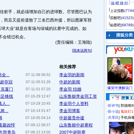
说 吧 排 行
上证指数
(7744
射手，就必须增加自己的进球数。尽管图巴认为
苏醒吧
(41523)
，而且又提前遣散了三名巴西外援，所以图家军胜
贴图吧
(68789)
百球大业”就是在客场与绿城的比赛中完成的。如
搜狐分类
定不会错过机会。
(责任编辑：王海陆)
[
我来说两句
]
相关推荐
...
李金羽的新闻
07-11-06 06:52
中超夺冠
中超的新闻
07-11-05 01:26
力克厦门
李金羽 结婚
07-11-01 07:20
国足锋线
山东鲁能李金羽工资
07-10-29 12:47
...
李金羽个人资料
07-10-28 10:45
·
听评书
|
郭德纲
...
李金羽博客
07-10-14 01:47
·
听小说
|
鬼吹灯1
憾
中超最贵外援
·
共享区
|
手机病
07-10-05 04:14
森最凶悍
山东鲁能中超赛程
07-09-12 08:37
0大胜青岛
2007中超联赛
07-08-23 14:00