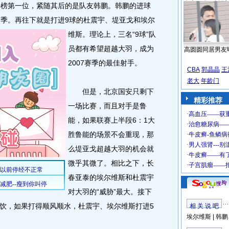
榜第一位，紧随其后的是队友韩鹏。韩鹏的进球
赛季。
再往下就是打进9球的杜震宇、堤亚戈和埃尔
维斯。理论上，三名“9球”队
员都有希望超越大羽，成为
高圆圆同居男友
2007赛季的最佳射手。
CBA
郭晶晶
王
老大
年龄门
但是，北京国安只剩下
精彩推荐
一场比赛，而且对手是鲁
能，如果联赛上半段6：1大
胜鲁能的场景不会重现，那
么堤亚戈超越大羽的机会就
微乎其微了。相比之下，长
春亚泰的埃尔维斯和杜震宇
对大羽的“威胁”最大。接下
饮，如果打得顺风顺水，杜震宇、埃尔维斯打进5
相 关 说 吧
埃尔维斯
|
韩鹏