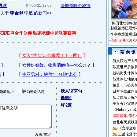
进球
绿城是哪个城市
07-06-21 12:08
多关于
李金羽 中超
的新闻>>
揭田壮壮徐帆
·
赵薇被爆已经怀
独家互联网合作伙伴 独家承建中超联赛官网
·
李宇春爆遭母逼
·
圣诞节明信片八
茶 余 饭
·
何炅获地产大亨
·
陈慧琳产后恢复
·
殷桃街头休闲装
·
范冰冰红地毯
·
姚晨与老公素
我来说两句
·
日军竟拿战俘
隐藏地址
设为辩论话题
·
盘点网坛大腕
精华区
·
美女办公室遭
辩论区
·
《Nobody》
·
搜狐娱乐招聘
·
台北电玩展靓丽S
·
《变形金刚
·
王岳伦爆李