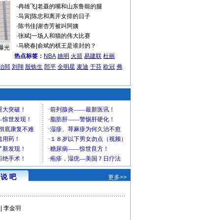
·
冉雄飞
|
老聂的嘴和山东鲁能的腿
·
马寅
|
陈忠和离开女排的日子
·
陈书佳
|
谢杏芳被叫阿姨
·
张斌
|
一场人和猫的伟大比赛
·
马晓春
|
俞斌的棋王是谁封的？
曝光
热点标签：
NBA
姚明
火箭
易建联
杜丽
治郅
刘翔
殷铁生
郎平
全明星
麦迪
于芬
欧冠
弗
说 吧
更多>>
|
李金羽