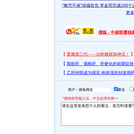
·
"晚节不保"绿城告负 李金羽完成100个
更
搜狐 - 中超联赛
用户：
匿名
*搜狗拼音输入法，中文处理专家>>