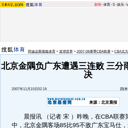
新闻
-
体育
-
S
-
娱乐
-
阿迪达斯搜狐体育
>
篮球世界
>
2007-08赛季CBA联赛
>
CBA北
北京金隅负广东遭遇三连败 三分
决
2007年11月10日02:16
[
我来
来源：北京晨报
晨报讯 （记者 宋 ）昨晚，在CBA联赛
中，北京金隅客场85比95不敌广东宝马仕