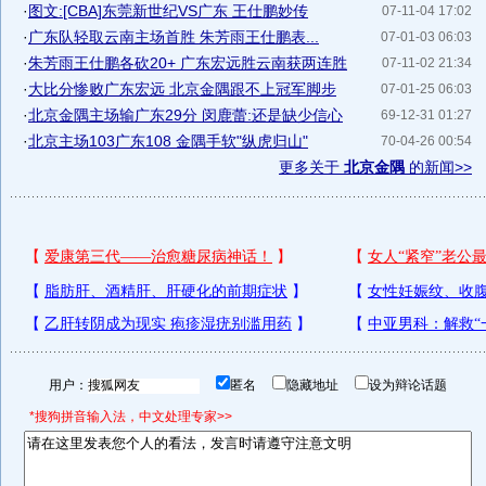
·
图文:[CBA]东莞新世纪VS广东 王仕鹏妙传
07-11-04 17:02
·
广东队轻取云南主场首胜 朱芳雨王仕鹏表...
07-01-03 06:03
·
朱芳雨王仕鹏各砍20+ 广东宏远胜云南获两连胜
07-11-02 21:34
·
大比分惨败广东宏远 北京金隅跟不上冠军脚步
07-01-25 06:03
·
北京金隅主场输广东29分 闵鹿蕾:还是缺少信心
69-12-31 01:27
·
北京主场103广东108 金隅手软"纵虎归山"
70-04-26 00:54
更多关于
北京金隅
的新闻>>
用户：
匿名
隐藏地址
设为辩论话题
*搜狗拼音输入法，中文处理专家>>