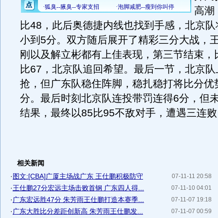
高潮
比48，此后奥德捷内线也找到手感，北京队
小到5分。双方随后展开了精彩三分大战，
刚以及解立彬都有上佳表现，第三节结束，比
比67，北京队追回希望。最后一节，北京队
抢，但广东队稳住阵脚，稳扎稳打将比分优势
分。最后时刻北京队连投带罚连得6分，但
结果，最终以85比95不敌对手，遭遇三连败
相关新闻
·
图文:[CBA]广厦主场战广东 王仕鹏积极防守
07-11-11 20:58
·
王仕鹏27分宏远主场击败首钢 广东四人得...
07-11-10 04:01
·
广东宏远胜47分 朱芳雨王仕鹏打造本赛季...
07-11-07 19:18
·
广东大胜比分差距创新高 朱芳雨王仕鹏发...
07-11-07 00:59