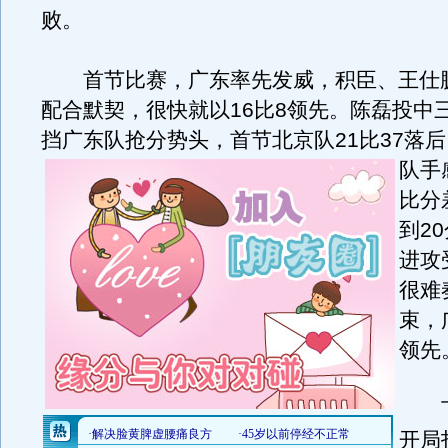
败。
首节比赛，广东率先发威，积臣、王仕
配合默契，很快就以16比8领先。陈磊投中
挡广东队抢分势头，首节北京队21比37落后
队手
比分
到2
进攻
很难
束，
领先
下
开局