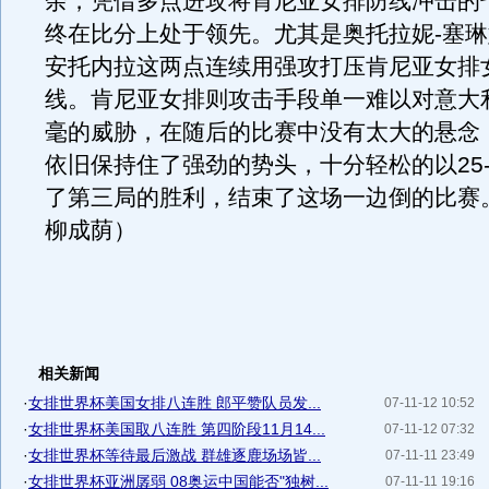
余，凭借多点进攻将肯尼亚女排防线冲击的
终在比分上处于领先。尤其是奥托拉妮-塞琳
安托内拉这两点连续用强攻打压肯尼亚女排
线。肯尼亚女排则攻击手段单一难以对意大
毫的威胁，在随后的比赛中没有太大的悬念
依旧保持住了强劲的势头，十分轻松的以25
了第三局的胜利，结束了这场一边倒的比赛
柳成荫）
相关新闻
·
女排世界杯美国女排八连胜 郎平赞队员发...
07-11-12 10:52
·
女排世界杯美国取八连胜 第四阶段11月14...
07-11-12 07:32
·
女排世界杯等待最后激战 群雄逐鹿场场皆...
07-11-11 23:49
·
女排世界杯亚洲孱弱 08奥运中国能否"独树...
07-11-11 19:16