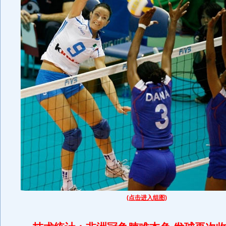
(点击进入组图)