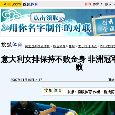
新闻
-
体育
-
S
-
娱乐
-
阿迪达斯搜狐体育
>
综合体育
>
排球
>
女子排球动态
>
2007女
意大利女排保持不败金身 非洲冠
败
2007年11月10日14:17
[
我来
来源：搜狐体育 作者：柳成荫