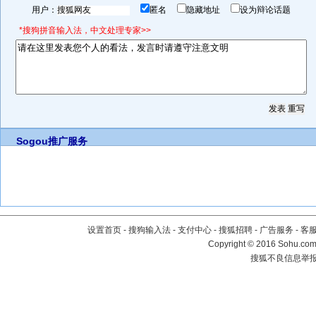
用户：
匿名
隐藏地址
设为辩论话题
*搜狗拼音输入法，中文处理专家>>
Sogou推广服务
设置首页
-
搜狗输入法
-
支付中心
-
搜狐招聘
-
广告服务
-
客
Copyright
©
2016 Sohu.com 
搜狐不良信息举