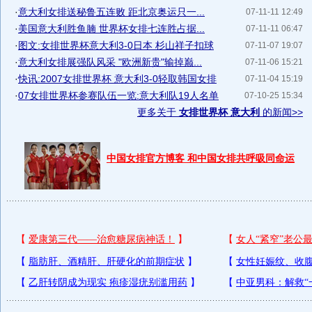
·
意大利女排送秘鲁五连败 距北京奥运只一...
07-11-11 12:49
·
美国意大利胜鱼腩 世界杯女排七连胜占据...
07-11-11 06:47
·
图文:女排世界杯意大利3-0日本 杉山祥子扣球
07-11-07 19:07
·
意大利女排展强队风采 "欧洲新贵"输掉巅...
07-11-06 15:21
·
快讯:2007女排世界杯 意大利3-0轻取韩国女排
07-11-04 15:19
·
07女排世界杯参赛队伍一览:意大利队19人名单
07-10-25 15:34
更多关于
女排世界杯 意大利
的新闻>>
中国女排官方博客 和中国女排共呼吸同命运