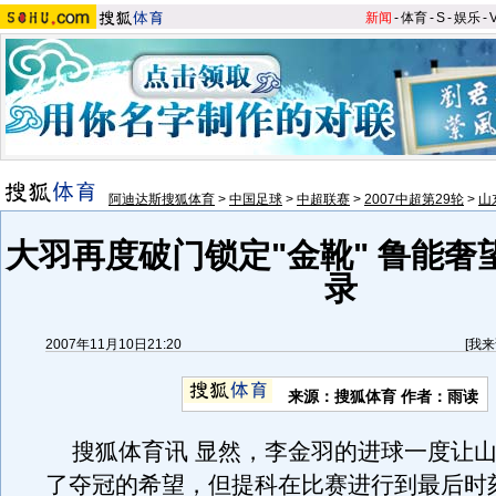
新闻
-
体育
-
S
-
娱乐
-
阿迪达斯搜狐体育
>
中国足球
>
中超联赛
>
2007中超第29轮
>
山
大羽再度破门锁定"金靴" 鲁能奢
录
2007年11月10日21:20
[
我来
来源：搜狐体育 作者：雨读
搜狐体育讯 显然，李金羽的进球一度让山
了夺冠的希望，但提科在比赛进行到最后时