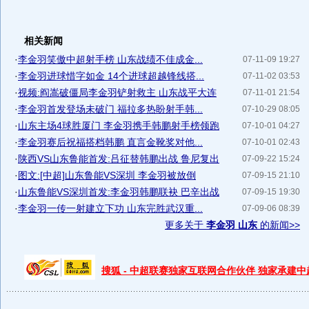
相关新闻
·
李金羽笑傲中超射手榜 山东战绩不佳成金...
07-11-09 19:27
·
李金羽进球惜字如金 14个进球超越锋线搭...
07-11-02 03:53
·
视频:阎嵩破僵局李金羽铲射救主 山东战平大连
07-11-01 21:54
·
李金羽首发登场未破门 福拉多热盼射手韩...
07-10-29 08:05
·
山东主场4球胜厦门 李金羽携手韩鹏射手榜领跑
07-10-01 04:27
·
李金羽赛后祝福搭档韩鹏 直言金靴奖对他...
07-10-01 02:43
·
陕西VS山东鲁能首发:吕征替韩鹏出战 鲁尼复出
07-09-22 15:24
·
图文:[中超]山东鲁能VS深圳 李金羽被放倒
07-09-15 21:10
·
山东鲁能VS深圳首发:李金羽韩鹏联袂 巴辛出战
07-09-15 19:30
·
李金羽一传一射建立下功 山东完胜武汉重...
07-09-06 08:39
更多关于
李金羽 山东
的新闻>>
搜狐 - 中超联赛独家互联网合作伙伴 独家承建