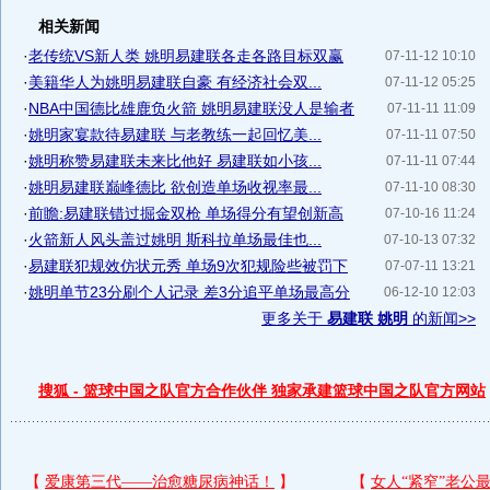
相关新闻
·
老传统VS新人类 姚明易建联各走各路目标双赢
07-11-12 10:10
·
美籍华人为姚明易建联自豪 有经济社会双...
07-11-12 05:25
·
NBA中国德比雄鹿负火箭 姚明易建联没人是输者
07-11-11 11:09
·
姚明家宴款待易建联 与老教练一起回忆美...
07-11-11 07:50
·
姚明称赞易建联未来比他好 易建联如小孩...
07-11-11 07:44
·
姚明易建联巅峰德比 欲创造单场收视率最...
07-11-10 08:30
·
前瞻:易建联错过掘金双枪 单场得分有望创新高
07-10-16 11:24
·
火箭新人风头盖过姚明 斯科拉单场最佳也...
07-10-13 07:32
·
易建联犯规效仿状元秀 单场9次犯规险些被罚下
07-07-11 13:21
·
姚明单节23分刷个人记录 差3分追平单场最高分
06-12-10 12:03
更多关于
易建联 姚明
的新闻>>
搜狐 - 篮球中国之队官方合作伙伴 独家承建篮球中国之队官方网站