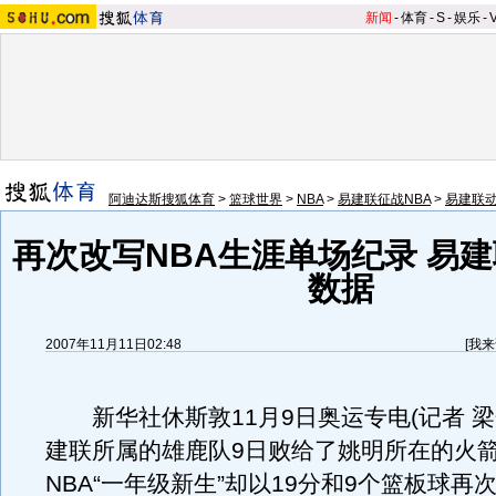
新闻
-
体育
-
S
-
娱乐
-
阿迪达斯搜狐体育
>
篮球世界
>
NBA
>
易建联征战NBA
>
易建联
再次改写NBA生涯单场纪录 易建
数据
2007年11月11日02:48
[
我来
新华社休斯敦11月9日奥运专电(记者 梁
建联所属的雄鹿队9日败给了姚明所在的火
NBA“一年级新生”却以19分和9个篮板球再