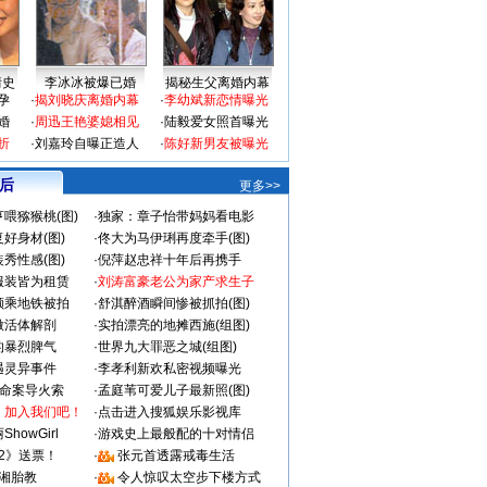
情史
李冰冰被爆已婚
揭秘生父离婚内幕
孕
·
揭刘晓庆离婚内幕
·
李幼斌新恋情曝光
婚
·
周迅王艳婆媳相见
·
陆毅爱女照首曝光
折
·
刘嘉玲自曝正造人
·
陈好新男友被曝光
 后
更多>>
喂猕猴桃(图)
·
独家：章子怡带妈妈看电影
好身材(图)
·
佟大为马伊琍再度牵手(图)
秀性感(图)
·
倪萍赵忠祥十年后再携手
服装皆为租赁
·
刘涛富豪老公为家产求生子
颜乘地铁被拍
·
舒淇醉酒瞬间惨被抓拍(图)
做活体解剖
·
实拍漂亮的地摊西施(组图)
的暴烈脾气
·
世界九大罪恶之城(组图)
遇灵异事件
·
李孝利新欢私密视频曝光
成命案导火索
·
孟庭苇可爱儿子最新照(图)
：加入我们吧！
·
点击进入搜狐娱乐影视库
howGirl
·
游戏史上最般配的十对情侣
2》送票！
·
张元首透露戒毒生活
湘胎教
·
令人惊叹太空步下楼方式