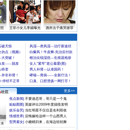
密照
王菲小女儿李嫣曝光
酒井法子痛哭谢罪
更多>>
焦点新闻
|
不要迷恋哥，哥只是一个鬼
贴贴图图
|
英媒评出2009年度搞怪发明
娱乐旮旯
|
当红明星不仅仅是名利双收
情感世界
|
后悔嫁给这样一个山西男人
型男索女
|
小糖精归来，在海边轻轻舞
口水