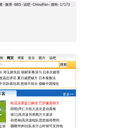
客
-
微博
-
BBS
-
说吧
-
ChinaRen
-
搜狗
-
17173
闻
网页
博客
音乐
图片
说吧
长
邓玉娇失踪
朝鲜军事演习
日本兵赎罪
改温总讲话
夏日减肥秘方
日本瘦脸法
中共卧底结局
慈禧不快乐
侵略中国报告
更多>>
·
欧冠决赛盘口解读 巴萨赢面稍大
·
段暄
|
拜仁大投入这次是动真格
·
徐江
|
高洪波另类图片大派送
·
孙贤禄
|
高洪波组队思想值得赞同
·
颜晓华
|
科比队友什么时候可支持他
上学