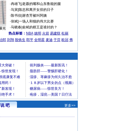
·
冉雄飞
|
老聂的嘴和山东鲁能的腿
·
马寅
|
陈忠和离开女排的日子
·
陈书佳
|
谢杏芳被叫阿姨
·
张斌
|
一场人和猫的伟大比赛
·
马晓春
|
俞斌的棋王是谁封的？
曝光
热点标签：
NBA
姚明
火箭
易建联
杜丽
治郅
刘翔
殷铁生
郎平
全明星
麦迪
于芬
欧冠
弗
说 吧
更多>>