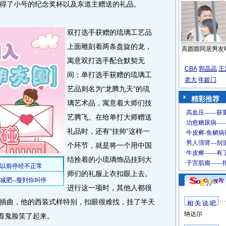
了小号的纪念奖杯以及东道主赠送的礼品。
双打选手获赠的琉璃工艺品
上面雕刻着两条盘旋的龙，
高圆圆同居男友
寓意双打选手配合默契无
CBA
郭晶晶
王
间；单打选手获赠的琉璃工
老大
年龄门
艺品则名为“龙腾九天”的琉
精彩推荐
璃艺术品，寓意着大师们技
艺腾飞。在给单打大师赠送
礼品时，还有“挂帅”这样一
个环节，就是将一个用中国
结拴着的小琉璃饰品挂到大
师们的礼服上衣扣眼上去。
进行这一项时，其他人都很
插曲，他的西装式样特别，扣眼很难找，挂了半天
相 关 说 吧
纳达尔
做着鬼脸笑了起来。