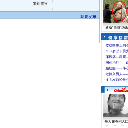
我要发布
新版“西游”绝
健 康 指 南
每天在吞别人