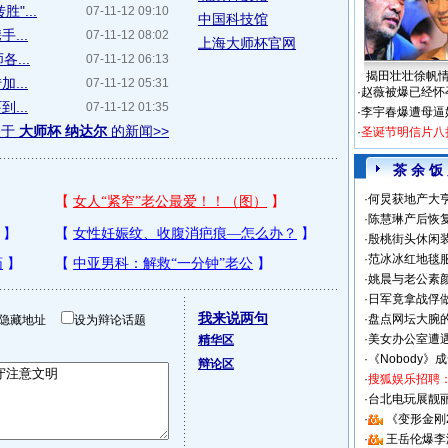
"...
07-11-12 09:10
中国科技馆
...
07-11-12 08:02
上海大师杯官网
...
07-11-12 06:13
揭田壮壮徐帆
...
07-11-12 05:31
·
赵薇被爆已经怀
...
07-11-12 01:35
·
李宇春爆遭母逼
关于
大师杯 纳达尔
的新闻>>
·
圣诞节明信片八
茶 余 饭
·
何炅获地产大亨
·
陈慧琳产后恢复
·
殷桃街头休闲装
·
范冰冰红地毯
·
姚晨与老公素
·
日军竟拿战俘
我来说两句
·
盘点网坛大腕
隐藏地址
设为辩论话题
·
美女办公室遭
精华区
·
《Nobody》
辩论区
·
搜狐娱乐招聘
·
台北电玩展靓丽S
·
《变形金刚
·
王岳伦爆李