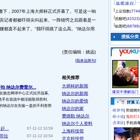
说 吧 排 行
下，2007年上海大师杯正式开幕了。可是这一响
上证指数
(7744
苏醒吧
(41523)
宾记者都被吓得尖叫起来。一阵错愕之后跟着是一
贴图吧
(68789)
腰都直不起来了。“我吓得跳了这么高。”纳达尔用
搜狐分类
(责任编辑：姚远)
[
我来说两句
]
相关推荐
大师杯的新闻
 纳达尔费雷尔...
赛在旗忠网球中心正式拉开战幕,
纳达尔的新闻
选手在首战中都没能取得胜利.
纳达尔的爱情
二的纳达尔在先输一盘的不利形势
纳达尔的家
·
听评书
|
郭德纲
费德勒 纳达尔
·
听小说
|
鬼吹灯1
·
共享区
|
手机病
纳达尔个人资料
...
07-11-12 10:59
上海科技馆
者劳拉
07-11-12 10:54
北京科技馆