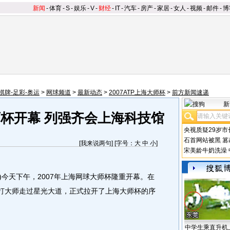
新闻
-
体育
-
S
-
娱乐
-
V
-
财经
-
IT
-
汽车
-
房产
-
家居
-
女人
-
视频
-
邮件
-
博
棋牌-足彩-奥运
>
网球频道
>
最新动态
>
2007ATP上海大师杯
>
前方新闻速递
新
师杯开幕 列强齐会上海科技馆
央视质疑29岁市
石首网站被黑
篡
[
我来说两句
] [字号：
大
中
小
]
宋美龄牛奶洗澡
)今天下午，2007年上海网球大师杯隆重开幕。在
双打大师走过星光大道，正式拉开了上海大师杯的序
中学生乘直升机