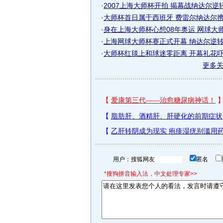
·
2007上海大师杯开拍 揭幕战纳达尔逆转胜
·
大师杯首日属于西班牙 费雷尔纳达尔携手
·
身在上海大师杯心想08年奥运 网球大师各
·
上海网球大师杯赛正式开幕 纳达尔逆转加
·
大师杯红毯上和球迷零距离 开幕礼花吓到
更多
用户：
匿名
*搜狗拼音输入法，中文处理专家>>