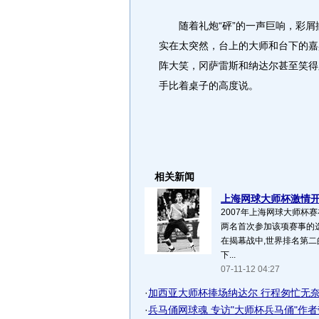
随着礼炮“砰”的一声巨响，彩屑撒
实在太突然，台上的大师和台下的嘉
阵大笑，冈萨雷斯和纳达尔甚至笑得
手比着桌子的高度说。
相关新闻
上海网球大师杯激情开拍
2007年上海网球大师杯
两名首次参加该项赛事的
在揭幕战中,世界排名第
下...
07-11-12 04:27
·
加西亚大师杯捧场纳达尔 行程匆忙无奈赶
·
兵马俑网球魂 专访"大师杯兵马俑"作