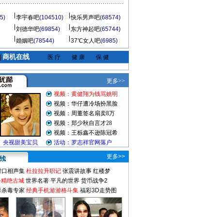
5)
李宇春吧
(104510)
快乐男声吧
(68574)
刘德华吧
(69854)
东方神起吧
(65744)
婚姻吧
(78544)
37℃女人吧
(6985)
商机在线
|
医 疗
健 康
保 健
更多>>
对口相声集
杜拉拉升职记
张震讲故事
红楼梦
-精绝古城
世界名著
平凡的世界
货币战争2
毒杀毒专家
经典手机游游格斗集
福彩3D走势图