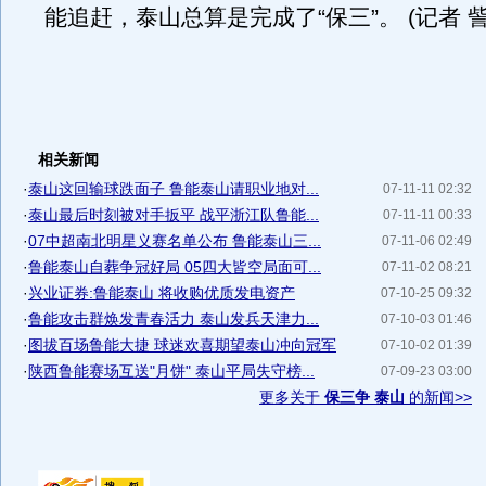
能追赶，泰山总算是完成了“保三”。 (记者 訾
相关新闻
·
泰山这回输球跌面子 鲁能泰山请职业地对...
07-11-11 02:32
·
泰山最后时刻被对手扳平 战平浙江队鲁能...
07-11-11 00:33
·
07中超南北明星义赛名单公布 鲁能泰山三...
07-11-06 02:49
·
鲁能泰山自葬争冠好局 05四大皆空局面可...
07-11-02 08:21
·
兴业证券:鲁能泰山 将收购优质发电资产
07-10-25 09:32
·
鲁能攻击群焕发青春活力 泰山发兵天津力...
07-10-03 01:46
·
图拔百场鲁能大捷 球迷欢喜期望泰山冲向冠军
07-10-02 01:39
·
陕西鲁能赛场互送"月饼" 泰山平局失守榜...
07-09-23 03:00
更多关于
保三争 泰山
的新闻>>