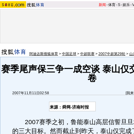
新闻
-
体育
-
S
-
娱乐
-
阿迪达斯搜狐体育
>
中国足球
>
中超联赛
>
2007中超第29轮
>
山
赛季尾声保三争一成空谈 泰山仅
卷
2007年11月11日02:58
[
我来
来源：舜网-济南时报
2007赛季之初，鲁能泰山高层信誓旦旦
的三大目标。然而截止到昨天，泰山仅完成