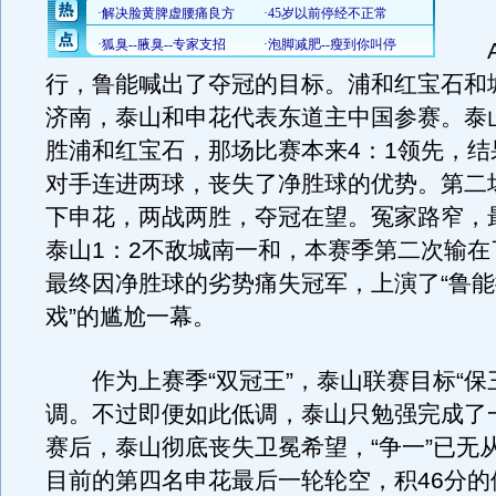
A
行，鲁能喊出了夺冠的目标。浦和红宝石和
济南，泰山和申花代表东道主中国参赛。泰山
胜浦和红宝石，那场比赛本来4：1领先，结
对手连进两球，丧失了净胜球的优势。第二场
下申花，两战两胜，夺冠在望。冤家路窄，
泰山1：2不敌城南一和，本赛季第二次输在
最终因净胜球的劣势痛失冠军，上演了“鲁
戏”的尴尬一幕。
作为上赛季“双冠王”，泰山联赛目标“保
调。不过即便如此低调，泰山只勉强完成了
赛后，泰山彻底丧失卫冕希望，“争一”已无
目前的第四名申花最后一轮轮空，积46分的