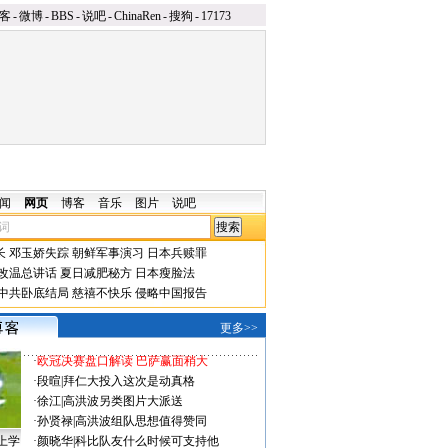
客
-
微博
-
BBS
-
说吧
-
ChinaRen
-
搜狗
-
17173
闻
网页
博客
音乐
图片
说吧
长
邓玉娇失踪
朝鲜军事演习
日本兵赎罪
改温总讲话
夏日减肥秘方
日本瘦脸法
中共卧底结局
慈禧不快乐
侵略中国报告
更多>>
·
欧冠决赛盘口解读 巴萨赢面稍大
·
段暄
|
拜仁大投入这次是动真格
·
徐江
|
高洪波另类图片大派送
·
孙贤禄
|
高洪波组队思想值得赞同
上学
·
颜晓华
|
科比队友什么时候可支持他