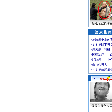
新版“西游”绝
健 康 指 南
每天在吞别人