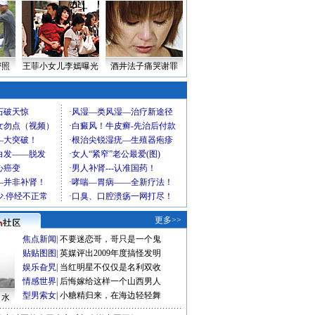
密照
王菲小女儿李嫣曝光
酒井法子痛哭谢罪
更多>>
焦点新闻
|
不要迷恋哥，哥只是一个鬼
贴贴图图
|
英媒评出2009年度搞怪发明
娱乐旮旯
|
当红明星不仅仅是名利双收
情感世界
|
后悔嫁给这样一个山西男人
型男索女
|
小糖精归来，在海边轻轻舞
口水