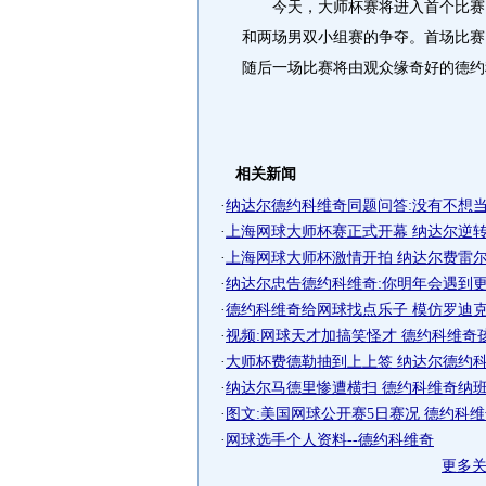
今天，大师杯赛将进入首个比赛日
和两场男双小组赛的争夺。首场比赛
随后一场比赛将由观众缘奇好的德约
相关新闻
·
纳达尔德约科维奇同题问答:没有不想当将
·
上海网球大师杯赛正式开幕 纳达尔逆转加
·
上海网球大师杯激情开拍 纳达尔费雷尔获
·
纳达尔忠告德约科维奇:你明年会遇到
·
德约科维奇给网球找点乐子 模仿罗迪克"撅
·
视频:网球天才加搞笑怪才 德约科维奇
·
大师杯费德勒抽到上上签 纳达尔德约科维
·
纳达尔马德里惨遭横扫 德约科维奇纳班争
·
图文:美国网球公开赛5日赛况 德约科
·
网球选手个人资料--德约科维奇
更多