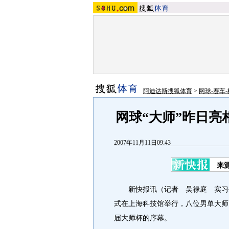
阿迪达斯搜狐体育
>
网球-赛车-
网球“大师”昨日亮
2007年11月11日09:43
来
新快报讯（记者 吴禄庭 实习生 
式在上海科技馆举行，八位男单大师
届大师杯的序幕。