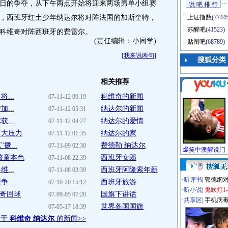
的争夺，从下午两点开始将迎来两场男单小组赛
说 吧 排 行
，西班牙红土少年纳达尔将对阵法国的加斯奎特，
上证指数
(7744
苏醒吧
(41523)
科维奇对阵西班牙的费雷尔。
(责任编辑：小同学)
贴图吧
(68789)
[
我来说两句
]
搜狐分类
相关推荐
...
科维奇的新闻
07-11-12 09:19
...
纳达尔的新闻
07-11-12 05:31
...
纳达尔的爱情
07-11-12 04:27
更大压力
纳达尔的家
07-11-12 01:35
...
费德勒 纳达尔
07-11-09 02:30
孩童本色
西班牙女郎
07-11-08 22:39
...
西班牙阿隆索年薪
07-11-08 03:39
·
听评书
|
郭德纲
...
西班牙旅游
07-10-20 15:12
·
听小说
|
鬼吹灯1
维奇回球
国旗下讲话
07-09-05 07:28
·
共享区
|
手机病
世界各国国旗
07-05-17 18:39
关于
科维奇 纳达尔
的新闻>>