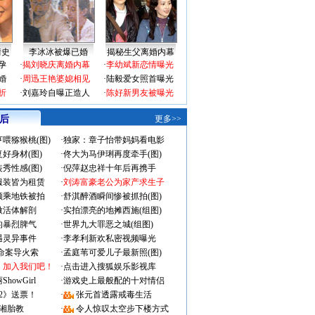
情史
李冰冰被爆已婚
揭秘生父离婚内幕
孕
·
揭刘晓庆离婚内幕
·
李幼斌新恋情曝光
婚
·
周迅王艳婆媳相见
·
陆毅爱女照首曝光
折
·
刘嘉玲自曝正造人
·
陈好新男友被曝光
 后
更多>>
喂猕猴桃(图)
·
独家：章子怡带妈妈看电影
好身材(图)
·
佟大为马伊琍再度牵手(图)
秀性感(图)
·
倪萍赵忠祥十年后再携手
服装皆为租赁
·
刘涛富豪老公为家产求生子
颜乘地铁被拍
·
舒淇醉酒瞬间惨被抓拍(图)
做活体解剖
·
实拍漂亮的地摊西施(组图)
的暴烈脾气
·
世界九大罪恶之城(组图)
遇灵异事件
·
李孝利新欢私密视频曝光
成命案导火索
·
孟庭苇可爱儿子最新照(图)
：加入我们吧！
·
点击进入搜狐娱乐影视库
owGirl
·
游戏史上最般配的十对情侣
2》送票！
·
张元首透露戒毒生活
湘胎教
·
令人惊叹太空步下楼方式