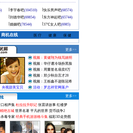
5)
李宇春吧
(104510)
快乐男声吧
(68574)
刘德华吧
(69854)
东方神起吧
(65744)
婚姻吧
(78544)
37℃女人吧
(6985)
商机在线
|
医 疗
健 康
保 健
更多>>
对口相声集
杜拉拉升职记
张震讲故事
红楼梦
-精绝古城
世界名著
平凡的世界
货币战争2
毒杀毒专家
经典手机游游格斗集
福彩3D走势图