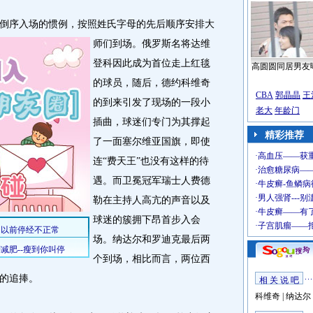
序入场的惯例，按照姓氏字母的先后顺序安排大
师们到场。
俄罗斯名将达维
登科因此成为首位走上红毯
高圆圆同居男友
的球员，随后，德约科维奇
CBA
郭晶晶
王
的到来引发了现场的一段小
老大
年龄门
插曲，球迷们专门为其撑起
精彩推荐
了一面塞尔维亚国旗，即使
连“费天王”也没有这样的待
遇。而卫冕冠军瑞士人费德
勒在主持人高亢的声音以及
球迷的簇拥下昂首步入会
场。纳达尔和罗迪克最后两
个到场，相比而言，两位西
的追捧。
相 关 说 吧
科维奇
|
纳达尔