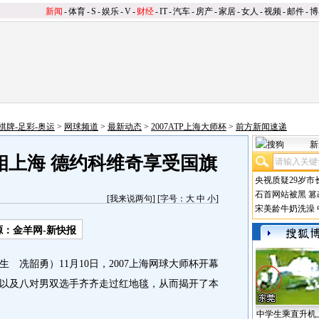
新闻
-
体育
-
S
-
娱乐
-
V
-
财经
-
IT
-
汽车
-
房产
-
家居
-
女人
-
视频
-
邮件
-
博
棋牌-足彩-奥运
>
网球频道
>
最新动态
>
2007ATP上海大师杯
>
前方新闻速递
新
相上海 德约科维奇享受国旗
央视质疑29岁市
石首网站被黑
篡
[
我来说两句
] [字号：
大
中
小
]
宋美龄牛奶洗澡
源：金羊网-新快报
冼韶勇）11月10日，2007上海网球大师杯开幕
以及八对男双选手齐齐走过红地毯，从而揭开了本
中学生乘直升机