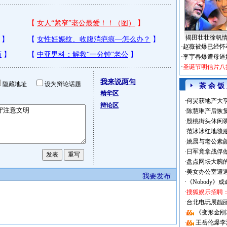
揭田壮壮徐帆
·
赵薇被爆已经怀
·
李宇春爆遭母逼
·
圣诞节明信片八
我来说两句
隐藏地址
设为辩论话题
茶 余 饭
精华区
·
何炅获地产大亨
辩论区
·
陈慧琳产后恢复
·
殷桃街头休闲装
·
范冰冰红地毯
·
姚晨与老公素
·
日军竟拿战俘
·
盘点网坛大腕
·
美女办公室遭
我要发布
·
《Nobody》
·
搜狐娱乐招聘
·
台北电玩展靓丽Sh
·
《变形金刚
·
王岳伦爆李