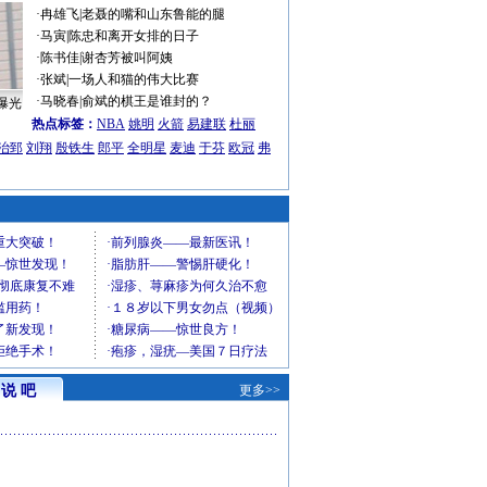
·
冉雄飞
|
老聂的嘴和山东鲁能的腿
·
马寅
|
陈忠和离开女排的日子
·
陈书佳
|
谢杏芳被叫阿姨
·
张斌
|
一场人和猫的伟大比赛
·
马晓春
|
俞斌的棋王是谁封的？
曝光
热点标签：
NBA
姚明
火箭
易建联
杜丽
治郅
刘翔
殷铁生
郎平
全明星
麦迪
于芬
欧冠
弗
说 吧
更多>>