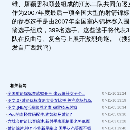
维、屠颖雯和顾芸组成的江苏二队共同角逐
作为2007年度最后一项全国大型的射箭锦
的参赛选手是由2007年全国室内锦标赛入
箭选手组成，399名选手。这些选手将代表3
队在反曲弓、复合弓上展开激烈角逐。（搜
发自广西武鸣）
相关新闻
·
全国射箭锦标赛武鸣开弓 张云录获女子个...
07-11-10 21:24
·
图文:07射箭锦标赛两大美女比拼 关注赛场战况
07-11-10 13:19
·
图文:[NBA]活塞险胜老鹰 穆雷骑马射箭
07-11-05 16:34
·
iPod的奇怪数码配件,犹如骑马射箭?
07-11-05 09:36
·
六城会射箭比赛综述:新射手表现抢眼老将低靡
07-11-03 01:28
·
射箭综述:神奇小将新星辈出 国手状态萎靡不振
07-11-01 19:40