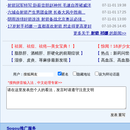
·
射箭冠军特写:卧薪尝胆赵神州 毛遂自荐褚威洋
07-11-01 19:38
·
六城会射箭产生男团金牌 长春大风中胜南...
07-11-01 17:25
·
阴雨连绵好箭连连 射箭备战北京奥运必须...
07-11-01 13:00
·
17岁射手祁娜:一直都喜欢射箭 想走得更高更好
07-10-26 14:45
更多关于
射箭 祁娜
的新闻>>
【
祛斑、祛痘、祛疮—美女宝典！
】
【
惊闻！18岁少女
【
脂肪肝、酒精肝、肝硬化的前期症状
】
【
热点：新药问世
【
湿疹、皮炎、荨麻疹最新发现
】
【
高血压、高血脂
用户：
匿名
隐藏地址
设为辩论话题
*搜狗拼音输入法，中文处理专家>>
Sogou推广服务