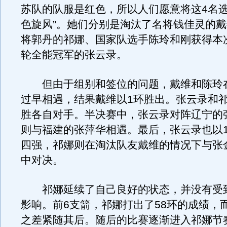
苏队的队服是红色，所以人们愿意将这4名选
色旋风”。她们分别是淘汰了名将钱佳灵的
将郭丹的祁娜、国家队选手陈玲和刚获得本
轮全能冠军的张云录。
但由于组别和签位的问题，戴维和陈玲在1
过早相遇，结果戴维以1环胜出。张云录和
胜各自对手。半决赛中，张云录对阵辽宁的
则与福建的张萍华相遇。最后，张云录也以
四强，祁娜则在淘汰队友戴维的情况下与张
中对决。
祁娜延续了自己良好的状态，并没有受
影响。前6支箭，祁娜打出了58环的成绩，
之差紧随其后。随后的比赛逐渐进入祁娜节