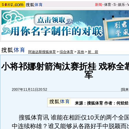
新闻
-
体育
-
S
-
娱乐
-
阿迪达斯搜狐体育
>
综合体育
>
其他
>
射 箭
小将祁娜射箭淘汰赛折桂 戏称全
军
2007年11月11日20:52
[
我来
来源：搜狐体育 作者：何烃烃
搜狐体育讯 谁能在相距仅10天的两个全
中连续称雄？谁又能够从各路好手中脱颖而