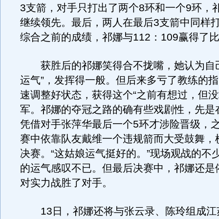
3支箭，对手只打出了两个8环和一个9环，祁
继续领先。最后，两人在最后3支箭中同样打
综合之前的成绩，祁娜与112：109赢得了
获胜后的祁娜笑得合不拢嘴，她认为自己
运气”，发挥得一般。但后来多亏了教练的
速调整好状态，获得这个“之前有想过，但没
军。祁娜的夺冠之路的确有些戏剧性，先是在
凭借对手张萍华最后一个5环才涉险晋级，
赛中依靠队友戴维一个违规箭而大受鼓舞，
决赛。“这姑娘运气挺好的。”现场观战的不
的运气感叹不已。但最后决赛中，祁娜还是
对实力战胜了对手。
13日，祁娜还将与张云录、陈玲组成江