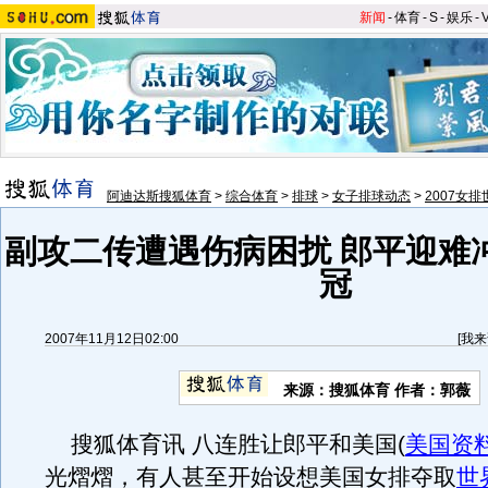
新闻
-
体育
-
S
-
娱乐
-
阿迪达斯搜狐体育
>
综合体育
>
排球
>
女子排球动态
>
2007女
副攻二传遭遇伤病困扰 郎平迎难
冠
2007年11月12日02:00
[
我来
来源：搜狐体育 作者：郭薇
搜狐体育讯 八连胜让郎平和美国
(
美国资
光熠熠，有人甚至开始设想美国女排夺取
世