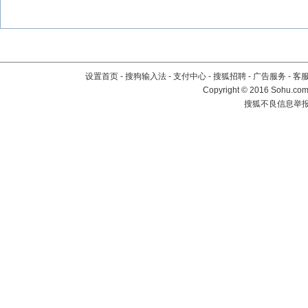
设置首页
-
搜狗输入法
-
支付中心
-
搜狐招聘
-
广告服务
-
客
Copyright
©
2016 Sohu.com 
搜狐不良信息举