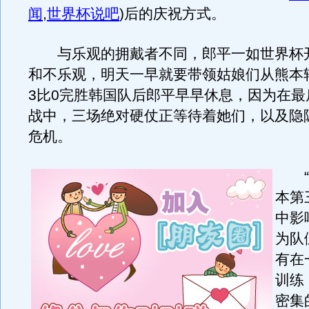
闻
,
世界杯说吧
)
后的庆祝方式。
与乐观的拥戴者不同，郎平一如世界杯
和不乐观，明天一早就要带领姑娘们从熊本
3比0完胜韩国队后郎平早早休息，因为在最
战中，三场绝对硬仗正等待着她们，以及隐
危机。
“
本第
中影
为队
有在
训练
密集