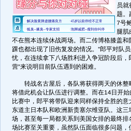
员就
题。
7号
腿肌
不在熊本连续休战两场。而二传博格膝盖和
踝也都出现了旧伤复发的情况。”郎平对队
忧，在连续拿下八场胜利进入争冠阶段后，
营”来说明目前队伍遇到的困难。
转战名古屋后，各队将获得两天的休整
将借此机会让队伍进行调整。而在14日开始
比赛中，郎平将带队迎来同样保持全胜的意
东道主日本队和欧洲新贵塞尔维亚队。这三
场，甚至每一局都关系到美国女排的最终排
场比赛至关重要，虽然队伍面临很多问题，