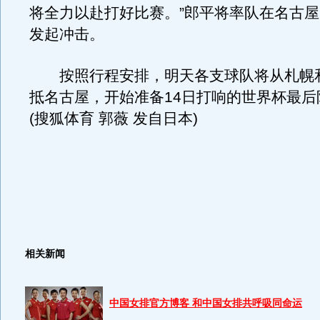
将全力以赴打好比赛。”郎平将率队在名古
发起冲击。
按照行程安排，明天各支球队将从札幌
抵名古屋，开始准备14日打响的世界杯最后
(搜狐体育 郭薇 发自日本)
相关新闻
中国女排官方博客 和中国女排共呼吸同命运