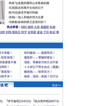
·
冉雄飞
|
老聂的嘴和山东鲁能的腿
·
马寅
|
陈忠和离开女排的日子
·
陈书佳
|
谢杏芳被叫阿姨
·
张斌
|
一场人和猫的伟大比赛
·
马晓春
|
俞斌的棋王是谁封的？
曝光
热点标签：
NBA
姚明
火箭
易建联
杜丽
治郅
刘翔
殷铁生
郎平
全明星
麦迪
于芬
欧冠
弗
说 吧
更多>>
5)
李宇春吧
(104510)
快乐男声吧
(68574)