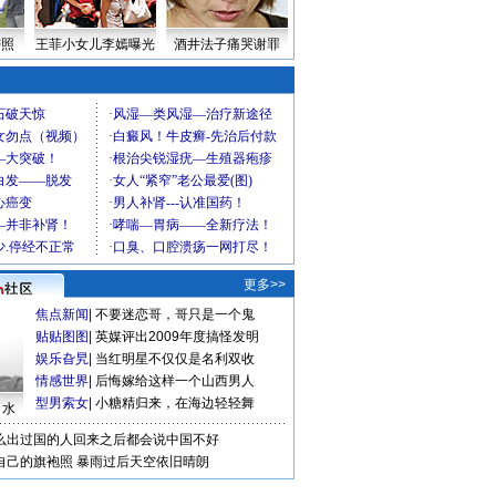
密照
王菲小女儿李嫣曝光
酒井法子痛哭谢罪
更多>>
焦点新闻
|
不要迷恋哥，哥只是一个鬼
贴贴图图
|
英媒评出2009年度搞怪发明
娱乐旮旯
|
当红明星不仅仅是名利双收
情感世界
|
后悔嫁给这样一个山西男人
型男索女
|
小糖精归来，在海边轻轻舞
口水
么出过国的人回来之后都会说中国不好
自己的旗袍照
暴雨过后天空依旧晴朗