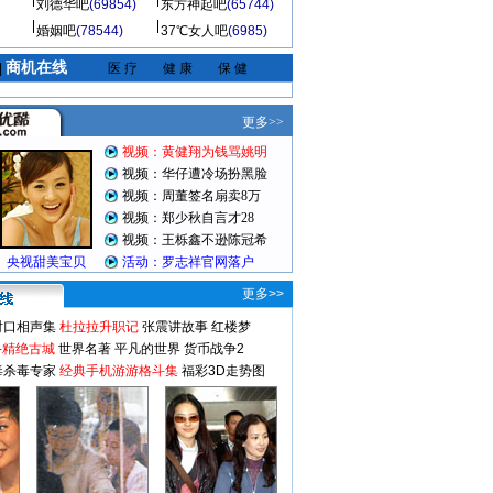
刘德华吧
(69854)
东方神起吧
(65744)
婚姻吧
(78544)
37℃女人吧
(6985)
商机在线
|
医 疗
健 康
保 健
更多>>
对口相声集
杜拉拉升职记
张震讲故事
红楼梦
-精绝古城
世界名著
平凡的世界
货币战争2
毒杀毒专家
经典手机游游格斗集
福彩3D走势图