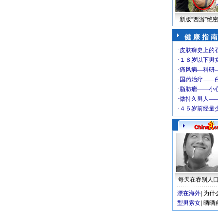
新版“西游”绝
健 康 指 南
每天在吞别人
漂在海外
|
为什
型男索女
|
晒晒