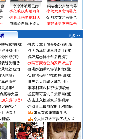
情史
李冰冰被爆已婚
揭秘生父离婚内幕
孕
·
揭刘晓庆离婚内幕
·
李幼斌新恋情曝光
婚
·
周迅王艳婆媳相见
·
陆毅爱女照首曝光
折
·
刘嘉玲自曝正造人
·
陈好新男友被曝光
 后
更多>>
喂猕猴桃(图)
·
独家：章子怡带妈妈看电影
好身材(图)
·
佟大为马伊琍再度牵手(图)
秀性感(图)
·
倪萍赵忠祥十年后再携手
服装皆为租赁
·
刘涛富豪老公为家产求生子
颜乘地铁被拍
·
舒淇醉酒瞬间惨被抓拍(图)
做活体解剖
·
实拍漂亮的地摊西施(组图)
的暴烈脾气
·
世界九大罪恶之城(组图)
遇灵异事件
·
李孝利新欢私密视频曝光
成命案导火索
·
孟庭苇可爱儿子最新照(图)
：加入我们吧！
·
点击进入搜狐娱乐影视库
howGirl
·
游戏史上最般配的十对情侣
2》送票！
·
张元首透露戒毒生活
湘胎教
·
令人惊叹太空步下楼方式