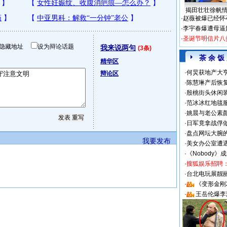
揭田壮壮徐帆
·
赵薇被爆已经怀
·
李宇春爆遭母逼
·
圣诞节明信片八
隐藏地址
设为辩论话题
我来说两句
(3条)
茶 余 饭
精华区
·
何炅获地产大亨
辩论区
·
陈慧琳产后恢复
·
殷桃街头休闲装
·
范冰冰红地毯
·
姚晨与老公素
·
日军竟拿战俘
·
盘点网坛大腕
我要发布
·
美女办公室遭
·
《Nobody》
·
搜狐娱乐招聘
·
台北电玩展靓丽S
·
《变形金刚
·
王岳伦爆李