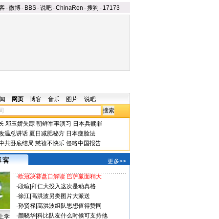
客
-
微博
-
BBS
-
说吧
-
ChinaRen
-
搜狗
-
17173
闻
网页
博客
音乐
图片
说吧
长
邓玉娇失踪
朝鲜军事演习
日本兵赎罪
改温总讲话
夏日减肥秘方
日本瘦脸法
中共卧底结局
慈禧不快乐
侵略中国报告
更多>>
·
欧冠决赛盘口解读 巴萨赢面稍大
·
段暄
|
拜仁大投入这次是动真格
·
徐江
|
高洪波另类图片大派送
·
孙贤禄
|
高洪波组队思想值得赞同
·
颜晓华
|
科比队友什么时候可支持他
上学