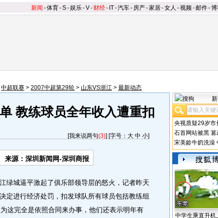
新闻
-
体育
-
S
-
娱乐
-
V
-
财经
-
IT
-
汽车
-
房产
-
家居
-
女人
-
视频
-
邮件
-
博
>
中超联赛
>
2007中超第29轮
>
山东VS浙江
>
最新动态
新
单 教练球员全年收入遭重扣
央视质疑29岁市
石首网站被黑
篡
[
我来说两句
(3)
] [字号：
大
中
小
]
宋美龄牛奶洗澡
来源：深圳新闻网-深圳商报
绿城逼平激起了俱乐部领导层的怒火，记者昨天
决定进行经济处罚，扣发球队所有球员包括教练组
认为这完全是依照合同来办事，他们还表示明年有
中学生乘直升机