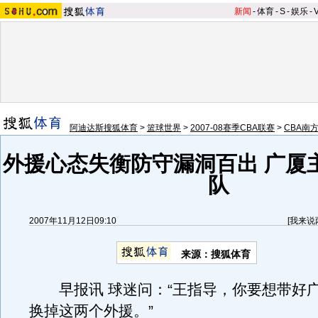
新闻
-
体育
-
S
-
娱乐
-
阿迪达斯搜狐体育
>
篮球世界
>
2007-08赛季CBA联赛
>
CBA南
外援心态失衡防守漏洞百出 广厦
队
2007年11月12日09:10
[
我来说
来源：搜狐体育
早报讯 球迷问：“王指导，你要想带好
换掉这两个外援。”