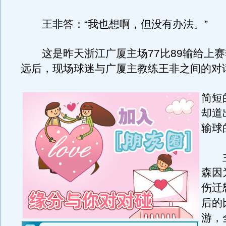
王非答：“我也想啊，但没有办法。”
这是昨天浙江广厦主场77比89输给上赛
远后，现场球迷与广厦主教练王非之间的对
简短
却道
输球
主
森因
伤迁
后的
游，