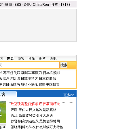
客
-
微博
-
BBS
-
说吧
-
ChinaRen
-
搜狗
-
17173
闻
网页
博客
音乐
图片
说吧
长
邓玉娇失踪
朝鲜军事演习
日本兵赎罪
改温总讲话
夏日减肥秘方
日本瘦脸法
中共卧底结局
慈禧不快乐
侵略中国报告
更多>>
·
欧冠决赛盘口解读 巴萨赢面稍大
·
段暄
|
拜仁大投入这次是动真格
·
徐江
|
高洪波另类图片大派送
·
孙贤禄
|
高洪波组队思想值得赞同
·
颜晓华
|
科比队友什么时候可支持他
上学