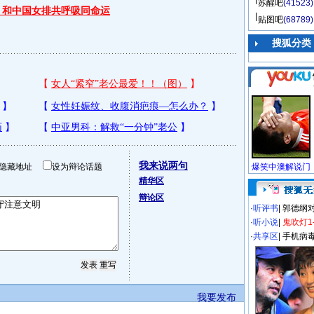
苏醒吧
(41523)
 和中国女排共呼吸同命运
贴图吧
(68789)
搜狐分类
我来说两句
隐藏地址
设为辩论话题
精华区
辩论区
·
听评书
|
郭德纲
·
听小说
|
鬼吹灯1
·
共享区
|
手机病
我要发布