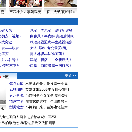
密照
王菲小女儿李嫣曝光
酒井法子痛哭谢罪
更多>>
焦点新闻
|
不要迷恋哥，哥只是一个鬼
贴贴图图
|
英媒评出2009年度搞怪发明
娱乐旮旯
|
当红明星不仅仅是名利双收
情感世界
|
后悔嫁给这样一个山西男人
型男索女
|
小糖精归来，在海边轻轻舞
口水
么出过国的人回来之后都会说中国不好
自己的旗袍照
暴雨过后天空依旧晴朗