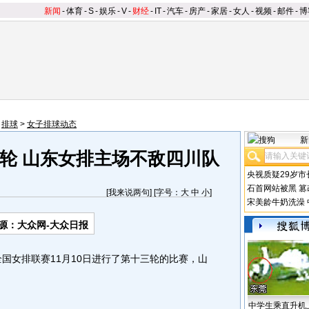
新闻
-
体育
-
S
-
娱乐
-
V
-
财经
-
IT
-
汽车
-
房产
-
家居
-
女人
-
视频
-
邮件
-
博
>
排球
>
女子排球动态
新
轮 山东女排主场不敌四川队
央视质疑29岁市
石首网站被黑
篡
[
我来说两句
] [字号：
大
中
小
]
宋美龄牛奶洗澡
源：大众网-大众日报
国女排联赛11月10日进行了第十三轮的比赛，山
。
中学生乘直升机