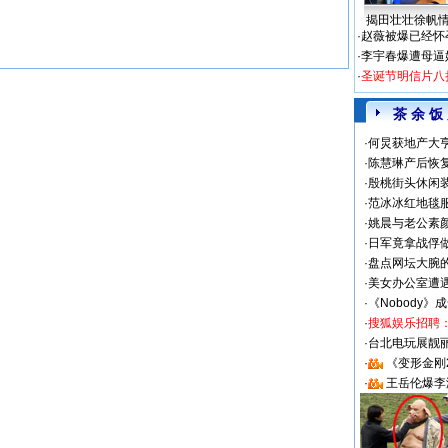
揭田壮壮徐帆
·
赵薇被爆已经怀
·
李宇春爆遭母逼
·
圣诞节明信片八
茶 余 饭
·
何炅获地产大亨
·
陈慧琳产后恢复
·
殷桃街头休闲装
·
范冰冰红地毯
·
姚晨与老公素
·
日军竟拿战俘
·
盘点网坛大腕
·
美女办公室遭
·
《Nobody》
·
搜狐娱乐招聘
·
台北电玩展靓丽S
·
《变形金刚
·
王岳伦爆李