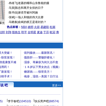
·
冉雄飞
|
老聂的嘴和山东鲁能的腿
·
马寅
|
陈忠和离开女排的日子
·
陈书佳
|
谢杏芳被叫阿姨
·
张斌
|
一场人和猫的伟大比赛
·
马晓春
|
俞斌的棋王是谁封的？
曝光
热点标签：
NBA
姚明
火箭
易建联
杜丽
治郅
刘翔
殷铁生
郎平
全明星
麦迪
于芬
欧冠
弗
说 吧
更多>>
5)
李宇春吧
(104510)
快乐男声吧
(68574)