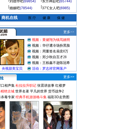
刘德华吧
(69854)
东方神起吧
(65744)
婚姻吧
(78544)
37℃女人吧
(6985)
商机在线
|
医 疗
健 康
保 健
更多>>
对口相声集
杜拉拉升职记
张震讲故事
红楼梦
-精绝古城
世界名著
平凡的世界
货币战争2
毒杀毒专家
经典手机游游格斗集
福彩3D走势图