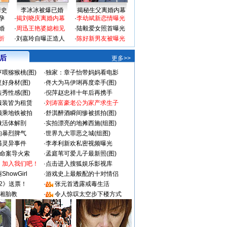
情史
李冰冰被爆已婚
揭秘生父离婚内幕
孕
·
揭刘晓庆离婚内幕
·
李幼斌新恋情曝光
婚
·
周迅王艳婆媳相见
·
陆毅爱女照首曝光
折
·
刘嘉玲自曝正造人
·
陈好新男友被曝光
 后
更多>>
喂猕猴桃(图)
·
独家：章子怡带妈妈看电影
好身材(图)
·
佟大为马伊琍再度牵手(图)
秀性感(图)
·
倪萍赵忠祥十年后再携手
服装皆为租赁
·
刘涛富豪老公为家产求生子
颜乘地铁被拍
·
舒淇醉酒瞬间惨被抓拍(图)
做活体解剖
·
实拍漂亮的地摊西施(组图)
的暴烈脾气
·
世界九大罪恶之城(组图)
遇灵异事件
·
李孝利新欢私密视频曝光
成命案导火索
·
孟庭苇可爱儿子最新照(图)
：加入我们吧！
·
点击进入搜狐娱乐影视库
howGirl
·
游戏史上最般配的十对情侣
2》送票！
·
张元首透露戒毒生活
湘胎教
·
令人惊叹太空步下楼方式