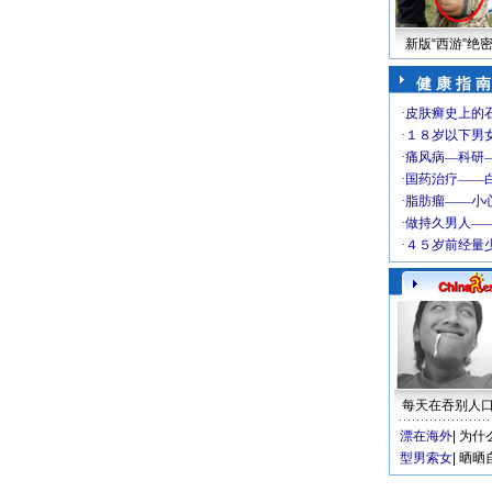
新版“西游”绝
健 康 指 南
每天在吞别人
漂在海外
|
为什
型男索女
|
晒晒