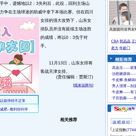
中，遗憾地以2：3失利后，此役，回到主场山
力争在主场球迷的助威中拿下本场比赛。
但在四川
女排的强大攻势下，山东女
排队员并没有延续主场连胜
高圆圆同居男友
的成绩，终以0：3负于对
CBA
郭晶晶
王
手。
老大
年龄门
精彩推荐
11月13日，山东女排将
客战天津女排。
(责任编辑：贾斯汀)
[
我来说两句
]
相关推荐
说 吧 排 行
上证指数
(7744