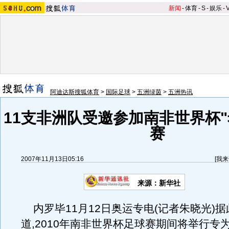
新闻
-
体育
-
S
-
娱乐
-
阿迪达斯搜狐体育
>
国际足球
>
五洲绿茵
>
五洲热讯
11支非洲队受邀参加南非世界杯"
赛
2007年11月13日05:16
[
我来
来源：新华社
内罗毕11月12日奥运专电(记者朱晓光)
道,2010年南非世界杯足球赛期间将举行专