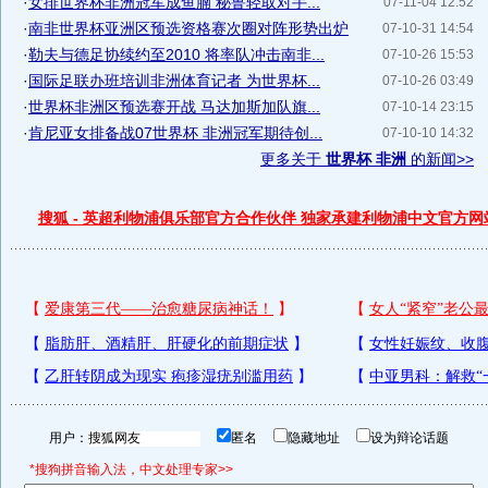
·
女排世界杯非洲冠军成鱼腩 秘鲁轻取对手...
07-11-04 12:52
·
南非世界杯亚洲区预选资格赛次圈对阵形势出炉
07-10-31 14:54
·
勒夫与德足协续约至2010 将率队冲击南非...
07-10-26 15:53
·
国际足联办班培训非洲体育记者 为世界杯...
07-10-26 03:49
·
世界杯非洲区预选赛开战 马达加斯加队旗...
07-10-14 23:15
·
肯尼亚女排备战07世界杯 非洲冠军期待创...
07-10-10 14:32
更多关于
世界杯 非洲
的新闻>>
搜狐 - 英超利物浦俱乐部官方合作伙伴 独家承建利物浦中文官方网
用户：
匿名
隐藏地址
设为辩论话题
*搜狗拼音输入法，中文处理专家>>