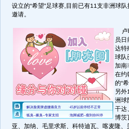
设立的“希望”足球赛,目前已有11支非洲球
邀请。
卢旺
员日
达特
球队
加南
在约
的“
另外
洲球
干达
博茨
亚、加纳、毛里求斯、科特迪瓦、喀麦隆、