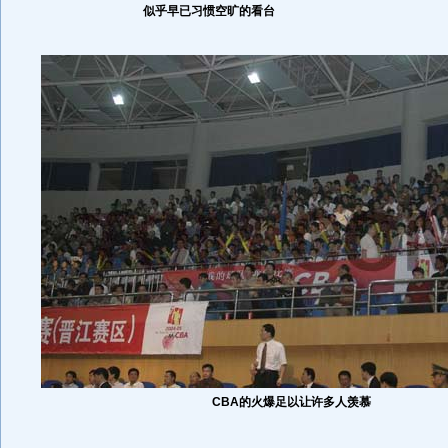
似乎早已习惯空旷的看台
CBA的火爆足以让许多人羡慕