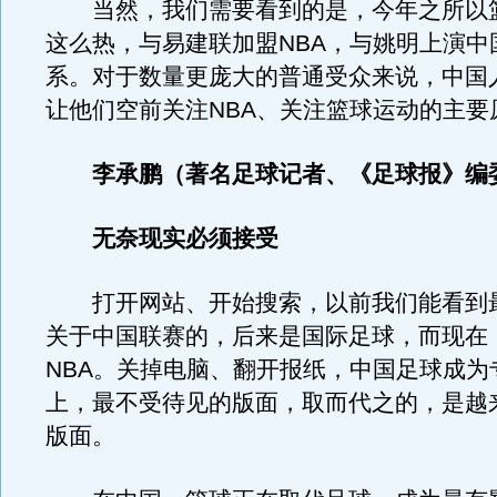
当然，我们需要看到的是，今年之所以
这么热，与易建联加盟NBA，与姚明上演中
系。对于数量更庞大的普通受众来说，中国
让他们空前关注NBA、关注篮球运动的主要
李承鹏
（著名足球记者、《足球报》编
无奈现实必须接受
打开网站、开始搜索，以前我们能看到
关于中国联赛的，后来是国际足球，而现在
NBA。关掉电脑、翻开报纸，中国足球成为
上，最不受待见的版面，取而代之的，是越来
版面。