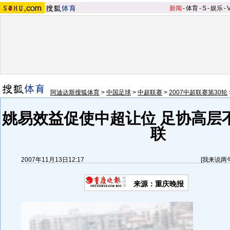
新闻
-
体育
-
S
-
娱乐
-
阿迪达斯搜狐体育
>
中国足球
>
中超联赛
>
2007中超联赛第30轮
姚易效益促使中超让位 足协高层
联
2007年11月13日12:17
[
我来说两
来源：重庆晚报