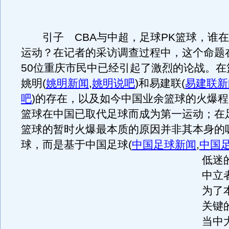
引子 CBA与中超，足球PK篮球，谁
运动？在记者的采访调查过程中，这个命题
50位重庆市民中已经引起了激烈的论战。在
姚明
(
姚明新闻
,
姚明说吧
)
和易建联
(
易建联新
吧
)
的存在，以及如今中国业余篮球的火爆程
篮球在中国已取代足球而成为第一运动；在
篮球的暂时火爆最本质的原因并非其本身的
球，而是基于中国足球
(
中国足球新闻
,
中国
低迷
中立
为了
关键
当中