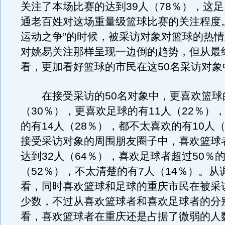
关注了本场比赛的达到39人（78％），这
通老百姓对这场重量级篮球比赛的关注程度
运动之争”的时候，被采访对象对篮球的热
对姚易关注那样呈现一边倒的趋势，但从最
看，更加看好篮球的市民在这50名采访对象
在接受采访的50名对象中，更喜欢篮球的
（30％），更喜欢足球的有11人（22％）
的有14人（28％），都不太喜欢的有10人（
接受采访对象的周围朋友圈子中，喜欢篮球者
达到32人（64％），喜欢足球者超过50％的
（52％），不太清楚的有7人（14％）。从
看，同时喜欢篮球和足球的重庆市民在被采
少数，不过从喜欢篮球者和喜欢足球者的分
看，喜欢篮球者在重庆还是占据了微弱的人