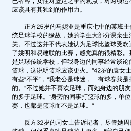
已者容，女性对篮足之争的观点，对两项运
应该具有其独到的作用力。
正方25岁的马妮亚是重庆七中的某班主
统足球学校的缘故，她的学生大部分课余生
关。不过这并不代表她认为足球比篮球受欢
了姚明和易建联的比赛，感觉真的很精彩。
是足球传统学校，但我身边的同事经常谈论的
篮球，这说明篮球应该更火。”42岁的袁女
有些“不平”，“我老公是球迷，一有球赛我
的。”不过她并不喜欢足球，而她身边的朋
的多于足球。“身旁的同事打篮球的多，单
赛，也都是篮球而不是足球。”
反方32岁的周女士告诉记者，尽管她周