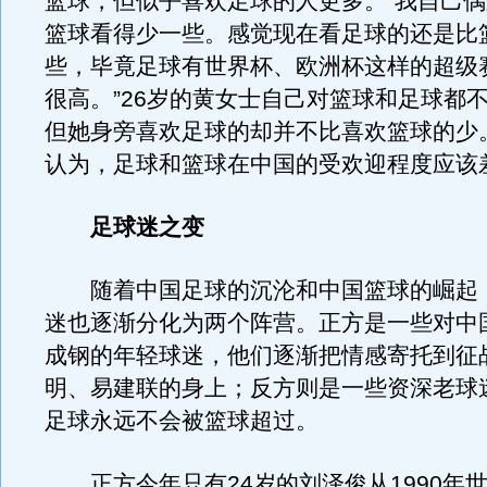
篮球，但似乎喜欢足球的人更多。“我自己
篮球看得少一些。感觉现在看足球的还是比
些，毕竟足球有世界杯、欧洲杯这样的超级
很高。”26岁的黄女士自己对篮球和足球都
但她身旁喜欢足球的却并不比喜欢篮球的少
认为，足球和篮球在中国的受欢迎程度应该
足球迷之变
随着中国足球的沉沦和中国篮球的崛起
迷也逐渐分化为两个阵营。正方是一些对中
成钢的年轻球迷，他们逐渐把情感寄托到征战
明、易建联的身上；反方则是一些资深老球
足球永远不会被篮球超过。
正方今年只有24岁的刘泽俊从1990年