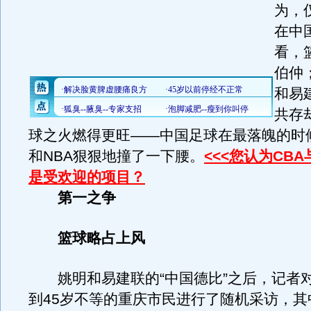
为，
在中
看，
伯仲
和易
共存
球之火燃得更旺——中国足球在最落魄的时
和NBA狠狠地撞了一下腰。
<<<您认为CB
是受欢迎的项目？
第一之争
篮球略占上风
姚明和易建联的“中国德比”之后，记者对5
到45岁不等的重庆市民进行了随机采访，其