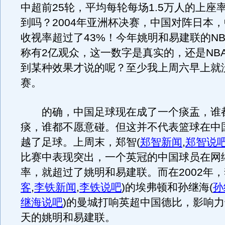
中超前25轮，平均每轮每场1.5万人的上座率
到吗？2004年亚洲杯决赛，中国对阵日本
收视率超过了43%！今年姚明和易建联的N
称有2亿观众，这一数字是真实的，还是NB
到某种效果才说的呢？至少我上周六早上就
赛。
的确，中国足球现在成了一个痰盂，谁
痰，谁都不愿意碰。但这并不代表篮球在中
越了足球。上周末，郑智
(
郑智新闻
,
郑智说
比赛中表现突出，一个英冠的中国球员在网
率，就超过了姚明和易建联。而在2002年
客
,
李铁新闻
,
李铁说吧
)
的埃弗顿和孙继海
(
孙
继海说吧
)
的曼城打响英超中国德比，影响力
天的姚明和易建联。