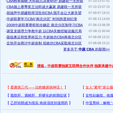
·
CBA榜单揭晓:大郅获总决赛MVP 易建联一无所获
07-10-23 07:51
·
CBA颁上赛季奖王治郅成大赢家 易建联一无所获
07-10-23 07:15
·
祝福声中易建联挥泪告别CBA 我不会让大家失望
07-09-07 18:21
·
中超联赛学习CBA"南北分区" 时间跨度创纪录
07-08-13 14:03
·
2008中超联赛赛程初步确定 南北分区制学习CBA
07-08-13 08:39
·
谢亚龙据理力争救中超 以CBA失败经验说服总局
07-08-11 00:44
·
面临奥运和世界杯压力 中超效仿CBA将南北分区
07-08-08 15:21
·
足协开会商讨中超改制 拟效仿CBA采取南北分区
07-08-08 15:21
更多关于
中超 CBA
的新闻>>
搜狐 - 中超联赛独家互联网合作伙伴 独家承建