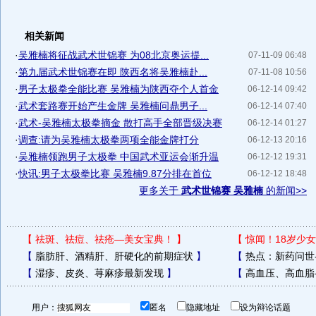
相关新闻
·
吴雅楠将征战武术世锦赛 为08北京奥运提...
07-11-09 06:48
·
第九届武术世锦赛在即 陕西名将吴雅楠赴...
07-11-08 10:56
·
男子太极拳全能比赛 吴雅楠为陕西夺个人首金
06-12-14 09:42
·
武术套路赛开始产生金牌 吴雅楠问鼎男子...
06-12-14 07:40
·
武术-吴雅楠太极拳摘金 散打高手全部晋级决赛
06-12-14 01:27
·
调查:请为吴雅楠太极拳两项全能金牌打分
06-12-13 20:16
·
吴雅楠领跑男子太极拳 中国武术亚运会渐升温
06-12-12 19:31
·
快讯:男子太极拳比赛 吴雅楠9.87分排在首位
06-12-12 18:48
更多关于
武术世锦赛 吴雅楠
的新闻>>
【
祛斑、祛痘、祛疮—美女宝典！
】
【
惊闻！18岁少女
【
脂肪肝、酒精肝、肝硬化的前期症状
】
【
热点：新药问世
【
湿疹、皮炎、荨麻疹最新发现
】
【
高血压、高血脂
用户：
匿名
隐藏地址
设为辩论话题