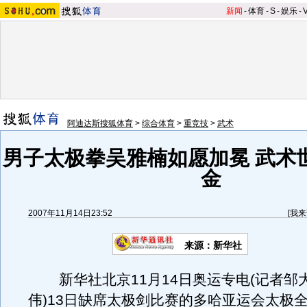
新闻
-
体育
-
S
-
娱乐
-
阿迪达斯搜狐体育
>
综合体育
>
重竞技
>
武术
男子太极拳吴雅楠如愿加冕 武术
金
2007年11月14日23:52
[
我来
来源：新华社
新华社北京11月14日奥运专电(记者邹
伟)13日缺席太极剑比赛的多哈亚运会太极