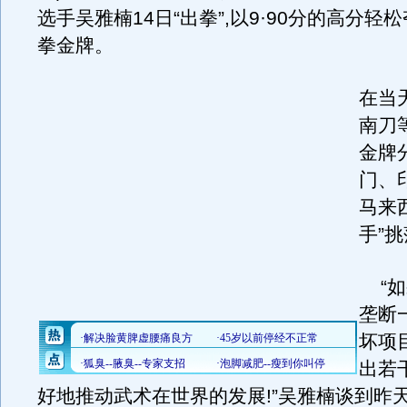
选手吴雅楠14日“出拳”,以9·90分的高分轻
拳金牌。
在当
南刀
金牌
门、
马来
手”
“如
垄断
坏项
出若
好地推动武术在世界的发展!”吴雅楠谈到昨天