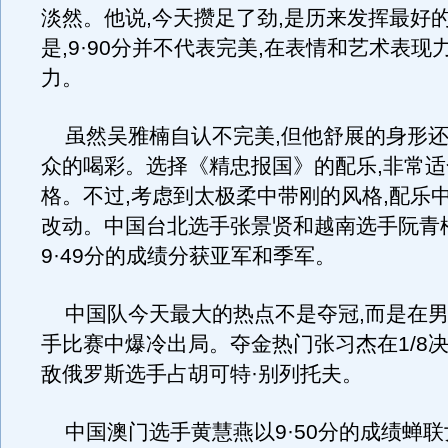
淡然。他说,今天攒足了劲,是历来发挥最好的
是,9·90分并不代表完美,在表情和艺术表现
力。
虽然吴雅楠自认不完美,但他舒展的身形还
众的喝彩。选择《精忠报国》的配乐,非常
格。不过,考虑到太极柔中带刚的风格,配乐
改动。中国台北选手张景贤和越南选手阮青松
9·49分的成绩分获亚军和季军。
中国队今天最大的热点不是夺冠,而是在男
手比赛中爆冷出局。夺金热门张习杰在1/8
敌俄罗斯选手占胡可特·别列托夫。
中国澳门选手黄慧燕以9·50分的成绩蝉联