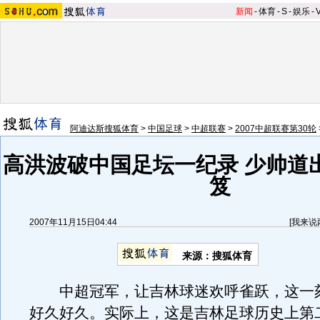
新闻
-
体育
-
S
-
娱乐
-
阿迪达斯搜狐体育
>
中国足球
>
中超联赛
>
2007中超联赛第30轮
高洪波破中国足坛一纪录 少帅道
笈
2007年11月15日04:44
[
我来说
来源：搜狐体育
中超冠军，让吉林球迷欢呼雀跃，这一
好久好久。实际上，这是吉林足球历史上第