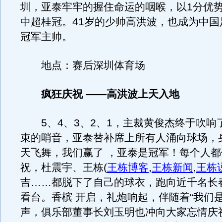
圳，亚泰牢牢的握住命运的咽喉，以1分优势
中超桂冠。41岁的少帅高洪波，也成为中国
冠军主帅。
地点：赛后深圳体育场
疯狂庆祝 ——高洪波上天入地
5、4、3、2、1，主裁黄俊杰终于吹响
束的哨音，亚泰替补席上所有人涌向球场，
天飞舞，我们赢了 ，亚泰是冠军！每个人
祝，杜震宇、王栋
(
王栋博客
,
王栋新闻
,
王栋
吉……都脱下了自己的球衣，跑向近千名长
看台。香槟 开启，礼炮响起，伴随着“我们是
声，俱乐部董事长刘玉明也冲向大家忘情庆