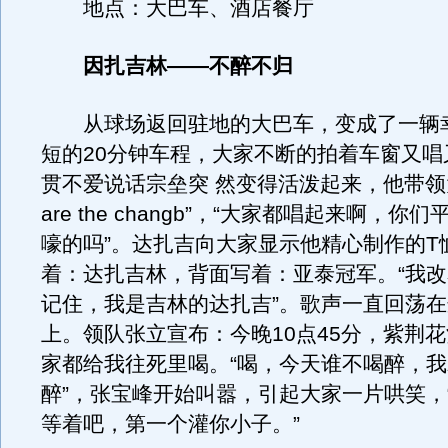
地点：大巴车、酒店餐厅
因扎吉林——不醉不归
从球场返回驻地的大巴车，变成了一辆
短的20分钟车程，大家不断的拍着车窗又唱
贯不爱说话宗垒突 然变得活泼起来，他带领大
are the changb”，“大家都唱起来啊，你
嚎的吗”。达扎吉向大家显示他精心制作的T
着：达扎吉林，背面写着：亚泰冠军。“我
记住，我是吉林的达扎吉”。歌声一直回荡
上。领队张立宣布：今晚10点45分，紫荆花
家都给我往死里喝。“喝，今天谁不喝醉，
醉”，张宝峰开始叫嚣，引起大家一片哄笑，
等着吧，第一个灌你小子。”