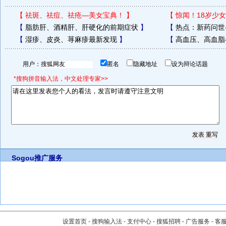
【
祛斑、祛痘、祛疮—美女宝典！
】
【
惊闻！18岁少女
【
脂肪肝、酒精肝、肝硬化的前期症状
】
【
热点：新药问世
【
湿疹、皮炎、荨麻疹最新发现
】
【
高血压、高血脂
用户：
匿名
隐藏地址
设为辩论话题
*搜狗拼音输入法，中文处理专家>>
Sogou推广服务
设置首页
-
搜狗输入法
-
支付中心
-
搜狐招聘
-
广告服务
-
客