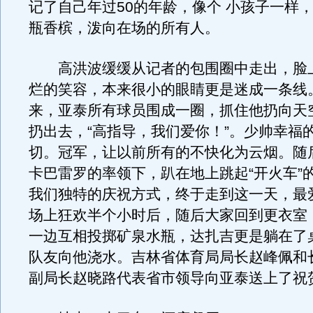
记了自己年过50的年龄，像个 小孩子一样
瓶香槟，泼向在场的所有人。
高洪波缓缓从记者的包围圈中走出，脸
烂的笑容，本来很小的眼睛更是迷成一条线
来，亚泰所有球员围成一圈，抓住他扔向天
扔出去，“高指导，我们爱你！”。少帅幸福
切。冠军，让以前所有的不快化为云烟。随
卡巴雷罗的率领下，趴在地上跳起“开火车”
我们独特的庆祝方式，终于走到这一天，最
场上狂欢半个小时后，随后大家回到更衣室
一边互相投掷矿泉水瓶，达扎吉更是躺在了
队友向他浇水。吉林省体育局局长赵峰佩和
副局长赵晓路代表省市领导向亚泰送上了祝