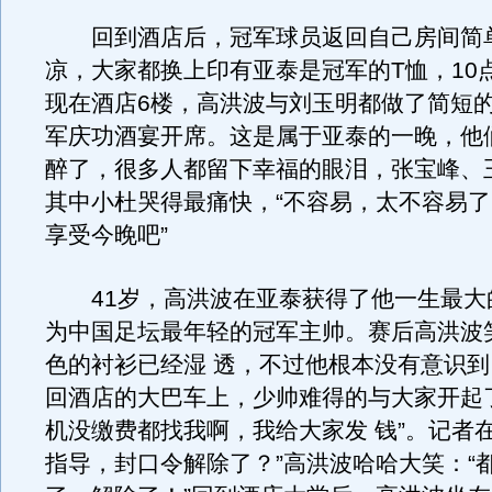
回到酒店后，冠军球员返回自己房间简
凉，大家都换上印有亚泰是冠军的T恤，10点
现在酒店6楼，高洪波与刘玉明都做了简短
军庆功酒宴开席。这是属于亚泰的一晚，他
醉了，很多人都留下幸福的眼泪，张宝峰、
其中小杜哭得最痛快，“不容易，太不容易
享受今晚吧”
41岁，高洪波在亚泰获得了他一生最大
为中国足坛最年轻的冠军主帅。赛后高洪波
色的衬衫已经湿 透，不过他根本没有意识
回酒店的大巴车上，少帅难得的与大家开起
机没缴费都找我啊，我给大家发 钱”。记者
指导，封口令解除了？”高洪波哈哈大笑：“