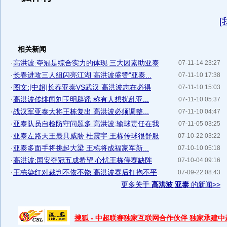
[
相关新闻
·
高洪波:夺冠是综合实力的体现 三大因素助亚泰
07-11-14 23:27
·
长春进攻三人组闪亮江湖 高洪波盛赞"亚泰...
07-11-10 17:38
·
图文:[中超]长春亚泰VS武汉 高洪波志在必得
07-11-10 15:03
·
高洪波传绯闻刘玉明辟谣 称有人想扰乱亚...
07-11-10 05:37
·
战汉军亚泰大将王栋复出 高洪波必须调整...
07-11-10 04:47
·
亚泰队员自检防守问题多 高洪波:输球责任在我
07-11-05 03:25
·
亚泰左路天王最具威胁 杜震宇:王栋传球很舒服
07-10-22 03:22
·
亚泰多面手将挑起大梁 王栋将成福家军新...
07-10-10 05:18
·
高洪波:国安夺冠五成希望 心忧王栋停赛缺阵
07-10-04 09:16
·
王栋染红对裁判不依不饶 高洪波赛后打抱不平
07-09-22 08:43
更多关于
高洪波 亚泰
的新闻>>
搜狐 - 中超联赛独家互联网合作伙伴 独家承建