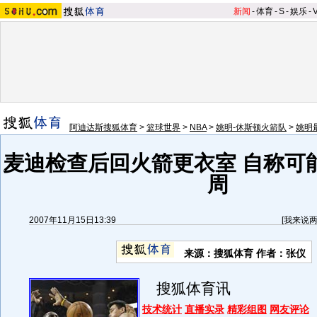
新闻
-
体育
-
S
-
娱乐
-
阿迪达斯搜狐体育
>
篮球世界
>
NBA
>
姚明-休斯顿火箭队
>
姚明
麦迪检查后回火箭更衣室 自称可
周
2007年11月15日13:39
[
我来说
来源：搜狐体育 作者：张仪
搜狐体育讯
技术统计
直播实录
精彩组图
网友评论