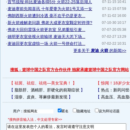
·
首节战报:科比麦迪各得5分 火箭22-25落后湖人
07-11-15 10:41
·
麦迪赛前先闻喜讯 十年爱妻为火箭1号又添一女
07-11-15 07:59
·
弗朗西斯火箭遭到冷遇 毫不在乎仍是更衣...
07-11-02 16:00
·
新火箭难解老问题 弗老大成更衣室颗定时炸弹?
07-10-30 10:17
·
弗老大回归震荡火箭更衣室 兄弟重组引麦...
07-07-20 05:38
·
姚明更衣室坐视火箭输球 麦迪无大恙下场...
07-02-27 13:29
·
麦迪回更衣室虚惊一场 火箭一号拼命打法...
07-02-22 10:31
更多关于
麦迪 火箭
的新闻>>
搜狐 - 篮球中国之队官方合作伙伴 独家承建篮球中国之队官方网站
【
祛斑、祛痘、祛疮—美女宝典！
】
【
惊闻！18岁少女
【
脂肪肝、酒精肝、肝硬化的前期症状
】
【
热点：新药问世
【
湿疹、皮炎、荨麻疹最新发现
】
【
高血压、高血脂
用户：
匿名
隐藏地址
设为辩论话题
*搜狗拼音输入法，中文处理专家>>