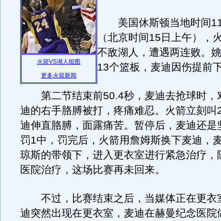
美国休斯顿当地时间11
（北京时间15日上午），火箭
不敌湖人，遭遇两连败。姚
火箭VS湖人组图
13个篮板，麦迪因伤提前
更多火箭新闻
第二节结束前50.4秒，麦迪去抢球时，
迪的右手胳膊被打，疼痛难忍。火箭立刻叫2
迪伸直胳膊，面露痛苦。暂停后，麦迪还是
罚1中，罚完后，火箭用詹姆斯换下麦迪，
琼斯的带领下，进入更衣室进行紧急治疗，
医院治疗，这场比赛再未回来。
不过，比赛结束之后，当媒体正在更衣
迪突然出现在更衣室，麦迪在赫曼纪念医院