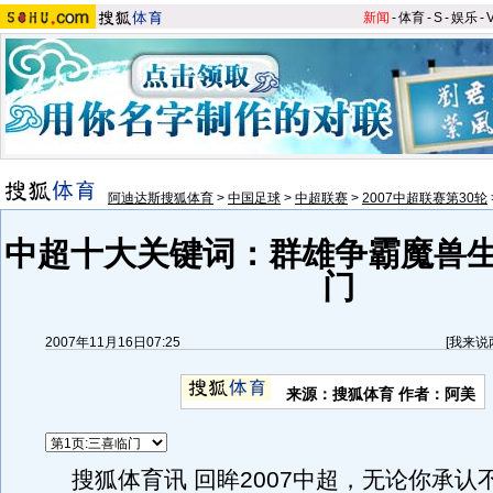
新闻
-
体育
-
S
-
娱乐
-
阿迪达斯搜狐体育
>
中国足球
>
中超联赛
>
2007中超联赛第30轮
中超十大关键词：群雄争霸魔兽生
门
2007年11月16日07:25
[
我来说
来源：搜狐体育 作者：阿美
搜狐体育讯 回眸2007中超，无论你承认