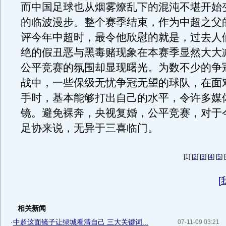
而中国足球也从烟雾燎乱下的混沌不堪开始
的临波漫步。整个赛季结束，作为中超之父
评今年中超时，最令他欣慰的就是，过去人
绝的假丑恶与黑毒赌现象在本赛季显然大大
公平竞赛的氛围却显现曙光。为数不少的争
战中，一些保级无忧争冠无望的球队，在面
手时，基本能够打出自己的水平，令许多媒
镜。避免裸奔，央视复婚，公平竞赛，对于
足协来说，无异于三喜临门。
[1] [
2
] [
3
] [
4
] [
5
] [
[
相关新闻
·
中超这面镜子让绿城看清自己 三大关键词...
07-11-09 03:21