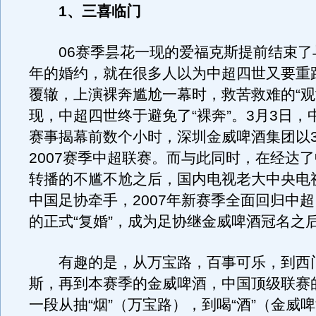
1、三喜临门
06赛季昙花一现的爱福克斯提前结束了
年的婚约，就在很多人以为中超四世又要重蹈
覆辙，上演裸奔尴尬一幕时，救苦救难的“观
现，中超四世终于避免了“裸奔”。3月3日，
赛事揭幕前数个小时，深圳金威啤酒集团以3
2007赛季中超联赛。而与此同时，在经达
转播的不尴不尬之后，国内电视老大中央电
中国足协牵手，2007年新赛季全面回归中
的正式“复婚”，成为足协继金威啤酒冠名之
有趣的是，从万宝路，百事可乐，到西
斯，再到本赛季的金威啤酒，中国顶级联赛
一段从抽“烟”（万宝路），到喝“酒”（金威