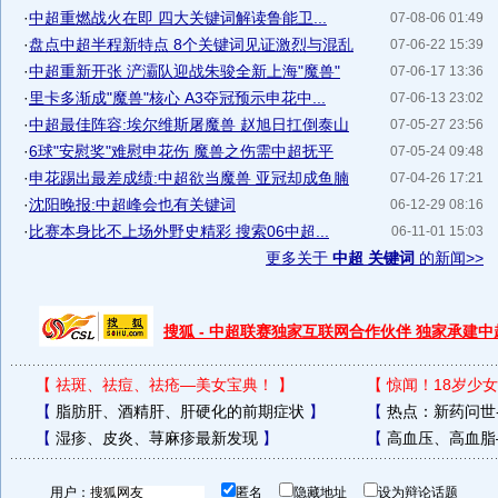
·
中超重燃战火在即 四大关键词解读鲁能卫...
07-08-06 01:49
·
盘点中超半程新特点 8个关键词见证激烈与混乱
07-06-22 15:39
·
中超重新开张 浐灞队迎战朱骏全新上海"魔兽"
07-06-17 13:36
·
里卡多渐成"魔兽"核心 A3夺冠预示申花中...
07-06-13 23:02
·
中超最佳阵容:埃尔维斯屠魔兽 赵旭日扛倒泰山
07-05-27 23:56
·
6球"安慰奖"难慰申花伤 魔兽之伤需中超抚平
07-05-24 09:48
·
申花踢出最差成绩:中超欲当魔兽 亚冠却成鱼腩
07-04-26 17:21
·
沈阳晚报:中超峰会也有关键词
06-12-29 08:16
·
比赛本身比不上场外野史精彩 搜索06中超...
06-11-01 15:03
更多关于
中超 关键词
的新闻>>
搜狐 - 中超联赛独家互联网合作伙伴 独家承建
【
祛斑、祛痘、祛疮—美女宝典！
】
【
惊闻！18岁少女
【
脂肪肝、酒精肝、肝硬化的前期症状
】
【
热点：新药问世
【
湿疹、皮炎、荨麻疹最新发现
】
【
高血压、高血脂
用户：
匿名
隐藏地址
设为辩论话题