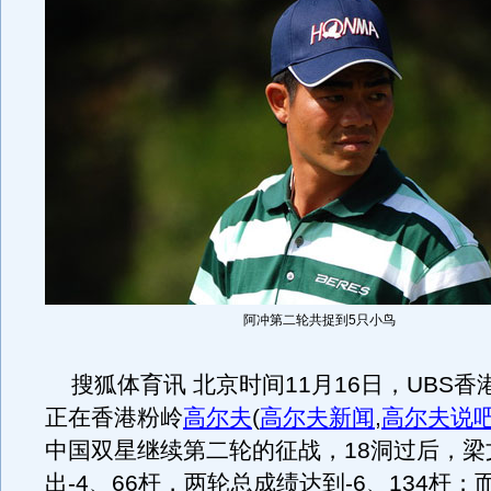
阿冲第二轮共捉到5只小鸟
搜狐体育讯 北京时间11月16日，UBS香
正在香港粉岭
高尔夫
(
高尔夫新闻
,
高尔夫说
中国双星继续第二轮的征战，18洞过后，梁
出-4、66杆，两轮总成绩达到-6、134杆