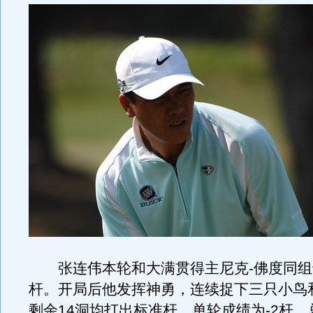
张连伟本轮和大满贯得主尼克-佛度同组于
杆。开局后他发挥神勇，连续捉下三只小鸟
剩余14洞均打出标准杆，单轮成绩为-2杆，