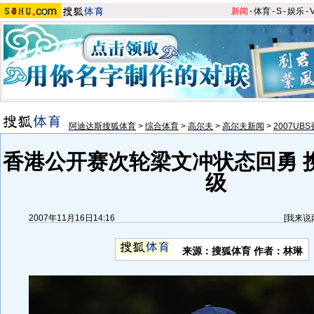
新闻
-
体育
-
S
-
娱乐
-
阿迪达斯搜狐体育
>
综合体育
>
高尔夫
>
高尔夫新闻
>
2007UB
香港公开赛次轮梁文冲状态回勇 
级
2007年11月16日14:16
[
我来说
来源：搜狐体育 作者：林琳