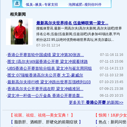
相关新闻
最新高尔夫世界排名 伍兹蝉联第一梁文...
搜狐体育讯 最新一周高尔夫(高尔夫新闻,高尔夫说吧)世界
排名公布,伍兹(伍兹新闻,伍兹说吧)共参加40场比赛,平均
积分达22.95,以绝对优势称雄世界高坛;米克尔森以...
07-10-31 12:14
·
香港公开赛首轮中国成绩 梁文冲第30张连...
07-11-16 11:16
·
图文:[高尔夫]49届香港公开赛 梁文冲观看球路
07-11-15 15:06
·
UBS香港公开赛首轮分组表 梁文冲与崔京周同组
07-11-14 21:13
·
图文:07瑞银香港高尔夫公开赛 大卫-豪威尔
07-11-10 12:38
·
最新高尔夫排行榜 梁文冲跌出世界百强榜列103
07-10-23 15:45
·
香港高尔夫公开赛开战在即 梁文冲瞄准冠...
07-09-21 23:38
·
梁文冲一杆值一公斤金条 香港公开赛造轰...
06-11-20 10:15
更多关于
香港公开赛
的新闻>>
【
祛斑、祛痘、祛疮—美女宝典！
】
【
惊闻！18岁少女
【
脂肪肝、酒精肝、肝硬化的前期症状
】
【
热点：新药问世