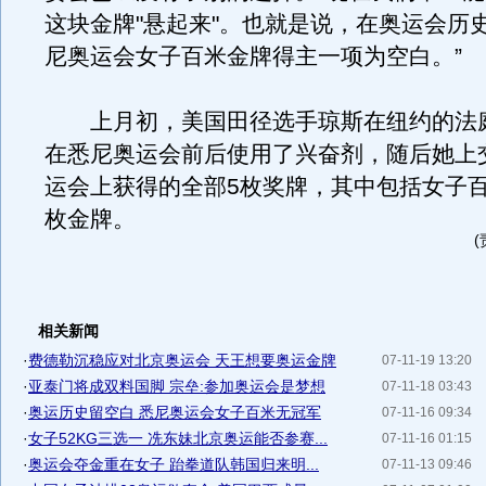
这块金牌"悬起来"。也就是说，在奥运会历
尼奥运会女子百米金牌得主一项为空白。”
上月初，美国田径选手琼斯在纽约的法
在悉尼奥运会前后使用了兴奋剂，随后她上
运会上获得的全部5枚奖牌，其中包括女子百
枚金牌。
相关新闻
·
费德勒沉稳应对北京奥运会 天王想要奥运金牌
07-11-19 13:20
·
亚泰门将成双料国脚 宗垒:参加奥运会是梦想
07-11-18 03:43
·
奥运历史留空白 悉尼奥运会女子百米无冠军
07-11-16 09:34
·
女子52KG三选一 冼东妹北京奥运能否参赛...
07-11-16 01:15
·
奥运会夺金重在女子 跆拳道队韩国归来明...
07-11-13 09:46