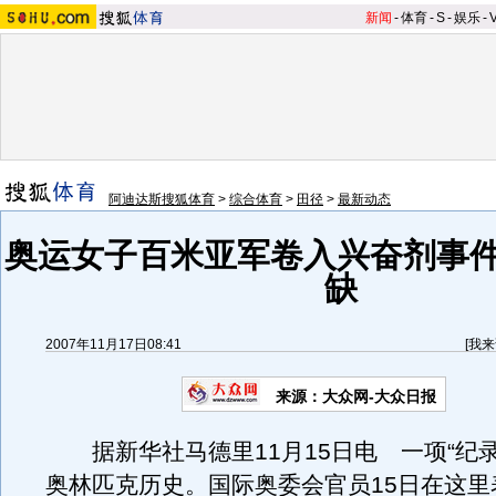
新闻
-
体育
-
S
-
娱乐
-
阿迪达斯搜狐体育
>
综合体育
>
田径
>
最新动态
奥运女子百米亚军卷入兴奋剂事件
缺
2007年11月17日08:41
[
我来
来源：大众网-大众日报
据新华社马德里11月15日电 一项“纪录
奥林匹克历史。国际奥委会官员15日在这里