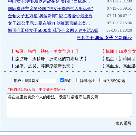
·
中国女子沙排08奥运欲夺金 美国巴西成最...
07-11-07 01:00
·
国际拳联主席吴经国:"把女子拳击带入奥运会"
07-11-06 09:51
·
金领女子五万征"奥运新郎" 应征者爱心最重要
07-11-06 07:11
·
女子20公里竞走赢在能力 刘虹豪言瞄上奥...
07-11-02 16:06
·
城运会田径女子5000米 薛飞夺金四人达奥运A标
07-10-31 23:28
更多关于
奥运 女子
的新闻>>
【
祛斑、祛痘、祛疮—美女宝典！
】
【
惊闻！18岁少女
【
脂肪肝、酒精肝、肝硬化的前期症状
】
【
热点：新药问世
【
湿疹、皮炎、荨麻疹最新发现
】
【
高血压、高血脂
用户：
匿名
隐藏地址
设为辩论话题
*搜狗拼音输入法，中文处理专家>>