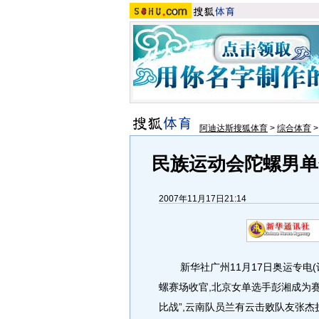
阿迪达斯搜狐体育
>
综合体育
民族运动会陀螺男单
2007年11月17日21:14
新华社广州11月17日奥运专电(记
螺赛场收官,北京女单选手彭湘成为
比战”,云南队员兰有云击败队友张杰