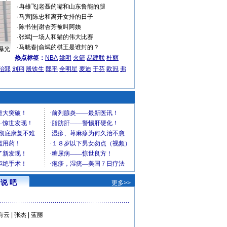
·
冉雄飞
|
老聂的嘴和山东鲁能的腿
·
马寅
|
陈忠和离开女排的日子
·
陈书佳
|
谢杏芳被叫阿姨
·
张斌
|
一场人和猫的伟大比赛
·
马晓春
|
俞斌的棋王是谁封的？
曝光
热点标签：
NBA
姚明
火箭
易建联
杜丽
治郅
刘翔
殷铁生
郎平
全明星
麦迪
于芬
欧冠
弗
说 吧
更多>>
有云
|
张杰
|
蓝丽