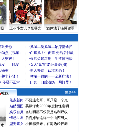
密照
王菲小女儿李嫣曝光
酒井法子痛哭谢罪
更多>>
焦点新闻
|
不要迷恋哥，哥只是一个鬼
贴贴图图
|
英媒评出2009年度搞怪发明
娱乐旮旯
|
当红明星不仅仅是名利双收
情感世界
|
后悔嫁给这样一个山西男人
型男索女
|
小糖精归来，在海边轻轻舞
口水