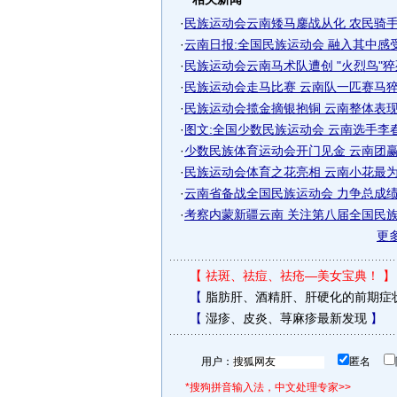
·
民族运动会云南矮马鏖战从化 农民骑手但
·
云南日报:全国民族运动会 融入其中感
·
民族运动会云南马术队遭创 "火烈鸟"
·
民族运动会走马比赛 云南队一匹赛马
·
民族运动会揽金摘银抱铜 云南整体表现依
·
图文:全国少数民族运动会 云南选手李
·
少数民族体育运动会开门见金 云南团
·
民族运动会体育之花亮相 云南小花最为靓
·
云南省备战全国民族运动会 力争总成绩名
·
考察内蒙新疆云南 关注第八届全国民
更
【
祛斑、祛痘、祛疮—美女宝典！
】
【
脂肪肝、酒精肝、肝硬化的前期症
【
湿疹、皮炎、荨麻疹最新发现
】
用户：
匿名
*搜狗拼音输入法，中文处理专家>>