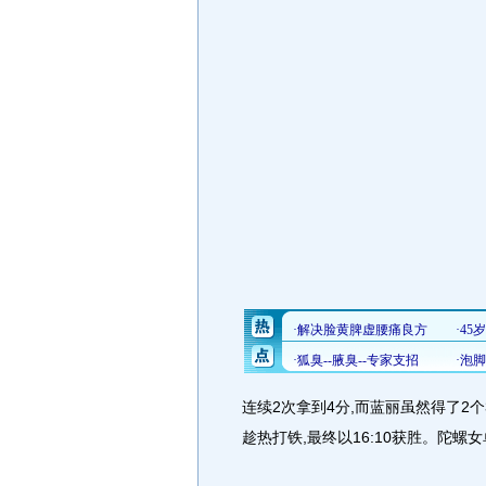
连续2次拿到4分,而蓝丽虽然得了2
趁热打铁,最终以16:10获胜。陀