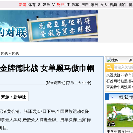
新闻
-
体育
-
S
-
娱乐
-
V
-
财经
-
IT
-
汽车
-
房产
-
家居
-
女人
-
视频
-
邮件
-
博
>
其他
>
其他
新
金牌德比战 女单黑马傲巾帼
央视质疑29岁市
石首网站被黑
篡
[
我来说两句
] [字号：
大
中
小
]
宋美龄牛奶洗澡
来源：新华社
者黄会清、张泽远)17日下午,全国民族运动会陀
赛事最大黑马,击败众人摘走金牌。男单决赛上演“德
折桂。
中学生乘直升机