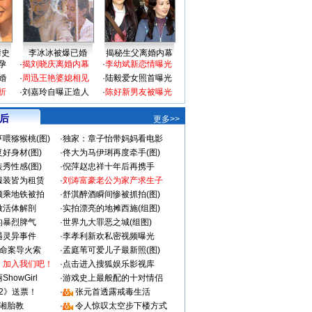
情史
李冰冰被爆已婚
揭秘生父离婚内幕
孕
·
揭刘晓庆离婚内幕
·
李幼斌新恋情曝光
婚
·
周迅王艳婆媳相见
·
陆毅爱女照首曝光
折
·
刘嘉玲自曝正造人
·
陈好新男友被曝光
 后
更多>>
喂猕猴桃(图)
·
独家：章子怡带妈妈看电影
好身材(图)
·
佟大为马伊琍再度牵手(图)
秀性感(图)
·
倪萍赵忠祥十年后再携手
服装皆为租赁
·
刘涛富豪老公为家产求生子
颜乘地铁被拍
·
舒淇醉酒瞬间惨被抓拍(图)
做活体解剖
·
实拍漂亮的地摊西施(组图)
的暴烈脾气
·
世界九大罪恶之城(组图)
遇灵异事件
·
李孝利新欢私密视频曝光
成命案导火索
·
孟庭苇可爱儿子最新照(图)
：加入我们吧！
·
点击进入搜狐娱乐影视库
howGirl
·
游戏史上最般配的十对情侣
2》送票！
·
张元首透露戒毒生活
湘胎教
·
令人惊叹太空步下楼方式