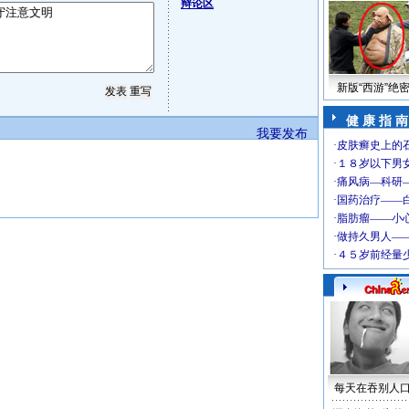
辩论区
新版“西游”绝
健 康 指 南
我要发布
每天在吞别人