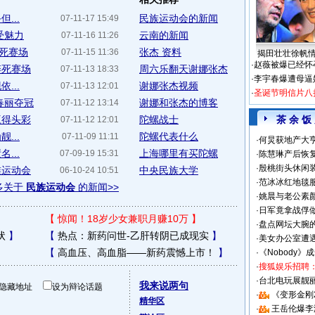
...
民族运动会的新闻
07-11-17 15:49
受魅力
云南的新闻
07-11-16 11:26
猝死赛场
张杰 资料
07-11-15 11:36
揭田壮壮徐帆
·
赵薇被爆已经怀
猝死赛场
周六乐翻天谢娜张杰
07-11-13 18:33
·
李宇春爆遭母逼
...
谢娜张杰视频
07-11-13 12:01
·
圣诞节明信片八
春丽夺冠
谢娜和张杰的博客
07-11-12 13:14
赢得头彩
陀螺战士
茶 余 饭
07-11-12 12:01
...
陀螺代表什么
07-11-09 11:11
·
何炅获地产大亨
...
上海哪里有买陀螺
07-09-19 15:31
·
陈慧琳产后恢复
·
殷桃街头休闲装
族运动会
中央民族大学
06-10-24 10:51
·
范冰冰红地毯
多关于
民族运动会
的新闻>>
·
姚晨与老公素
·
日军竟拿战俘
【
惊闻！18岁少女兼职月赚10万
】
·
盘点网坛大腕
状
】
【
热点：新药问世-乙肝转阴已成现实
】
·
美女办公室遭
【
高血压、高血脂——新药震憾上市！
】
·
《Nobody》
·
搜狐娱乐招聘
·
台北电玩展靓丽S
我来说两句
隐藏地址
设为辩论话题
·
《变形金刚
精华区
·
王岳伦爆李