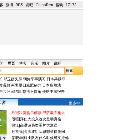
客
-
微博
-
BBS
-
说吧
-
ChinaRen
-
搜狗
-
17173
闻
网页
博客
音乐
图片
说吧
长
邓玉娇失踪
朝鲜军事演习
日本兵赎罪
改温总讲话
夏日减肥秘方
日本瘦脸法
中共卧底结局
慈禧不快乐
侵略中国报告
更多>>
·
欧冠决赛盘口解读 巴萨赢面稍大
·
段暄
|
拜仁大投入这次是动真格
·
徐江
|
高洪波另类图片大派送
·
孙贤禄
|
高洪波组队思想值得赞同
·
颜晓华
|
科比队友什么时候可支持他
上学