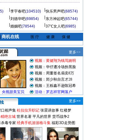
5)
李宇春吧
(104510)
快乐男声吧
(68574)
刘德华吧
(69854)
东方神起吧
(65744)
婚姻吧
(78544)
37℃女人吧
(6985)
商机在线
|
医 疗
健 康
保 健
更多>>
对口相声集
杜拉拉升职记
张震讲故事
红楼梦
-精绝古城
世界名著
平凡的世界
货币战争2
毒杀毒专家
经典手机游游格斗集
福彩3D走势图