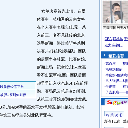
女单决赛首先上演。在团
体赛中一枝独秀的云南女将
在个人赛中表现欠佳,无一杀
高圆圆同居男友
入前三。名不见经传的北京
CBA
郭晶晶
王
选手彭湘一路过关斩将杀到
老大
年龄门
决赛,与传统陀螺强队广西队
精彩推荐
的蓝丽争夺桂冠。比赛伊始,
彭湘上场一记空投,让人丝毫
看不出冠军相,而广西队蓝丽
却早早进入状态,以4:1在前领
跑。赛场风云总是变幻莫测,
从第三攻开始,彭湘突然发飙,
个3分,却被对手的高水平发挥所慑,越打越差。彭湘
螺女单第三名得主是湖北队罗亚艳。
相 关 说 吧
彭湘
|
云南
|
兰