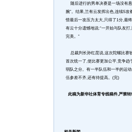
随后进行的男单决赛是一场没有悬念
腕”。结果,兰有云发挥出色,连续5攻
惜最后一攻压力太大,只得了1分,最终
有云十分遗憾地说:“一开始与队友打
完美。”
总裁判长孙红昆说,这次陀螺比赛较
首次统一了,使比赛更加公平,竞争趋
弱队之分。有一半队伍和一半的运动
伍参差不齐,还有待提高。(完)
此稿为新华社体育专线稿件,严禁转
相关新闻