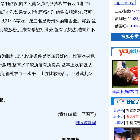
的战役,同为云南队员的张杰和兰有云互相“扳
说 吧 排 行
上证指数
(7744
都是4分,如果第6攻能再得4分,他将实现满分,只可
苏醒吧
(41523)
以21:16夺冠。第三名是贵州队的谢吉业。赛后,兰
贴图吧
(68789)
,比较放松,后来有希望打满分,就有了想法,结果并不
搜狐分类
为顺利,场地设施条件是历届最好的。比赛器材也
于激烈,整体水平较历届有所提高,基本上没有强队
员,都处在同一水平。比赛比较激烈。不过裁判队
载。
·
听评书
|
郭德纲
(责任编辑：严国平)
·
听小说
|
鬼吹灯1
[
我来说两句
]
·
共享区
|
手机病
相关推荐