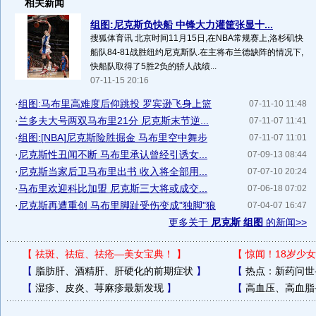
相关新闻
组图:尼克斯负快船 中锋大力灌筐张显十...
搜狐体育讯 北京时间11月15日,在NBA常规赛上,洛杉矶快
船队84-81战胜纽约尼克斯队.在主将布兰德缺阵的情况下,
快船队取得了5胜2负的骄人战绩...
07-11-15 20:16
·
组图:马布里高难度后仰跳投 罗宾逊飞身上篮
07-11-10 11:48
·
兰多夫大号两双马布里21分 尼克斯末节逆...
07-11-07 11:41
·
组图:[NBA]尼克斯险胜掘金 马布里空中舞步
07-11-07 11:01
·
尼克斯性丑闻不断 马布里承认曾经引诱女...
07-09-13 08:44
·
尼克斯当家后卫马布里出书 收入将全部用...
07-07-10 20:24
·
马布里欢迎科比加盟 尼克斯三大将或成交...
07-06-18 07:02
·
尼克斯再遭重创 马布里脚趾受伤变成"独脚"狼
07-04-07 16:47
更多关于
尼克斯 组图
的新闻>>
【
祛斑、祛痘、祛疮—美女宝典！
】
【
惊闻！18岁少女
【
脂肪肝、酒精肝、肝硬化的前期症状
】
【
热点：新药问世
【
湿疹、皮炎、荨麻疹最新发现
】
【
高血压、高血脂