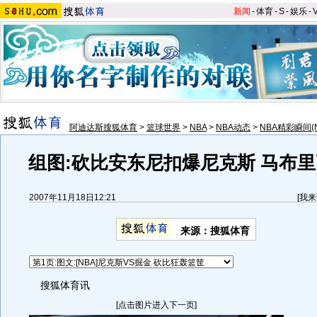
新闻
-
体育
-
S
-
娱乐
-
阿迪达斯搜狐体育
>
篮球世界
>
NBA
>
NBA动态
>
NBA精彩瞬间(
组图:砍比安东尼扣爆尼克斯 马布
2007年11月18日12:21
[
我来
来源：搜狐体育
搜狐体育讯
[点击图片进入下一页]