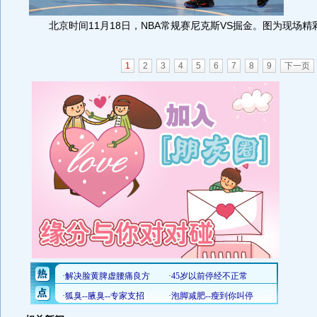
北京时间11月18日，NBA常规赛尼克斯VS掘金。图为现场精
1
2
3
4
5
6
7
8
9
下一页